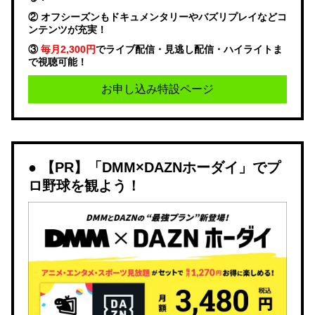
② オフシーズンもドキュメンタリーやバズリプレイなどコ
ンテンツが充実！
③
毎月2,300円
でライブ配信・見逃し配信・ハイライトま
で視聴可能！
お申し込み特設ページ
【PR】「DMM×DAZNホーダイ」でプ
ロ野球を観よう！