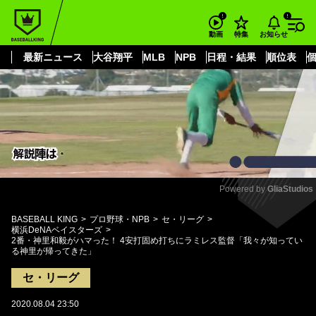
もっと見る
arrow_forward_ios
お知らせ
動画
特集
最新ニュース
大谷翔平
MLB
NPB
日程・結果
順位表
Powered by 
GliaStudios
Mute
BASEBALL KING
プロ野球・NPB
セ・リーグ
横浜DeNAベイスターズ
2番・神里和毅がハマった！ 4安打固め打ちにラミレス監督「我々が知ってい
る神里が帰ってきた」
セ・リーグ
2020.08.04 23:50