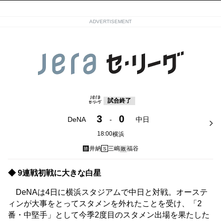
ADVERTISEMENT
試合終了
3
0
DeNA
-
中日
18:00
横浜
井納
三嶋
福谷
勝
S
敗
◆ 9連戦初戦に大きな白星
DeNAは4日に横浜スタジアムで中日と対戦。オーステ
ィンが大事をとってスタメンを外れたことを受け、「2
番・中堅手」として今季2度目のスタメン出場を果たした