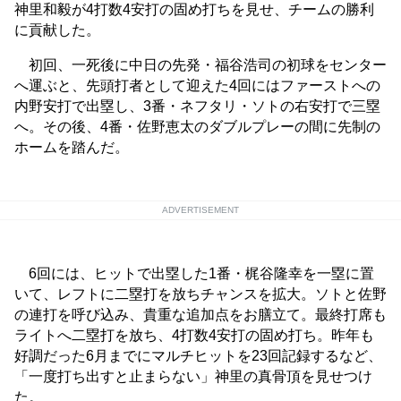
神里和毅が4打数4安打の固め打ちを見せ、チームの勝利
に貢献した。
初回、一死後に中日の先発・福谷浩司の初球をセンター
へ運ぶと、先頭打者として迎えた4回にはファーストへの
内野安打で出塁し、3番・ネフタリ・ソトの右安打で三塁
へ。その後、4番・佐野恵太のダブルプレーの間に先制の
ホームを踏んだ。
ADVERTISEMENT
6回には、ヒットで出塁した1番・梶谷隆幸を一塁に置
いて、レフトに二塁打を放ちチャンスを拡大。ソトと佐野
の連打を呼び込み、貴重な追加点をお膳立て。最終打席も
ライトへ二塁打を放ち、4打数4安打の固め打ち。昨年も
好調だった6月までにマルチヒットを23回記録するなど、
「一度打ち出すと止まらない」神里の真骨頂を見せつけ
た。