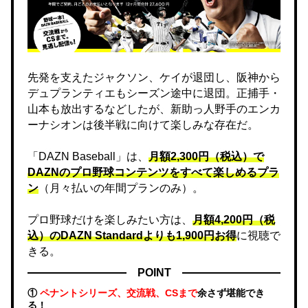
先発を支えたジャクソン、ケイが退団し、阪神から
デュプランティエもシーズン途中に退団。正捕手・
山本も放出するなどしたが、新助っ人野手のエンカ
ーナシオンは後半戦に向けて楽しみな存在だ。
「DAZN Baseball」は、
月額2,300円（税込）で
DAZNのプロ野球コンテンツをすべて楽しめるプラ
ン
（月々払いの年間プランのみ）。
プロ野球だけを楽しみたい方は、
月額4,200円（税
込）のDAZN Standard​よりも1,900円お得
に視聴で
きる。
POINT
①
ペナントシリーズ、交流戦、CSまで
余さず堪能でき
る！