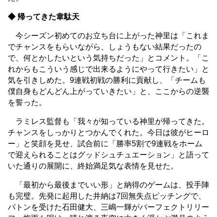
◆ 帰ってきた韋駄天
今シーズン初めてのお立ち台に上がった神里は「これま
でチャンスをもらいながら、しょうもない結果だったの
で、何とかしたいという気持ちだった」とコメント。「こ
れからもこういう感じで出来るようにやって行きたい」と
気を引きしめた。9連戦初戦の勝利に貢献し、「チームも
僕自身もどんどん上がっていきたい」と、ここからの逆襲
を誓った。
ラミレス監督も「我々が知っている神里が帰ってきた。
チャンスをしっかりとつかんでくれた。今日は彼がヒーロ
ー」と笑顔を見せ、試合前に「勝率5割で9連戦をホーム
で迎えられることはグッドシュチュエーション」と語って
いた通りの展開に、終始満足気な表情を見せた。
「最初から最後までいい形」と納得のゲームは、投手陣
も完璧。先発に起用した井納は7回無失点ピッチングで、
バトンを受けた石田健大、三嶋一輝がパーフェクトリリー