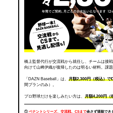
橋上監督代行が交流戦から就任し、チームは接戦
向けて山﨑伊織が復帰したのは明るい材料。課題
「DAZN Baseball」は、
月額2,300円（税込）
間プランのみ）。
プロ野球だけを楽しみたい方は、
月額4,200円（税
①
ペナントシリーズ、交流戦、CSまで
余さず堪能でき