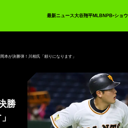
最新ニュース
大谷翔平
MLB
NPB
ショウ
 岡本が決勝弾！川相氏「頼りになります」
決勝
す」