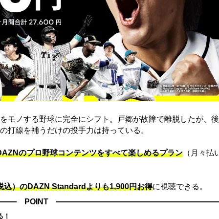
をモノする野球に完全にシフト。戸郷が故障で離脱したが、後
の打線を補うだけの投手力は持っている。
でDAZNのプロ野球コンテンツをすべて楽しめるプラン
（月々払
込）のDAZN Standard​よりも1,900円お得
に視聴できる。
POINT
る！