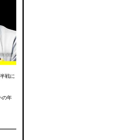
半戦に
いの年