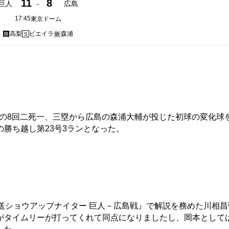
11
8
巨人
-
広島
17:45
東京ドーム
高梨
ビエイラ
森浦
勝
S
敗
8の8回二死一、三塁から広島の森浦大輔が投じた初球の変化球
勝ち越し第23号3ランとなった。
送ショウアップナイター 巨人－広島戦』で解説を務めた川相昌
がタイムリーが打ってくれて同点になりましたし、岡本として