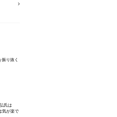
を振り抜く
弘氏は
は気が楽で