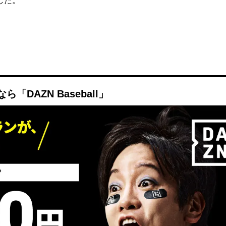
した。
DAZN Baseball」