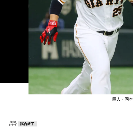
巨人・岡本和真
試合終了