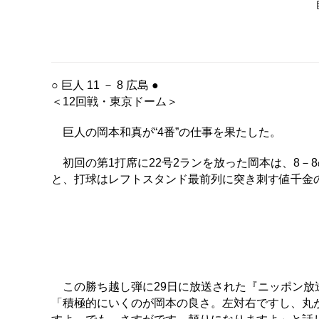
○ 巨人 11 － 8 広島 ●
＜12回戦・東京ドーム＞
巨人の岡本和真が“4番”の仕事を果たした。
初回の第1打席に22号2ランを放った岡本は、8－
と、打球はレフトスタンド最前列に突き刺す値千金の
この勝ち越し弾に29日に放送された『ニッポン放
「積極的にいくのが岡本の良さ。左対右ですし、丸