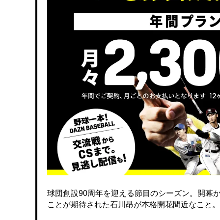
球団創設90周年を迎える節目のシーズン。開幕
ことが期待された石川昂が本格開花間近なこと。