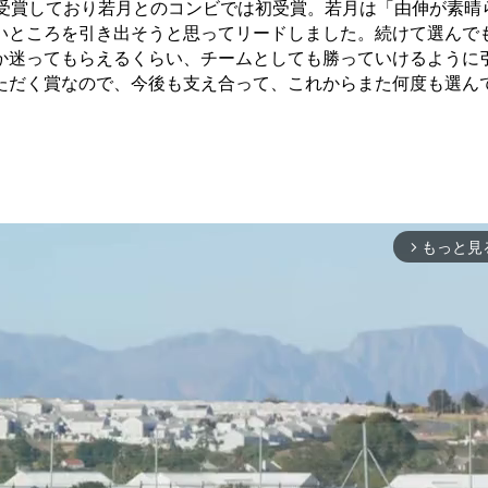
受賞しており若月とのコンビでは初受賞。若月は「由伸が素晴
いところを引き出そうと思ってリードしました。続けて選んで
か迷ってもらえるくらい、チームとしても勝っていけるように
ただく賞なので、今後も支え合って、これからまた何度も選ん
もっと見
arrow_forward_ios