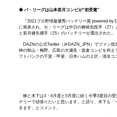
◆ パ・リーグは山本若月コンビが“初受賞”
『2021プロ野球最優秀バッテリー賞 powered b
に発表され、セ・リーグは中日の柳裕也投手（27）
と若月健矢捕手（25）のバッテリーが選出された。
DAZNの公式Twitter（＠DAZN_JPN）でフ
神の秋山・梅野。広島の大瀬良・坂倉コンビを抑えて
フトバンクの千賀・甲斐、日本ハムの上沢・清水コ
柳と木下は3・4月度と5月度に続く今季3度目の
テリーで頑張りたいと思います」と語り、木下も「
きます」とコメント。