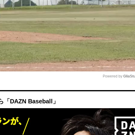
Powered by 
GliaSt
Mute
AZN Baseball」