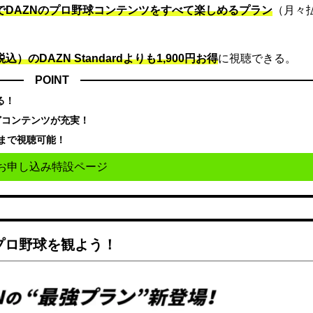
）でDAZNのプロ野球コンテンツをすべて楽しめるプラン
（月々
込）のDAZN Standard​よりも1,900円お得
に視聴できる。
POINT
る！
どコンテンツが充実！
まで視聴可能！
お申し込み特設ページ
でプロ野球を観よう！