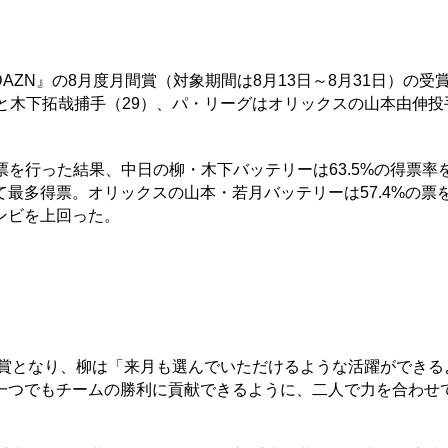
y DAZN』の8月度月間賞（対象期間は8月13日～8月31日）の受
と木下拓哉捕手（29）、パ・リーグはオリックスの山本由伸投
ァン投票を行った結果、中日の柳・木下バッテリーは63.5%の得票
最多得票。オリックスの山本・若月バッテリーは57.4%の票
ンビを上回った。
受賞となり、柳は「来月も選んでいただけるような活躍ができる
一つでもチームの勝利に貢献できるように、二人で力を合わせ