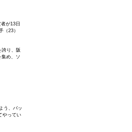
賞者が13日
手（23）
率を誇り、阪
を集め、ソ
よう、バッ
てやってい