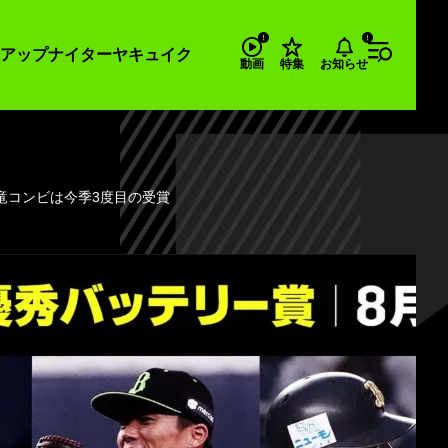
アップナイター
ヤキュイク
お知らせ
動画
特集
竜コンビは今季3度目の受賞