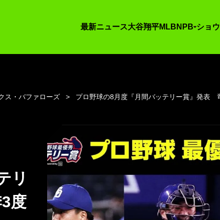
最新ニュース
大谷翔平
MLB
NPB
ショウ
クス・バファローズ
プロ野球の8月度『月間バッテリー賞』発表 
テリ
3度