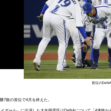
首位のDeNAナ
勝7敗の首位で4月を終えた。
イボール』に出演した大矢明彦氏はDeNAについて「4連敗か