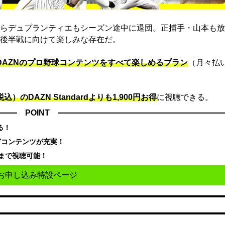
らデュプランティエもシーズン途中に退団。正捕手・山本も放
後半戦に向けて楽しみな存在だ。
でDAZNのプロ野球コンテンツをすべて楽しめるプラン
（月々払
込）のDAZN Standard​よりも1,900円お得
に視聴できる。
POINT
る！
どコンテンツが充実！
まで視聴可能！
お申し込み特設ページ