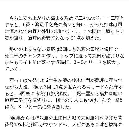
さらに立ち上がりの湯田を攻めて二死ながら一・二塁と
すると、6番・渡辺千之亮の高々と舞い上がった打球は風
に流されて内野と外野の間にポトリ。この間に二塁から走
者が還り、適時内野安打となって1点を加えた。
勢いの止まらない慶応は3回にも先頭の四球と犠打で一
死二塁のチャンスを作り、トップに返って丸田が詰まりな
がらもライト前に落とす適時打。3－0とリードを拡大し
ていく。
守っては先発した2年生左腕の鈴木佳門が援護に守られ
ながら力投。2回と3回に1点を返されるもリードを死守す
ると、5回表に味方打線が猛攻。二死一塁から福井直睦の
適時二塁打を皮切りに、相手のミスにもつけこんで一挙5
得点。8－2と一気に突き放した。
5回裏からは準決勝の土浦日大戦で完封勝利を挙げた背
番号1の小宅雅己がマウンドへ。ノビのある直球と抜群の