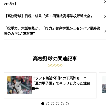
れづれ】
【高校野球】日程・結果『第98回選抜高等学校野球大会』
「投手力」大阪桐蔭か、「打力」智弁学園か…センバツ最終決
戦のカギは“左対左”
高校野球の関連記事
ドラフト候補“不作”の下馬評も…？
『夏の甲子園』でキラリと光った注目
投手