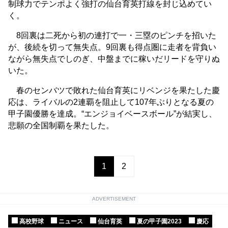
制球力でテンポよく強打の仙台育英打線を封じ込めてい
く。
8回裏は二死から初の連打で一・三塁のピンチを招いた
が、後続を切って無失点。9回裏も得点圏に走者を背負い
ながら無失点でしのぎ、中盤までに稼いだリードを守りぬ
いた。
春のセンバツで敗れた仙台育英にリベンジを果たした慶
応は、ライバルの2連覇を阻止して107年ぶりとなる夏の
甲子園優勝を達成。“エンジョイベースボール”が結実し、
悲願の全国制覇を果たした。
1
2
ADVERTISEMENT
高校野球
ニュース
仙台育英
夏の甲子園2023
慶応