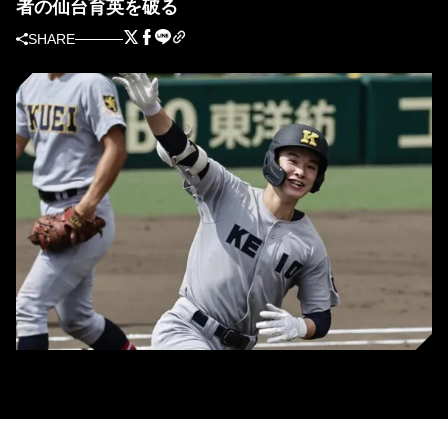
者の仙台育英を破る
SHARE
先頭打者本塁打を放った慶応・丸田湊斗 (C) Kyodo News