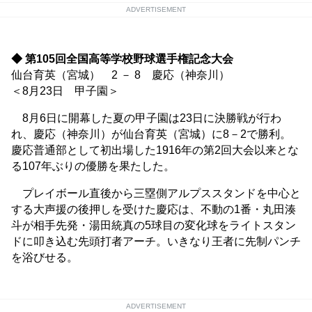
ADVERTISEMENT
◆ 第105回全国高等学校野球選手権記念大会
仙台育英（宮城） 2 － 8 慶応（神奈川）
＜8月23日 甲子園＞
8月6日に開幕した夏の甲子園は23日に決勝戦が行わ
れ、慶応（神奈川）が仙台育英（宮城）に8－2で勝利。
慶応普通部として初出場した1916年の第2回大会以来とな
る107年ぶりの優勝を果たした。
プレイボール直後から三塁側アルプススタンドを中心と
する大声援の後押しを受けた慶応は、不動の1番・丸田湊
斗が相手先発・湯田統真の5球目の変化球をライトスタン
ドに叩き込む先頭打者アーチ。いきなり王者に先制パンチ
を浴びせる。
ADVERTISEMENT