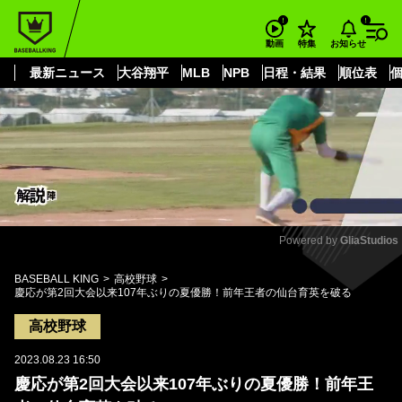
もっと見る
arrow_forward_ios
お知らせ
動画
特集
最新ニュース
大谷翔平
MLB
NPB
日程・結果
順位表
Powered by 
GliaStudios
Mute
BASEBALL KING
高校野球
慶応が第2回大会以来107年ぶりの夏優勝！前年王者の仙台育英を破る
高校野球
2023.08.23 16:50
慶応が第2回大会以来107年ぶりの夏優勝！前年王