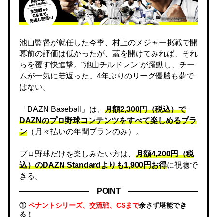
池山監督が就任した今季、村上のメジャー挑戦で開
幕前の評価は低かったが、蓋を開けてみれば、それ
らを覆す快進撃。“池山チルドレン”が躍動し、チー
ムが一気に若返った。4年ぶりのリーグ優勝も夢で
はない。
「DAZN Baseball」は、
月額2,300円（税込）で
DAZNのプロ野球コンテンツをすべて楽しめるプラ
ン
（月々払いの年間プランのみ）。
プロ野球だけを楽しみたい方は、
月額4,200円（税
込）のDAZN Standard​よりも1,900円お得
に視聴で
きる。
POINT
①
ペナントシリーズ、交流戦、CSまで
余さず堪能でき
る！