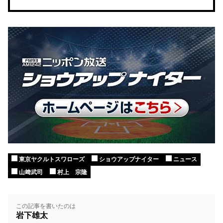
東京ヤクルトスワローズ
ショウアップナイター
ニュース
山﨑武司
村上 宗隆
この記事を書いたのは
岩下雄太