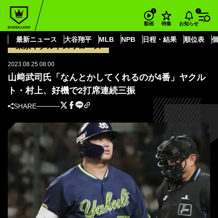
BASEBALL KING
東京ヤクルトスワローズ
山﨑武司氏「なんとかしてくれるのが4番」ヤクルト・村上、好機で2打席連
お知らせ
動画
特集
続三振
最新ニュース
大谷翔平
MLB
NPB
日程・結果
順位表
東京ヤクルトスワローズ
2023.08.25 08:00
山﨑武司氏「なんとかしてくれるのが4番」ヤクル
ト・村上、好機で2打席連続三振
SHARE