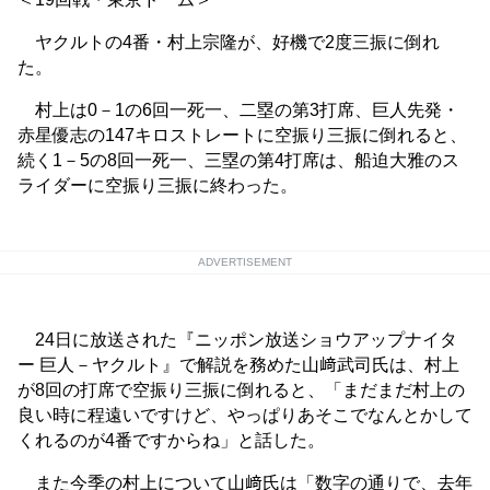
ヤクルトの4番・村上宗隆が、好機で2度三振に倒れ
た。
村上は0－1の6回一死一、二塁の第3打席、巨人先発・
赤星優志の147キロストレートに空振り三振に倒れると、
続く1－5の8回一死一、三塁の第4打席は、船迫大雅のス
ライダーに空振り三振に終わった。
ADVERTISEMENT
24日に放送された『ニッポン放送ショウアップナイタ
ー 巨人－ヤクルト』で解説を務めた山﨑武司氏は、村上
が8回の打席で空振り三振に倒れると、「まだまだ村上の
良い時に程遠いですけど、やっぱりあそこでなんとかして
くれるのが4番ですからね」と話した。
また今季の村上について山﨑氏は「数字の通りで、去年