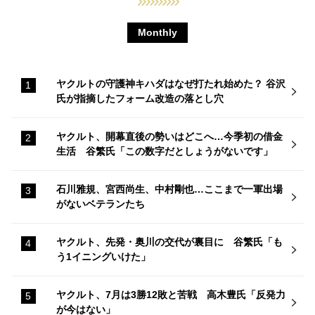
Monthly
ヤクルトの守護神キハダはなぜ打たれ始めた？ 谷沢
氏が指摘したフォーム改造の落とし穴
ヤクルト、開幕直後の勢いはどこへ…今季初の借金
生活 谷繁氏「この数字だとしょうがないです」
石川雅規、宮西尚生、中村剛也…ここまで一軍出場
がないベテランたち
ヤクルト、先発・奥川の交代が裏目に 谷繁氏「も
う1イニングいけた」
ヤクルト、7月は3勝12敗と苦戦 高木豊氏「反発力
が今はない」