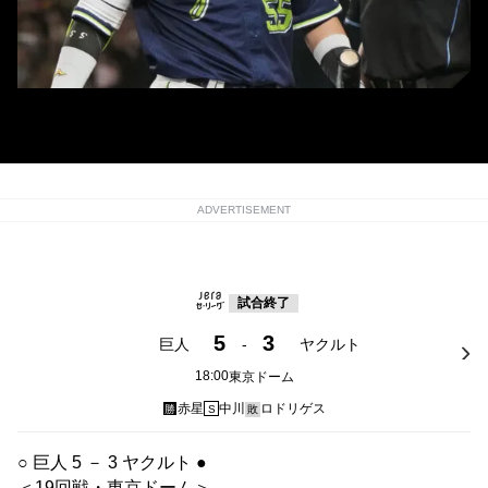
ヤクルト・村上宗隆 (C) Kyodo News
ADVERTISEMENT
試合終了
5
3
巨人
-
ヤクルト
18:00
東京ドーム
赤星
中川
ロドリゲス
勝
S
敗
○ 巨人 5 － 3 ヤクルト ●
＜19回戦・東京ドーム＞