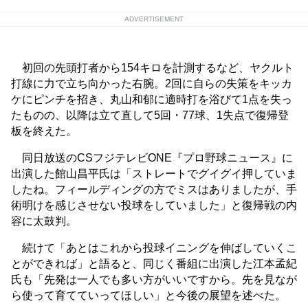
ADVERTISEMENT
初回の先頭打者から154キロを計測するなど、ヤクルト
打線に力で立ち向かった右腕。2回に自らの失策をキッカ
ケにピンチを招き、丸山和郁に適時打を浴びて1点を失っ
たものの、以降は立て直して5回・77球、1失点で復帰登
板を終えた。
同日放送のCSフジテレビONE『プロ野球ニュース』に
出演した館山昌平氏は「ストレートでグイグイ押していま
したね。フィールディングの方でミスはありましたが、手
術明けを感じさせない投球をしていました」と復帰戦の内
容に太鼓判。
続けて「あとはこれから投球イニングを伸ばしていくこ
とができれば」と語ると、同じく番組に出演した江本孟紀
氏も「先発は一人でも多い方がいいですから。先を見なが
ら使って育てていってほしい」と今後の展望を述べた。