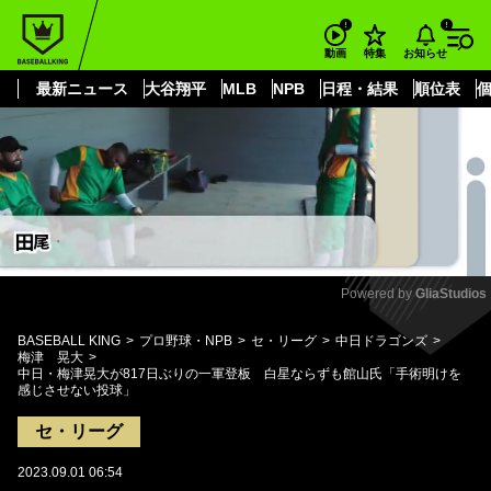
もっと見る
arrow_forward_ios
お知らせ
動画
特集
最新ニュース
大谷翔平
MLB
NPB
日程・結果
順位表
Powered by 
GliaStudios
Mute
BASEBALL KING
プロ野球・NPB
セ・リーグ
中日ドラゴンズ
梅津 晃大
中日・梅津晃大が817日ぶりの一軍登板 白星ならずも館山氏「手術明けを
感じさせない投球」
セ・リーグ
2023.09.01 06:54