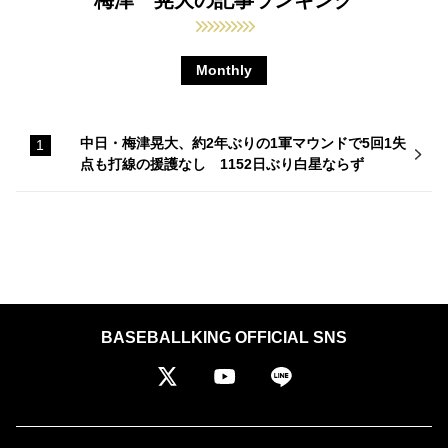
梅津 晃大の記事ランキング
Monthly
中日・梅津晃大、約2年ぶりの1軍マウンドで5回1失
点も打線の援護なし 1152日ぶり白星ならず
BASEBALLKING OFFICIAL SNS