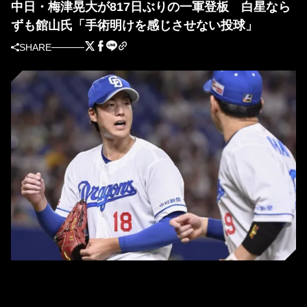
中日・梅津晃大が817日ぶりの一軍登板 白星なら
ずも館山氏「手術明けを感じさせない投球」
SHARE
中日・梅津晃大 (C) Kyodo News