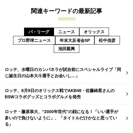
関連キーワードの最新記事
パ・リーグ
ニュース
オリックス
プロ野球ニュース
年末大反省会SP
松中信彦
池田親興
ロッテ、水曜日のカンパネラが試合前にスペシャルライブ「同
じ誕生日の山本大斗選手とお会いし…」
ロッテ、8月9日のオリックス戦でAKB48・佐藤綺星さんの
BSWコラボグッズとコラボグルメを発売
ロッテ・藤原恭大、“2000年世代”の顔になる！「いい選手が
多いので負けないように」、「タイトルだけかなと思ってい
る」