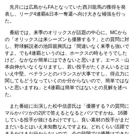
先月には広島からFAとなっていた西川龍馬の獲得を発
表し、リーグ4連覇&日本一奪還へ向け大きな補強を行っ
た。
番組では、来季のオリックスが話題の中心に。MCから
の「オリックスは来シーズンも優勝する？」との質問に対
し、野球解説者の池田親興氏は「間違いなく来季も強いで
すよ。でも4連覇というのは、ホークスの時もそうでした
けど、なかなか簡単にはできないと思います。エース・山
本由伸がいなくなりますし、若い投手がたくさんいるとは
いえ中堅、ベテランとのバランスが大事ですし、得点力に
関してもどうなっていくのか分からないので、簡単ではな
いと思いますね」と4連覇は簡単ではないとの見解を述べ
た。
また番組に出演した松中信彦氏は「優勝する？の質問に
マルかバツかの2択で答えるとなるとバツですかね。16勝
している投手が抜けるわけですし、良い素材の投手がまだ
まだいるとはいえ未知数なんですよね。どれくらい活躍で
きるかはまだ分からないので、今の段階では優勝はできな