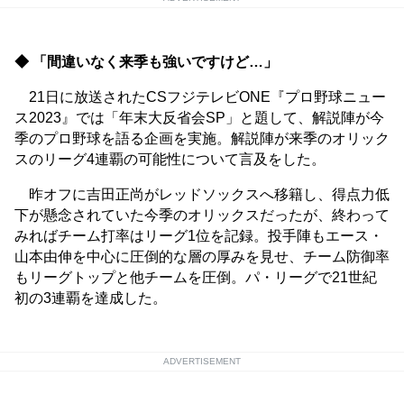
◆ 「間違いなく来季も強いですけど…」
21日に放送されたCSフジテレビONE『プロ野球ニュー
ス2023』では「年末大反省会SP」と題して、解説陣が今
季のプロ野球を語る企画を実施。解説陣が来季のオリック
スのリーグ4連覇の可能性について言及をした。
昨オフに吉田正尚がレッドソックスへ移籍し、得点力低
下が懸念されていた今季のオリックスだったが、終わって
みればチーム打率はリーグ1位を記録。投手陣もエース・
山本由伸を中心に圧倒的な層の厚みを見せ、チーム防御率
もリーグトップと他チームを圧倒。パ・リーグで21世紀
初の3連覇を達成した。
ADVERTISEMENT