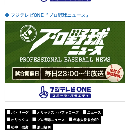
◆ フジテレビONE『プロ野球ニュース』
パ・リーグ
オリックス・バファローズ
ニュース
オリックス
プロ野球ニュース
年末大反省会SP
松中 信彦
池田親興