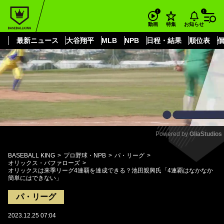
もっと見る
arrow_forward_ios
お知らせ
動画
特集
最新ニュース
大谷翔平
MLB
NPB
日程・結果
順位表
Powered by 
GliaStudios
Mute
BASEBALL KING
プロ野球・NPB
パ・リーグ
オリックス・バファローズ
オリックスは来季リーグ4連覇を達成できる？池田親興氏「4連覇はなかなか
簡単にはできない」
パ・リーグ
2023.12.25 07:04