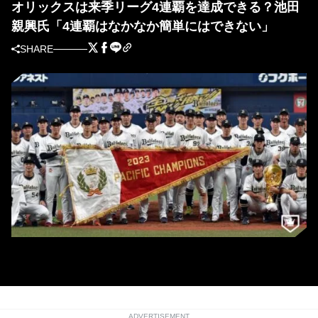
オリックスは来季リーグ4連覇を達成できる？池田
親興氏「4連覇はなかなか簡単にはできない」
SHARE
優勝ペナントを持つ中嶋聡監督ら [写真＝北野正樹]
ADVERTISEMENT