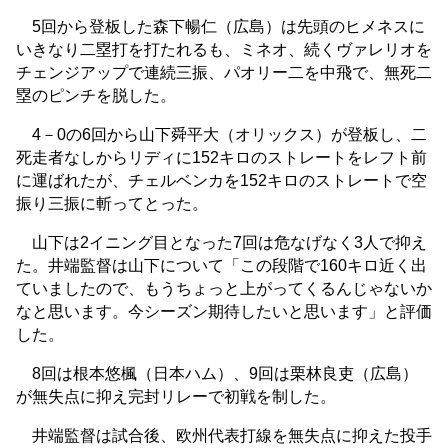
5回から登板した森下暢仁（広島）は先頭のヒメネスに
いきなり二塁打を打たれるも、ミネオ、続くヴァレリオを
チェンジアップで連続三振、パオリー二を中飛で、無死二
塁のピンチを脱した。
4－0の6回から山下舜平大（オリックス）が登板し、二
死走者なしからリディに152キロのストレートをレフト前
に運ばれたが、チェルベンカを152キロのストレートで空
振り三振に斬ってとった。
山下は2イニング目となった7回は危なげなく3人で抑え
た。井端監督は山下について「この段階で160キロ近く出
ていましたので、もうちょっと上がってくるんじゃないか
なと思います。今シーズン期待したいと思います」と評価
した。
8回は根本悠楓（日本ハム）、9回は栗林良吏（広島）
が無失点に抑え完封リレーで初戦を制した。
井端監督は試合後、欧州代表打線を無失点に抑えた投手