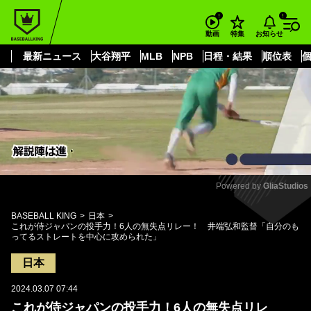
もっと見る
arrow_forward_ios
お知らせ
動画
特集
最新ニュース
大谷翔平
MLB
NPB
日程・結果
順位表
Powered by 
GliaStudios
Mute
BASEBALL KING
日本
これが侍ジャパンの投手力！6人の無失点リレー！ 井端弘和監督「自分のも
ってるストレートを中心に攻められた」
日本
2024.03.07 07:44
これが侍ジャパンの投手力！6人の無失点リレ