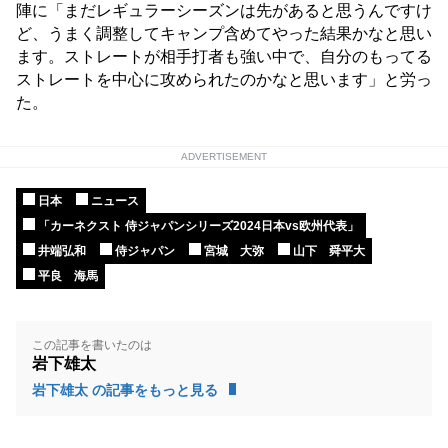
陣に「まだレギュラーシーズンは先があると思うんですけ
ど、うまく調整してキャンプ含めてやった結果かなと思い
ます。ストレートが相手打者も強い中で、自分のもってる
ストレートを中心に攻められたのかなと思います」と労っ
た。
ADVERTISEMENT
日本
ニュース
「カーネクスト 侍ジャパンシリーズ2024日本vs欧州代表」
井端弘和
侍ジャパン
宮城 大弥
山下 舜平大
平良 海馬
この記事を書いたのは
岩下雄太
岩下雄太 の記事をもっと見る