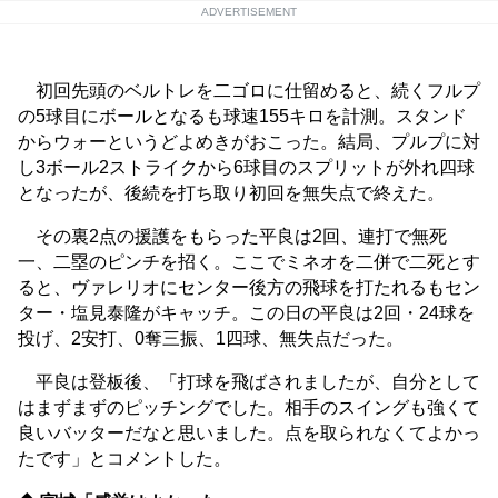
ADVERTISEMENT
初回先頭のベルトレを二ゴロに仕留めると、続くフルプ
の5球目にボールとなるも球速155キロを計測。スタンド
からウォーというどよめきがおこった。結局、プルプに対
し3ボール2ストライクから6球目のスプリットが外れ四球
となったが、後続を打ち取り初回を無失点で終えた。
その裏2点の援護をもらった平良は2回、連打で無死
一、二塁のピンチを招く。ここでミネオを二併で二死とす
ると、ヴァレリオにセンター後方の飛球を打たれるもセン
ター・塩見泰隆がキャッチ。この日の平良は2回・24球を
投げ、2安打、0奪三振、1四球、無失点だった。
平良は登板後、「打球を飛ばされましたが、自分として
はまずまずのピッチングでした。相手のスイングも強くて
良いバッターだなと思いました。点を取られなくてよかっ
たです」とコメントした。