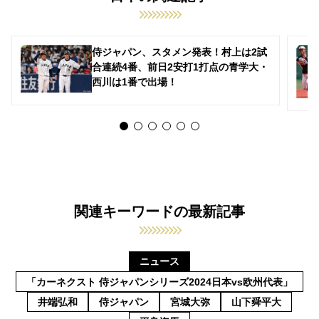
侍ジャパン、スタメン発表！村上は2試
合連続4番、前日2安打1打点の青学大・
西川は1番で出場！
関連キーワードの最新記事
ニュース
「カーネクスト 侍ジャパンシリーズ2024日本vs欧州代表」
井端弘和
侍ジャパン
宮城大弥
山下舜平大