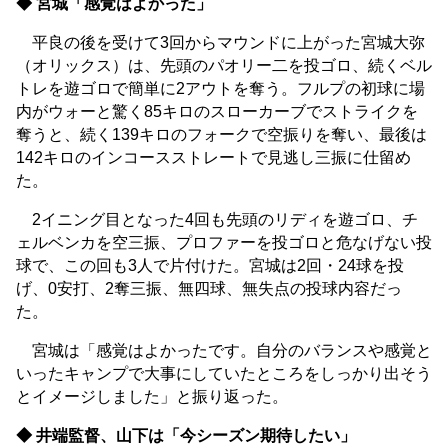
◆ 宮城「感覚はよかった」
平良の後を受けて3回からマウンドに上がった宮城大弥
（オリックス）は、先頭のパオリー二を投ゴロ、続くベル
トレを遊ゴロで簡単に2アウトを奪う。フルプの初球に場
内がウォーと驚く85キロのスローカーブでストライクを
奪うと、続く139キロのフォークで空振りを奪い、最後は
142キロのインコースストレートで見逃し三振に仕留め
た。
2イニング目となった4回も先頭のリディを遊ゴロ、チ
ェルベンカを空三振、プロファーを投ゴロと危なげない投
球で、この回も3人で片付けた。宮城は2回・24球を投
げ、0安打、2奪三振、無四球、無失点の投球内容だっ
た。
宮城は「感覚はよかったです。自分のバランスや感覚と
いったキャンプで大事にしていたところをしっかり出そう
とイメージしました」と振り返った。
◆ 井端監督、山下は「今シーズン期待したい」