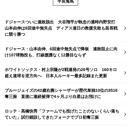
平良海馬
ドジャースついに連敗脱出 大谷翔平が執念の適時内野安打
山本由伸は6回途中無失点 ディアス連日の救援失敗も延長戦
に競り勝つ
ドジャース・山本由伸、6回途中無失点で降板 連敗阻止に向
け107球熱投も、打線援護なく12勝目ならず
ホワイトソックス・村上宗隆が2戦連発の26号ソロ 160キロ
超え速球を逆方向へ 日本人ルーキー最多記録また更新
ブルージェイズの42歳右腕シャーザーが歴代単独10位の3516
奪三振 直後に連続被弾で4ヶ月ぶり白星はお預けに
ロッテ・髙橋快秀「ファームでも投げたことのないくらい落ち
ていた」試行錯誤してきたフォークでプロ初奪三振