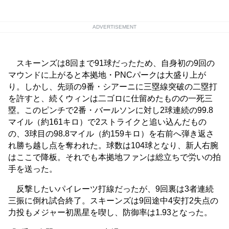
ADVERTISEMENT
スキーンズは8回まで91球だったため、自身初の9回の
マウンドに上がると本拠地・PNCパークは大盛り上が
り。しかし、先頭の9番・シアーニに三塁線突破の二塁打
を許すと、続くウィンは二ゴロに仕留めたものの一死三
塁。このピンチで2番・バールソンに対し2球連続の99.8
マイル（約161キロ）で2ストライクと追い込んだもの
の、3球目の98.8マイル（約159キロ）を右前へ弾き返さ
れ勝ち越し点を奪われた。球数は104球となり、新人右腕
はここで降板。それでも本拠地ファンは総立ちで労いの拍
手を送った。
反撃したいパイレーツ打線だったが、9回裏は3者連続
三振に倒れ試合終了。スキーンズは9回途中4安打2失点の
力投もメジャー初黒星を喫し、防御率は1.93となった。