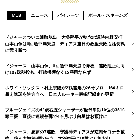
MLB
ニュース
パイレーツ
ポール・スキーンズ
ドジャースついに連敗脱出 大谷翔平が執念の適時内野安打
山本由伸は6回途中無失点 ディアス連日の救援失敗も延長戦
に競り勝つ
ドジャース・山本由伸、6回途中無失点で降板 連敗阻止に向
け107球熱投も、打線援護なく12勝目ならず
ホワイトソックス・村上宗隆が2戦連発の26号ソロ 160キロ
超え速球を逆方向へ 日本人ルーキー最多記録また更新
ブルージェイズの42歳右腕シャーザーが歴代単独10位の3516
奪三振 直後に連続被弾で4ヶ月ぶり白星はお預けに
ドジャース、悪夢の7連敗…守護神ディアスが逆転サヨナラ被
弾 佐々木朗希6回2失点、大谷翔平は10戦ぶり無安打