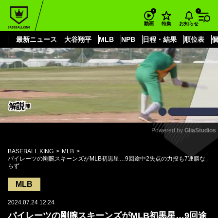
もっと見る
arrow_forward_ios
お知らせ
動画
特集
最新ニュース
大谷翔平
MLB
NPB
日程・結果
順位表
Powered by 
GliaStudios
Mute
BASEBALL KING
MLB
パイレーツの剛腕スキーンズがMLB初黒星…9回途中2失点の力投も7連勝な
らず
MLB
2024.07.24 12:24
パイレーツの剛腕スキーンズがMLB初黒星…9回途