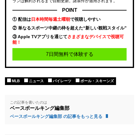
ランは解約されるまで自動更新。諸条件が適用されます。
POINT
① 配信は
日本時間毎週土曜朝
で視聴しやすい
② 単なるスポーツ中継の枠を超えた“新しい観戦スタイル”
③ Apple TVアプリを通じて
さまざまなデバイスで視聴可
能！
7日間無料で体験する
MLB
ニュース
パイレーツ
ポール・スキーンズ
この記事を書いたのは
ベースボールキング編集部
ベースボールキング編集部 の記事をもっと見る