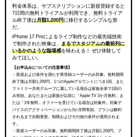
料金体系は、サブスクリプションに新規登録すると
7日間の無料トライアルが利用でき、無料トライア
ル終了後は
月額1,200円
に移行するシンプルな形
だ。
iPhone 17 Proによるライブ制作などの最先端技術
で制作された映像は、
まるでスタジアムの最前列に
いるかのような臨場感
を味わえる！ ぜひ体験して
みてほしい。
【お申込みについての注意事項】
・新規および条件を満たす再登録ユーザーのみ対象。無料期間
終了後は月額1,200円。1つのAppleアカウントにつき1回、また
ファミリー共有グループに属している場合は家族全体で1回の
み有効。あなたまたは家族が以前に「Apple TV 3か月無料」ま
たは「1年無料」オファーを受けている場合は対象外。対象デ
バイスのアクティベーションから3か月間有効。プランは解約
されるまで自動更新。制限およびその他の条件が適用されま
す。
・新規ユーザーのみ対象。無料期間終了後は月額1,200円。プ