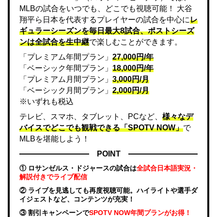
MLBの試合をいつでも、どこでも視聴可能！ 大谷
翔平ら日本を代表するプレイヤーの試合を中心に
レ
ギュラーシーズンを毎日最大8試合、ポストシーズ
ンは全試合を生中継
で楽しむことができます。
「プレミアム年間プラン」
27,000円/年
「ベーシック年間プラン」
18,000円/年
「プレミアム月間プラン」
3,000円/月
「ベーシック月間プラン」
2,000円/月
※いずれも税込
テレビ、スマホ、タブレット、PCなど、
様々なデ
バイスでどこでも観戦できる「SPOTV NOW」
で
MLBを堪能しよう！
POINT
① ロサンゼルス・ドジャースの試合は
全試合日本語実況・
解説付きでライブ配信
② ライブを見逃しても再度視聴可能。ハイライトや選手ダ
イジェストなど、コンテンツが充実！
③ 割引キャンペーンで
SPOTV NOW年間プランがお得！