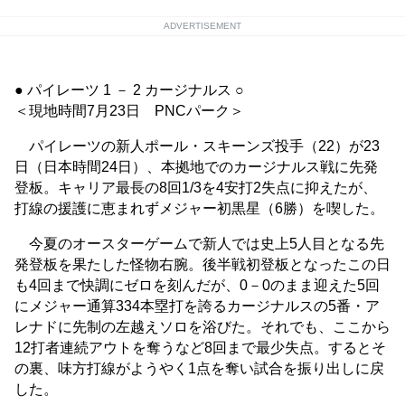
ADVERTISEMENT
● パイレーツ 1 － 2 カージナルス ○
＜現地時間7月23日 PNCパーク＞
パイレーツの新人ポール・スキーンズ投手（22）が23
日（日本時間24日）、本拠地でのカージナルス戦に先発
登板。キャリア最長の8回1/3を4安打2失点に抑えたが、
打線の援護に恵まれずメジャー初黒星（6勝）を喫した。
今夏のオースターゲームで新人では史上5人目となる先
発登板を果たした怪物右腕。後半戦初登板となったこの日
も4回まで快調にゼロを刻んだが、0－0のまま迎えた5回
にメジャー通算334本塁打を誇るカージナルスの5番・ア
レナドに先制の左越えソロを浴びた。それでも、ここから
12打者連続アウトを奪うなど8回まで最少失点。するとそ
の裏、味方打線がようやく1点を奪い試合を振り出しに戻
した。