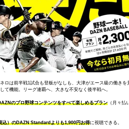
ネロは前半戦1試合も登板がなしも、大津がエース級の働きを
して機能。リーグ連覇へ、大きな不安なく後半戦へ。
でDAZNのプロ野球コンテンツをすべて楽しめるプラン
（月々払
込）のDAZN Standard​よりも1,900円お得
に視聴できる。