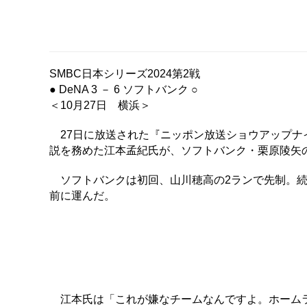
SMBC日本シリーズ2024第2戦
● DeNA 3 － 6 ソフトバンク ○
＜10月27日 横浜＞
27日に放送された『ニッポン放送ショウアップナイタ
説を務めた江本孟紀氏が、ソフトバンク・栗原陵矢
ソフトバンクは初回、山川穂高の2ランで先制。続
前に運んだ。
江本氏は「これが嫌なチームなんですよ。ホームラ