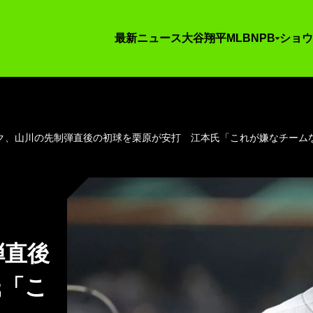
最新ニュース
大谷翔平
MLB
NPB
ショウ
ク、山川の先制弾直後の初球を栗原が安打 江本氏「これが嫌なチーム
弾直後
氏「こ