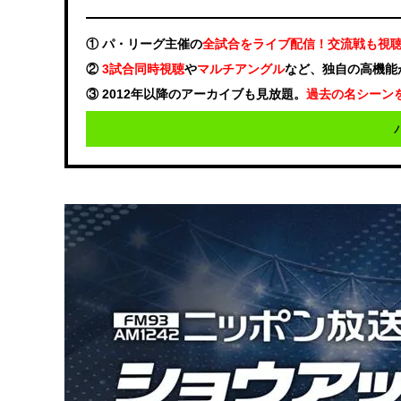
① パ・リーグ主催の
全試合をライブ配信！交流戦も視
②
3試合同時視聴
や
マルチアングル
など、独自の高機能
③ 2012年以降のアーカイブも見放題。
過去の名シーン