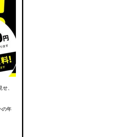
見せ、
いの年