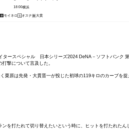
18:00
横浜
モイネロ
オスナ
大貫
勝
S
敗
ースペシャル 日本シリーズ2024 DeNA－ソフトバンク 
の打撃について言及した。
く栗原は先発・大貫晋一が投じた初球の119キロのカーブを捉
ンを打たれて切り替えたいという時に、ヒットを打たれたん