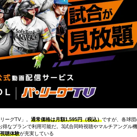
リーグTV」。
通常価格は月額1,595円（税込）
ですが、各球団
にお得なプランで利用可能だ。3試合同時視聴やマルチアングル機
視聴体験
が充実している