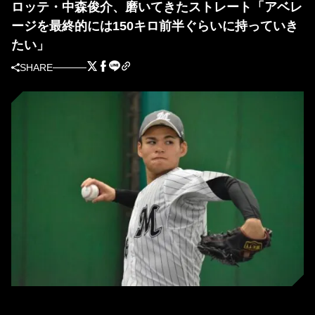
ロッテ・中森俊介、磨いてきたストレート「アベレ
ージを最終的には150キロ前半ぐらいに持っていき
たい」
SHARE
ロッテ・中森俊介［撮影＝岩下雄太］