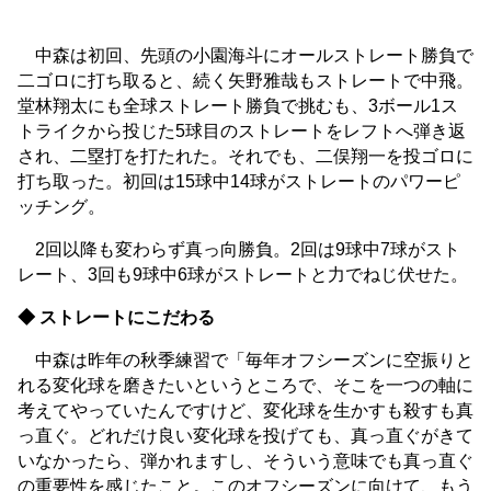
中森は初回、先頭の小園海斗にオールストレート勝負で
二ゴロに打ち取ると、続く矢野雅哉もストレートで中飛。
堂林翔太にも全球ストレート勝負で挑むも、3ボール1ス
トライクから投じた5球目のストレートをレフトへ弾き返
され、二塁打を打たれた。それでも、二俣翔一を投ゴロに
打ち取った。初回は15球中14球がストレートのパワーピ
ッチング。
2回以降も変わらず真っ向勝負。2回は9球中7球がスト
レート、3回も9球中6球がストレートと力でねじ伏せた。
◆ ストレートにこだわる
中森は昨年の秋季練習で「毎年オフシーズンに空振りと
れる変化球を磨きたいというところで、そこを一つの軸に
考えてやっていたんですけど、変化球を生かすも殺すも真
っ直ぐ。どれだけ良い変化球を投げても、真っ直ぐがきて
いなかったら、弾かれますし、そういう意味でも真っ直ぐ
の重要性を感じたこと。このオフシーズンに向けて、もう