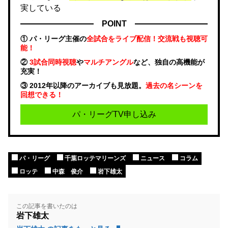
実している
POINT
① パ・リーグ主催の
全試合をライブ配信！交流戦も視聴可
能！
②
3試合同時視聴
や
マルチアングル
など、独自の高機能が
充実！
③ 2012年以降のアーカイブも見放題。
過去の名シーンを
回想できる！
パ・リーグTV申し込み
パ・リーグ
千葉ロッテマリーンズ
ニュース
コラム
ロッテ
中森 俊介
岩下雄太
この記事を書いたのは
岩下雄太