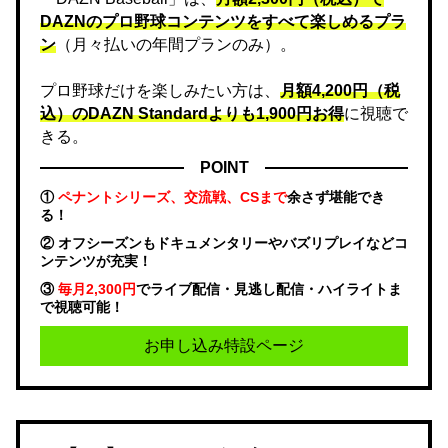
DAZNのプロ野球コンテンツをすべて楽しめるプラ
ン
（月々払いの年間プランのみ）。
プロ野球だけを楽しみたい方は、
月額4,200円（税
込）のDAZN Standard​よりも1,900円お得
に視聴で
きる。
POINT
①
ペナントシリーズ、交流戦、CSまで
余さず堪能でき
る！
② オフシーズンもドキュメンタリーやバズリプレイなどコ
ンテンツが充実！
③
毎月2,300円
でライブ配信・見逃し配信・ハイライトま
で視聴可能！
お申し込み特設ページ