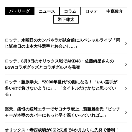
パ・リーグ
ニュース
コラム
ロッテ
中森俊介
岩下雄太
ロッテ、水曜日のカンパネラが試合前にスペシャルライブ「同
じ誕生日の山本大斗選手とお会いし…」
ロッテ、8月9日のオリックス戦でAKB48・佐藤綺星さんの
BSWコラボグッズとコラボグルメを発売
ロッテ・藤原恭大、“2000年世代”の顔になる！「いい選手が
多いので負けないように」、「タイトルだけかなと思ってい
る」
楽天、痛恨の送球エラーでサヨナラ献上…斎藤雅樹氏「ピッチ
ャーが本塁のカバーにもっと早く深くいっていれば…」
オリックス・寺西成騎が6回2失点で4か月ぶりに先発で勝利！