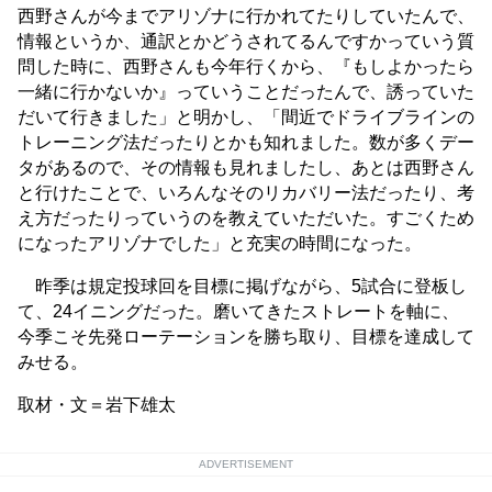
西野さんが今までアリゾナに行かれてたりしていたんで、
情報というか、通訳とかどうされてるんですかっていう質
問した時に、西野さんも今年行くから、『もしよかったら
一緒に行かないか』っていうことだったんで、誘っていた
だいて行きました」と明かし、「間近でドライブラインの
トレーニング法だったりとかも知れました。数が多くデー
タがあるので、その情報も見れましたし、あとは西野さん
と行けたことで、いろんなそのリカバリー法だったり、考
え方だったりっていうのを教えていただいた。すごくため
になったアリゾナでした」と充実の時間になった。
昨季は規定投球回を目標に掲げながら、5試合に登板し
て、24イニングだった。磨いてきたストレートを軸に、
今季こそ先発ローテーションを勝ち取り、目標を達成して
みせる。
取材・文＝岩下雄太
ADVERTISEMENT