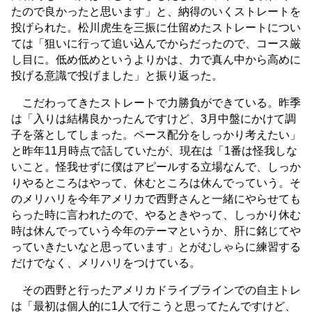
たので良かったと思います」と、納得のいくストレートを
投げられた。松川虎生を三振に仕留めたストレートについ
ては「狙いに行って追い込んでからだったので、コース厳
し目に。低め低めというよりかは、力で真ん中から高めに
投げる意識で投げました」と振り返った。
こだわってきたストレートで力勝負ができている。昨季
は「入りは結構良かったんですけど、3月中盤にかけて調
子を落としてしまった。ペース配分をしっかり考えたい」
と昨年11月時点で話していたが、現在は「1番は怪我しな
いこと。怪我せずに僕はアピールする立場なんで、しっか
りやるところはやって、休むところは休んでっていう。そ
のメリハリを今年アメリカで西野さんと一緒にやらせても
らった時に言われたので、やるときやって、しっかり休む
時は休んでっていう今年のテーマというか、肝に銘じてや
っていきたいなと思っています」とがむしゃらに練習する
だけでなく、メリハリをつけている。
その西野と行ったアメリカドライブラインでの自主トレ
は「最初は個人的に1人で行こうと思ってたんですけど、