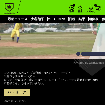
もっと見る
arrow_forward_ios
お知らせ
動画
特集
最新ニュース
大谷翔平
MLB
NPB
日程・結果
順位表
Powered by 
GliaStudios
Mute
BASEBALL KING
プロ野球・NPB
パ・リーグ
千葉ロッテマリーンズ
ロッテ・中森俊介、磨いてきたストレート「アベレージを最終的には150キ
ロ前半ぐらいに持っていきたい」
パ・リーグ
2025.02.20 08:00