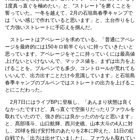
1度真っ直ぐを極めたい」と、“ストレート”を磨くことを
誓っていた。一冬を越えて、2月の石垣島春季キャンプで
は「いい感じで作れていると思います」と、土台作りをし
て力強いストレートに手応えを掴んだ。
ストレートはアベレージを求めている。「普通にアベレ
ージを最終的には150キロ前半ぐらいに持っていきたいと
思っています。アベレージをそこに持っていくには最高値
上げないといけないんで、マックス値を。まずは出力を上
げることを。ブルペンでも多少、コントロールが荒れても
いいんで、出力出すことだけ今意識しています」と石垣島
春季キャンプのブルペンではストレートの出力を上げるこ
とにこだわった。
2月7日にはライブBPに登板し、「あんまり状態は良く
なかったですけど、真っ直ぐで空振りだったりファウルを
取れていたので、強さ的には良かったのかなと思います」
と、髙部瑛斗、山口航輝、西川史礁、山本大斗の4人に対
し、20球を投げ安打性のあたりを2本に抑えた。11日の紅
白戦でも「出力は出せていましたし、ファウルも取れてい