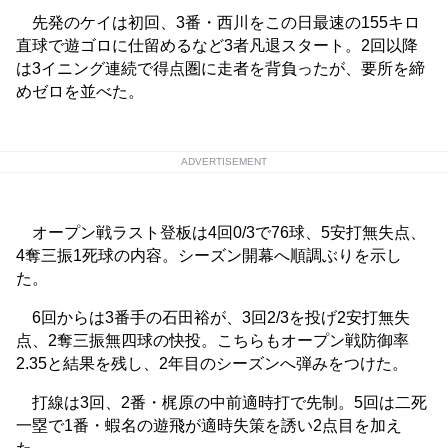
先発のケイは初回、3番・西川をこの日最速の155キロ
直球で遊ゴロに仕留めるなど3者凡退スタート。2回以降
は3イニング連続で得点圏に走者を背負ったが、要所を締
めゼロを並べた。
ADVERTISEMENT
オープン戦ラスト登板は4回0/3で76球、5安打無失点、
4奪三振1死球の内容。シーズン開幕へ順調ぶりを示し
た。
6回からは3番手の石田裕が、3回2/3を投げ2安打無失
点、2奪三振無四球の快投。こちらもオープン戦防御率
2.35と結果を残し、2年目のシーズンへ弾みをつけた。
打線は3回、2番・梶原の中前適時打で先制。5回は二死
一塁で1番・蝦名の遊飛が適時失策を誘い2点目を加え