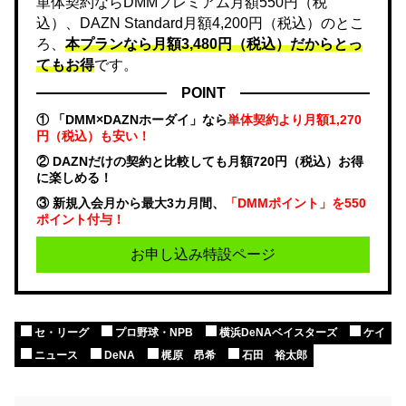
単体契約ならDMMプレミアム月額550円（税
込）、DAZN Standard月額4,200円（税込）のとこ
ろ、
本プランなら月額3,480円（税込）だからとっ
てもお得
です。
POINT
① 「DMM×DAZNホーダイ」なら
単体契約より月額1,270
円（税込）も安い！
② DAZNだけの契約と比較しても月額720円（税込）お得
に楽しめる！
③ 新規入会月から最大3カ月間、
「DMMポイント」を550
ポイント付与！
お申し込み特設ページ
セ・リーグ
プロ野球・NPB
横浜DeNAベイスターズ
ケイ
ニュース
DeNA
梶原 昂希
石田 裕太郎