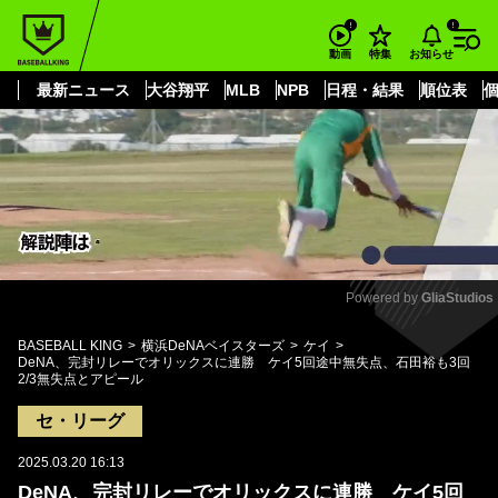
もっと見る
arrow_forward_ios
お知らせ
動画
特集
最新ニュース
大谷翔平
MLB
NPB
日程・結果
順位表
Powered by 
GliaStudios
Mute
BASEBALL KING
横浜DeNAベイスターズ
ケイ
DeNA、完封リレーでオリックスに連勝 ケイ5回途中無失点、石田裕も3回
2/3無失点とアピール
セ・リーグ
2025.03.20 16:13
DeNA、完封リレーでオリックスに連勝 ケイ5回