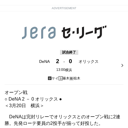
ADVERTISEMENT
試合終了
2
0
DeNA
-
オリックス
13:00
横浜
ケイ
篠木
椋木
勝
S
敗
オープン戦
○ DeNA 2 － 0 オリックス ●
＜3月20日 横浜＞
DeNAは完封リレーでオリックスとのオープン戦に2連
勝。先発ローテ要員の2投手が揃って好投した。