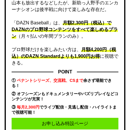
山本も放出するなどしたが、新助っ人野手のエンカ
ーナシオンは後半戦に向けて楽しみな存在だ。
「DAZN Baseball」は、
月額2,300円（税込）で
DAZNのプロ野球コンテンツをすべて楽しめるプラ
ン
（月々払いの年間プランのみ）。
プロ野球だけを楽しみたい方は、
月額4,200円（税
込）のDAZN Standard​よりも1,900円お得
に視聴で
きる。
POINT
①
ペナントシリーズ、交流戦、CSまで
余さず堪能でき
る！
② オフシーズンもドキュメンタリーやバズリプレイなどコ
ンテンツが充実！
③
毎月2,300円
でライブ配信・見逃し配信・ハイライトま
で視聴可能！
お申し込み特設ページ