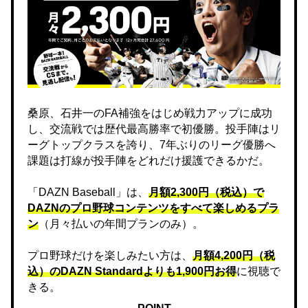
桑原、石井一のFA補強をはじめ戦力アップに成功
し、交流戦では歴代最高勝率で初優勝。投手陣はリ
ーグトップクラスを誇り、7年ぶりのリーグ優勝へ
課題は打線が投手陣をどれだけ援護できるかだ。
「DAZN Baseball」は、
月額2,300円（税込）で
DAZNのプロ野球コンテンツをすべて楽しめるプラ
ン
（月々払いの年間プランのみ）。
プロ野球だけを楽しみたい方は、
月額4,200円（税
込）のDAZN Standard​よりも1,900円お得
に視聴で
きる。