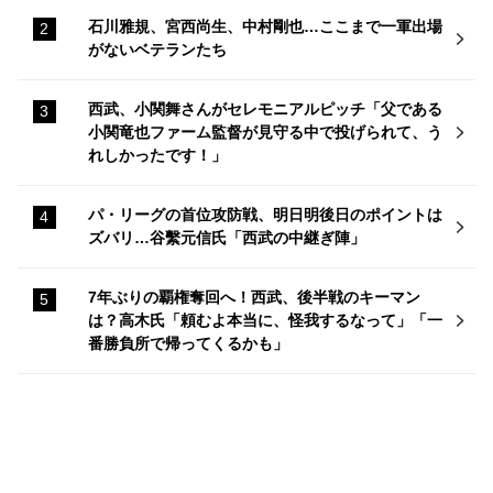
石川雅規、宮西尚生、中村剛也…ここまで一軍出場
がないベテランたち
西武、小関舞さんがセレモニアルピッチ「父である
小関竜也ファーム監督が見守る中で投げられて、う
れしかったです！」
パ・リーグの首位攻防戦、明日明後日のポイントは
ズバリ…谷繫元信氏「西武の中継ぎ陣」
7年ぶりの覇権奪回へ！西武、後半戦のキーマン
は？高木氏「頼むよ本当に、怪我するなって」「一
番勝負所で帰ってくるかも」