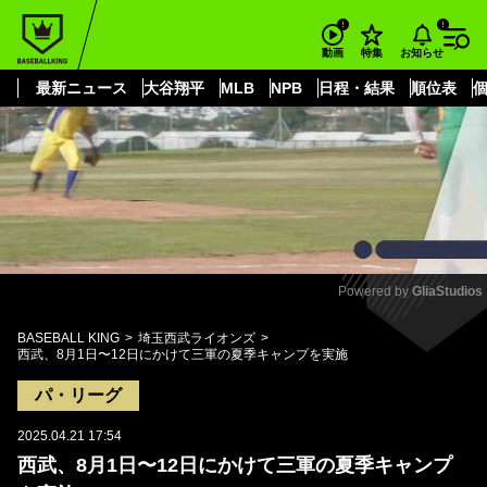
もっと見る
arrow_forward_ios
お知らせ
動画
特集
最新ニュース
大谷翔平
MLB
NPB
日程・結果
順位表
Powered by 
GliaStudios
Mute
BASEBALL KING
埼玉西武ライオンズ
西武、8月1日〜12日にかけて三軍の夏季キャンプを実施
パ・リーグ
2025.04.21 17:54
西武、8月1日〜12日にかけて三軍の夏季キャンプ