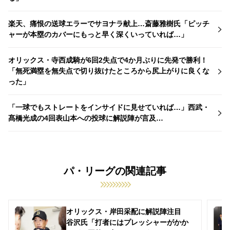
楽天、痛恨の送球エラーでサヨナラ献上…斎藤雅樹氏「ピッチ
ャーが本塁のカバーにもっと早く深くいっていれば…」
オリックス・寺西成騎が6回2失点で4か月ぶりに先発で勝利！
「無死満塁を無失点で切り抜けたところから尻上がりに良くな
った」
「一球でもストレートをインサイドに見せていれば…」西武・
髙橋光成の4回表山本への投球に解説陣が言及…
パ・リーグの関連記事
オリックス・岸田采配に解説陣注目
谷沢氏「打者にはプレッシャーがかか