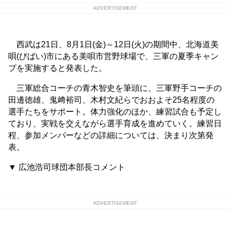
ADVERTISEMENT
西武は21日、8月1日(金)～12日(火)の期間中、北海道美
唄(びばい)市にある美唄市営野球場で、三軍の夏季キャン
プを実施すると発表した。
三軍総合コーチの青木智史を筆頭に、三軍野手コーチの
田邊徳雄、鬼﨑裕司、木村文紀らでおおよそ25名程度の
選手たちをサポート。体力強化のほか、練習試合も予定し
ており、実戦を交えながら選手育成を進めていく。練習日
程、参加メンバーなどの詳細については、決まり次第発
表。
▼ 広池浩司球団本部長コメント
ADVERTISEMENT