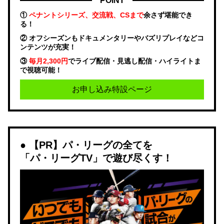
POINT
①
ペナントシリーズ、交流戦、CSまで
余さず堪能でき
る！
② オフシーズンもドキュメンタリーやバズリプレイなどコ
ンテンツが充実！
③
毎月2,300円
でライブ配信・見逃し配信・ハイライトま
で視聴可能！
お申し込み特設ページ
【PR】パ・リーグの全てを
「パ・リーグTV」で遊び尽くす！