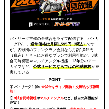
パ・リーグ主催の全試合をライブ配信する「パ・リ
ーグTV」。
通常価格は月額1,595円（税込）
です
が、各球団のファンクラブ会員なら月額1,045円
（税込）とさらにお得なプランで利用可能だ。3試
合同時視聴やマルチアングル機能、13年分のアー
カイブなど、
公式サービスならではの視聴体験
が充
実している
POINT
① パ・リーグ主催の
全試合をライブ配信！交流戦も視聴可
能！
②
3試合同時視聴
や
マルチアングル
など、独自の高機能が
充実！