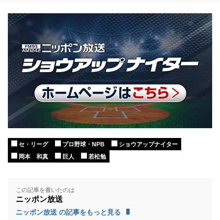
セ・リーグ
プロ野球・NPB
ショウアップナイター
岡本 和真
巨人
若松勉
この記事を書いたのは
ニッポン放送
ニッポン放送 の記事をもっと見る