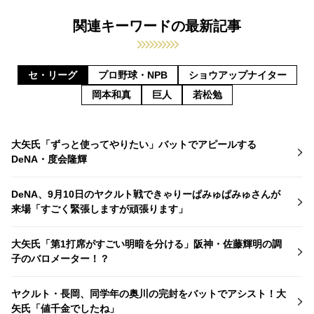
関連キーワードの最新記事
セ・リーグ
プロ野球・NPB
ショウアップナイター
岡本和真
巨人
若松勉
大矢氏「ずっと使ってやりたい」バットでアピールする
DeNA・度会隆輝
DeNA、9月10日のヤクルト戦できゃりーぱみゅぱみゅさんが
来場「すごく緊張しますが頑張ります」
大矢氏「第1打席がすごい明暗を分ける」阪神・佐藤輝明の調
子のバロメーター！？
ヤクルト・長岡、同学年の奥川の完封をバットでアシスト！大
矢氏「値千金でしたね」