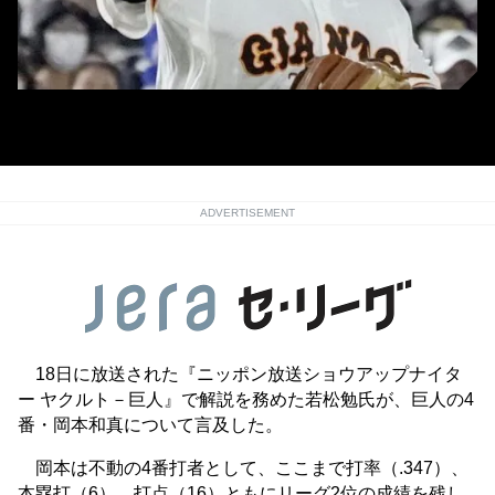
巨人・岡本和真 (C) Kyodo News
ADVERTISEMENT
18日に放送された『ニッポン放送ショウアップナイタ
ー ヤクルト－巨人』で解説を務めた若松勉氏が、巨人の4
番・岡本和真について言及した。
岡本は不動の4番打者として、ここまで打率（.347）、
本塁打（6）、打点（16）ともにリーグ2位の成績を残し