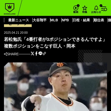
BASEBALL KING
ショウアップナイター
若松勉氏「4番打者が3ポジションできるんですよ」複数ポジションをこなす
お知らせ
動画
特集
巨人・岡本
最新ニュース
大谷翔平
MLB
NPB
日程・結果
順位表
セ・リーグ
2025.04.21 20:00
若松勉氏「4番打者が3ポジションできるんですよ」
複数ポジションをこなす巨人・岡本
SHARE