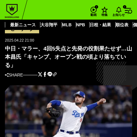
BASEBALL KING
中日ドラゴンズ
マラー
中日・マラー、4回5失点と先発の役割果たせず…山本昌氏「キャンプ、オー
お知らせ
動画
特集
プン戦の頃より落ちている」
最新ニュース
大谷翔平
MLB
NPB
日程・結果
順位表
セ・リーグ
2025.04.22 21:00
中日・マラー、4回5失点と先発の役割果たせず…山
本昌氏「キャンプ、オープン戦の頃より落ちてい
る」
SHARE