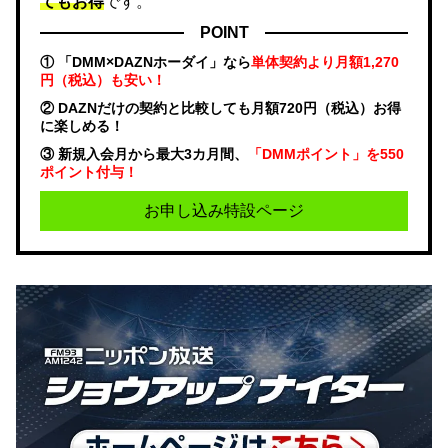
てもお得
です。
POINT
① 「DMM×DAZNホーダイ」なら
単体契約より月額1,270
円（税込）も安い！
② DAZNだけの契約と比較しても月額720円（税込）お得
に楽しめる！
③ 新規入会月から最大3カ月間、
「DMMポイント」を550
ポイント付与！
お申し込み特設ページ