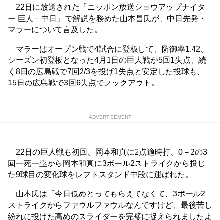
22日に放送された『ニッポン放送ショウアップナイタ
ー 巨人－中日』で解説を務めた山本昌氏が、中日先発・
マラーについて言及した。
マラーはオープン戦で4試合に登板して、防御率1.42、
シーズン初登板となった4月1日の巨人戦が5回1失点、続
く8日の広島戦で7回2/3を投げ1失点と安定した投球も、
15日の広島戦で3回6失点でノックアウト。
ADVERTISEMENT
22日の巨人戦も初回、岡本和真に2点適時打、0－2の3
回一死一塁から岡本和真に3ボール2ストライクから投じ
た9球目の変化球をレフトスタンド中段に運ばれた。
山本氏は「今日低めとってもらえてなくて、3ボール2
ストライクからファウルファウルなんですけど、最後苦し
紛れに投げた高めのスライダーを完璧に捉えられましたよ