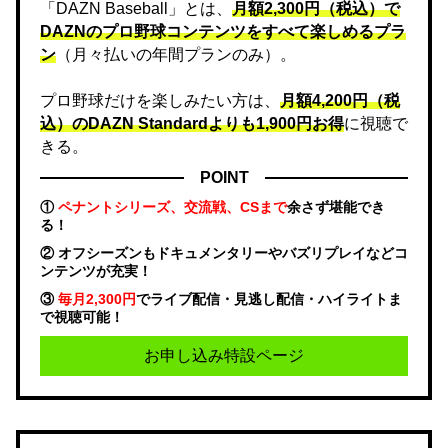
「DAZN Baseball」とは、
月額2,300円（税込）で
DAZNのプロ野球コンテンツをすべて楽しめるプラ
ン
（月々払いの年間プランのみ）。
プロ野球だけを楽しみたい方は、
月額4,200円（税
込）のDAZN Standard​よりも1,900円お得
に視聴で
きる。
POINT
①
ペナントシリーズ、交流戦、CSまで
余さず堪能でき
る！
② オフシーズンもドキュメンタリーやバズリプレイなどコ
ンテンツが充実！
③
毎月2,300円
でライブ配信・見逃し配信・ハイライトま
で視聴可能！
お申し込み特設ページ