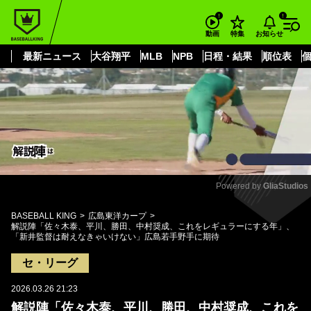
もっと見る
arrow_forward_ios
お知らせ
動画
特集
最新ニュース
大谷翔平
MLB
NPB
日程・結果
順位表
Powered by 
GliaStudios
Mute
BASEBALL KING
広島東洋カープ
解説陣「佐々木泰、平川、勝田、中村奨成、これをレギュラーにする年」、
「新井監督は耐えなきゃいけない」広島若手野手に期待
セ・リーグ
2026.03.26 21:23
解説陣「佐々木泰、平川、勝田、中村奨成、これを