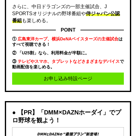
さらに、中日ドラゴンズの一部主催試合、J
SPORTSオリジナルの野球番組や
侍ジャパン公認
番組
も楽しめる。
POINT
①
広島東洋カープ、横浜DeNAベイスターズの主催試合
は
すべて視聴できる！
② 「U25割」なら、利用料金が半額に。
③
テレビやスマホ、タブレットなどさまざまなデバイス
で
動画配信を楽しめる。
お申し込み特設ページ
【PR】「DMM×DAZNホーダイ」でプ
ロ野球を観よう！