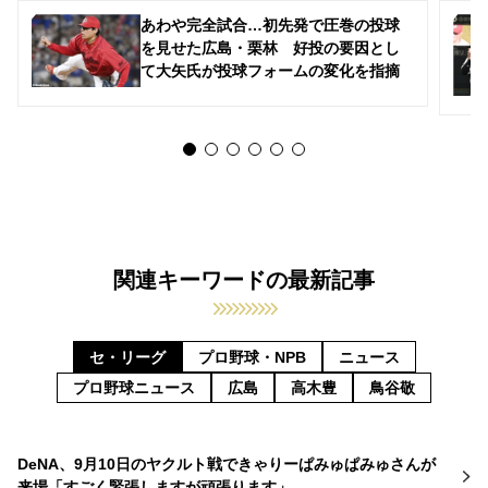
あわや完全試合…初先発で圧巻の投球
を見せた広島・栗林 好投の要因とし
て大矢氏が投球フォームの変化を指摘
関連キーワードの最新記事
セ・リーグ
プロ野球・NPB
ニュース
プロ野球ニュース
広島
高木豊
鳥谷敬
DeNA、9月10日のヤクルト戦できゃりーぱみゅぱみゅさんが
来場「すごく緊張しますが頑張ります」