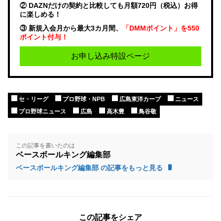
② DAZNだけの契約と比較しても月額720円（税込）お得
に楽しめる！
③ 新規入会月から最大3カ月間、
「DMMポイント」を550
ポイント付与！
お申し込み特設ページ
セ・リーグ
プロ野球・NPB
広島東洋カープ
ニュース
プロ野球ニュース
広島
高木豊
鳥谷敬
この記事を書いたのは
ベースボールキング編集部
ベースボールキング編集部 の記事をもっと見る
この記事をシェア