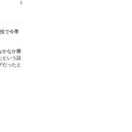
力投で今季
なかなか勝
たという話
グだったと