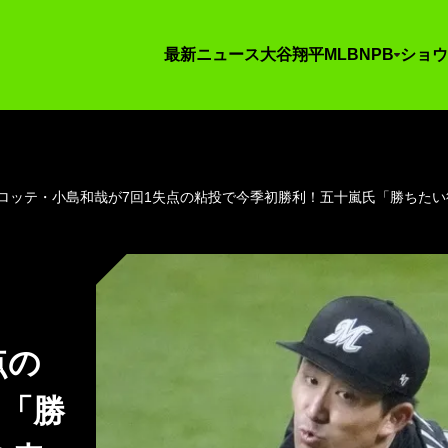
最新ニュース
大谷翔平
MLB
NPB
ショウ
ロッテ・小島和哉が7回1失点の粘投で今季初勝利！五十嵐氏「勝ちた
点の
氏「勝