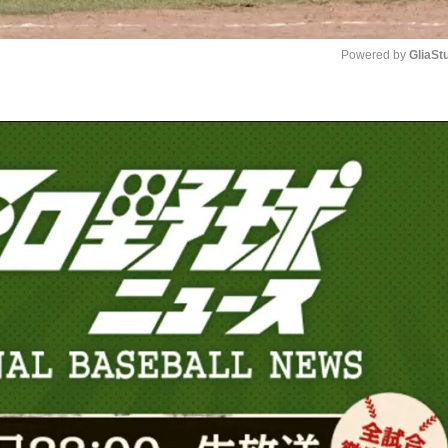
Powered by 
GliaSt
Mute