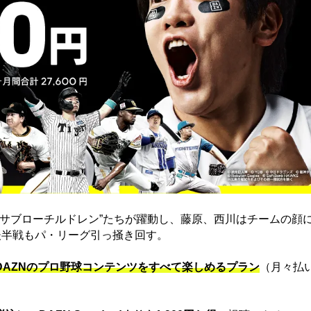
“サブローチルドレン”たちが躍動し、藤原、西川はチームの顔
後半戦もパ・リーグ引っ掻き回す。
でDAZNのプロ野球コンテンツをすべて楽しめるプラン
（月々払