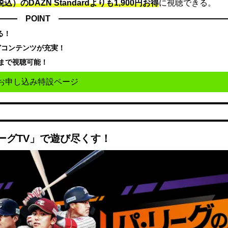
込）のDAZN Standard​よりも1,900円お得
に視聴できる。
POINT
る！
どコンテンツが充実！
まで視聴可能！
お申し込み特設ページ
ーグTV」で遊び尽くす！