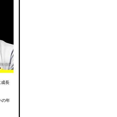
に成長
いの年