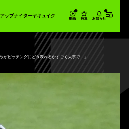
アップナイター
ヤキュイク
お知らせ
動画
特集
い欲がピッチングにどう表れるかすごく大事で…」