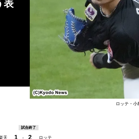
う表
ロッテ・小島和
試合終了
1
2
楽天
-
ロッテ