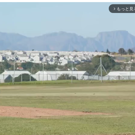
もっと見
arrow_forward_ios