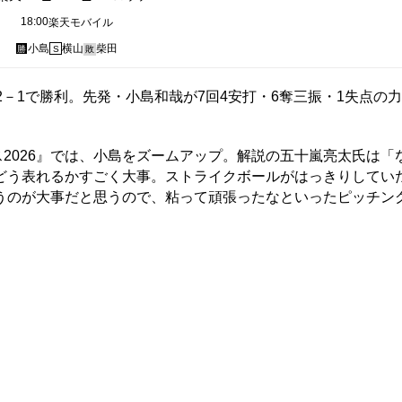
18:00
楽天モバイル
小島
横山
柴田
勝
S
敗
－1で勝利。先発・小島和哉が7回4安打・6奪三振・1失点の
ス2026』では、小島をズームアップ。解説の五十嵐亮太氏は「
どう表れるかすごく大事。ストライクボールがはっきりしてい
うのが大事だと思うので、粘って頑張ったなといったピッチン