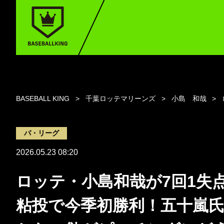
BASEBALL KING
千葉ロッテマリーンズ
小島 和哉
パ・リーグ
2026.05.23 08:20
ロッテ・小島和哉が7回1失
粘投で今季初勝利！五十嵐