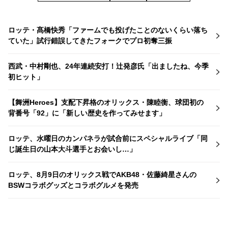
ロッテ・髙橋快秀「ファームでも投げたことのないくらい落ち
ていた」試行錯誤してきたフォークでプロ初奪三振
西武・中村剛也、24年連続安打！辻発彦氏「出ましたね、今季
初ヒット」
【舞洲Heroes】支配下昇格のオリックス・陳睦衡、球団初の
背番号「92」に「新しい歴史を作ってみせます」
ロッテ、水曜日のカンパネラが試合前にスペシャルライブ「同
じ誕生日の山本大斗選手とお会いし…」
ロッテ、8月9日のオリックス戦でAKB48・佐藤綺星さんの
BSWコラボグッズとコラボグルメを発売