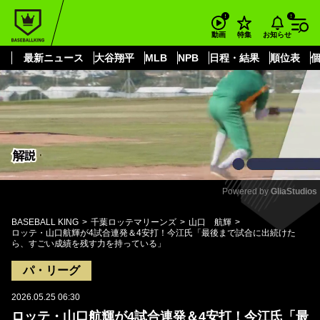
もっと見る
arrow_forward_ios
お知らせ
動画
特集
最新ニュース
大谷翔平
MLB
NPB
日程・結果
順位表
Powered by 
GliaStudios
Mute
BASEBALL KING
千葉ロッテマリーンズ
山口 航輝
ロッテ・山口航輝が4試合連発＆4安打！今江氏「最後まで試合に出続けた
ら、すごい成績を残す力を持っている」
パ・リーグ
2026.05.25 06:30
ロッテ・山口航輝が4試合連発＆4安打！今江氏「最