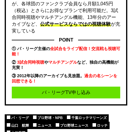
が、各球団のファンクラブ会員なら月額1,045円
（税込）とさらにお得なプランで利用可能だ。3試
合同時視聴やマルチアングル機能、13年分のアー
カイブなど、
公式サービスならではの視聴体験
が充
実している
POINT
① パ・リーグ主催の
全試合をライブ配信！交流戦も視聴可
能！
②
3試合同時視聴
や
マルチアングル
など、独自の高機能が
充実！
③ 2012年以降のアーカイブも見放題。
過去の名シーンを
回想できる！
パ・リーグTV申し込み
パ・リーグ
プロ野球・NPB
千葉ロッテマリーンズ
山口 航輝
ニュース
プロ野球ニュース
ロッテ