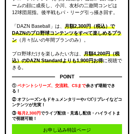
ームの顔に成長し、小川、友杉の二遊間コンビは
12球団屈指。後半戦もパ・リーグ引っ掻き回す。
「DAZN Baseball」は、
月額2,300円（税込）で
DAZNのプロ野球コンテンツをすべて楽しめるプラ
ン
（月々払いの年間プランのみ）。
プロ野球だけを楽しみたい方は、
月額4,200円（税
込）のDAZN Standard​よりも1,900円お得
に視聴で
きる。
POINT
①
ペナントシリーズ、交流戦、CSまで
余さず堪能でき
る！
② オフシーズンもドキュメンタリーやバズリプレイなどコ
ンテンツが充実！
③
毎月2,300円
でライブ配信・見逃し配信・ハイライトま
で視聴可能！
お申し込み特設ページ