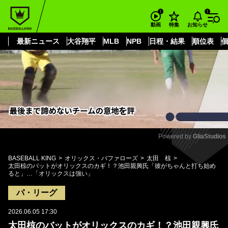
もっと見る
arrow_forward_ios
お知らせ
動画
特集
最新ニュース
大谷翔平
MLB
NPB
日程・結果
順位表
Powered by 
GliaStudios
Mute
BASEBALL KING
オリックス・バファローズ
太田 椋
太田椋のバットがオリックスのカギ！？池田親興氏「彼がちゃんと打ち始め
ると」…「オリックスは強い」
パ・リーグ
2026.06.05 17:30
太田椋のバットがオリックスのカギ！？池田親興氏