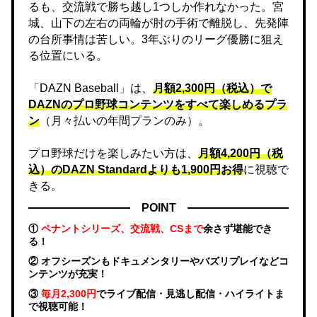
るも、交流戦で勝ち越し1つしか作れなかった。宮
城、山下の左右の両輪が肘の手術で離脱し、先発陣
の台所事情は苦しい。3年ぶりのリーグ優勝に狙え
る位置にいる。
「DAZN Baseball」は、
月額2,300円（税込）で
DAZNのプロ野球コンテンツをすべて楽しめるプラ
ン
（月々払いの年間プランのみ）。
プロ野球だけを楽しみたい方は、
月額4,200円（税
込）のDAZN Standard​よりも1,900円お得
に視聴で
きる。
POINT
①
ペナントシリーズ、交流戦、CSまで
余さず堪能でき
る！
② オフシーズンもドキュメンタリーやバズリプレイなどコ
ンテンツが充実！
③
毎月2,300円
でライブ配信・見逃し配信・ハイライトま
で視聴可能！