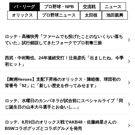
パ・リーグ
プロ野球・NPB
交流戦
ニュース
オリックス
プロ野球ニュース
太田椋
池田親興
ロッテ・髙橋快秀「ファームでも投げたことのないくらい落ち
ていた」試行錯誤してきたフォークでプロ初奪三振
西武・中村剛也、24年連続安打！辻発彦氏「出ましたね、今季
初ヒット」
【舞洲Heroes】支配下昇格のオリックス・陳睦衡、球団初の
背番号「92」に「新しい歴史を作ってみせます」
ロッテ、水曜日のカンパネラが試合前にスペシャルライブ「同
じ誕生日の山本大斗選手とお会いし…」
ロッテ、8月9日のオリックス戦でAKB48・佐藤綺星さんの
BSWコラボグッズとコラボグルメを発売