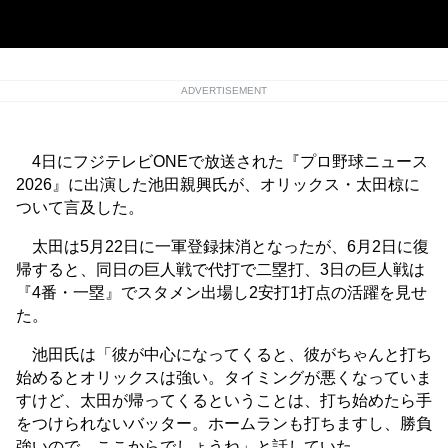
ADVERTISEMENT
4日にフジテレビONEで放送された『プロ野球ニュース
2026』に出演した池田親興氏が、オリックス・太田椋に
ついて言及した。
太田は5月22日に一軍登録抹消となったが、6月2日に復
帰すると、同日の巨人戦で代打で二塁打、3日の巨人戦は
『4番・一塁』でスタメン出場し2安打1打点の活躍を見せ
た。
池田氏は「彼が中心になってくると、彼がちゃんと打ち
始めるとオリックスは強い。タイミングが悪くなっていま
すけど、太田が帰ってくるということは、打ち始めたら手
をつけられないバッター。ホームランも打ちますし、勝負
強いので、ここからでしょうね」と話していた。