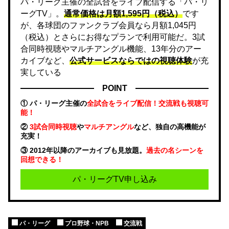
パ・リーグ主催の全試合をライブ配信する「パ・リ
ーグTV」。
通常価格は月額1,595円（税込）
です
が、各球団のファンクラブ会員なら月額1,045円
（税込）とさらにお得なプランで利用可能だ。3試
合同時視聴やマルチアングル機能、13年分のアー
カイブなど、
公式サービスならではの視聴体験
が充
実している
POINT
① パ・リーグ主催の
全試合をライブ配信！交流戦も視聴可
能！
②
3試合同時視聴
や
マルチアングル
など、独自の高機能が
充実！
③ 2012年以降のアーカイブも見放題。
過去の名シーンを
回想できる！
パ・リーグTV申し込み
パ・リーグ
プロ野球・NPB
交流戦