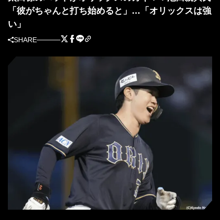
「彼がちゃんと打ち始めると」…「オリックスは強
い」
SHARE
オリックス・太田椋 (C)Kyodo News