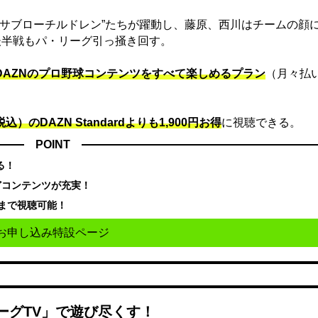
“サブローチルドレン”たちが躍動し、藤原、西川はチームの顔
後半戦もパ・リーグ引っ掻き回す。
でDAZNのプロ野球コンテンツをすべて楽しめるプラン
（月々払
込）のDAZN Standard​よりも1,900円お得
に視聴できる。
POINT
る！
どコンテンツが充実！
まで視聴可能！
お申し込み特設ページ
ーグTV」で遊び尽くす！