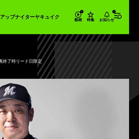
アップナイター
ヤキュイク
お知らせ
動画
特集
回裏終了時リード日限定