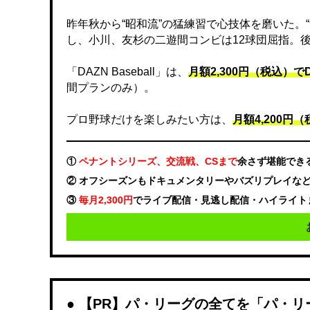
昨年秋から“昭和流”の猛練習で心技体を磨いた。
し、小川、友杉の二遊間コンビは12球団屈指。
「DAZN Baseball」は、
月額2,300円（税込）
間プランのみ）。
プロ野球だけを楽しみたい方は、
月額4,200円（税
①
ペナントシリーズ、交流戦、CSまで
余さず堪能でき
② オフシーズンもドキュメンタリーやバズリプレイな
③
毎月2,300円
でライブ配信・見逃し配信・ハイライト
【PR】パ・リーグの全てを「パ・リ