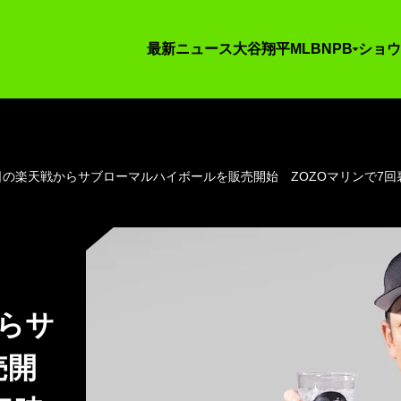
最新ニュース
大谷翔平
MLB
NPB
ショウ
9日の楽天戦からサブローマルハイボールを販売開始 ZOZOマリンで7
からサ
売開