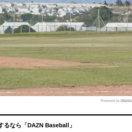
Powered by 
GliaSt
Mute
ら「DAZN Baseball」