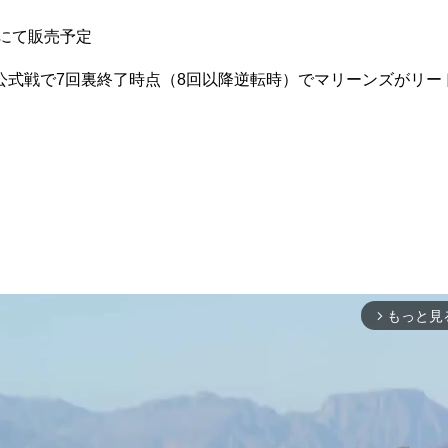
にて販売予定
の公式戦で7回裏終了時点（8回以降逆転時）でマリーンズがリー
もっと見
arrow_forward_ios