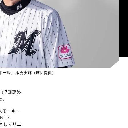
ボール」 販売実施（球団提供）
にて7回裏終
た。
スモーキー
NES
所」としてリニ