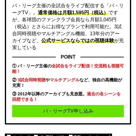
パ・リーグ主催の全試合をライブ配信する「パ・リ
ーグTV」。
通常価格は月額1,595円（税込）
です
が、各球団のファンクラブ会員なら月額1,045円
（税込）とさらにお得なプランで利用可能だ。3試
合同時視聴やマルチアングル機能、13年分のアー
カイブなど、
公式サービスならではの視聴体験
が充
実している
POINT
① パ・リーグ主催の
全試合をライブ配信！交流戦も視聴可
能！
②
3試合同時視聴
や
マルチアングル
など、独自の高機能が
充実！
③ 2012年以降のアーカイブも見放題。
過去の名シーンを
回想できる！
パ・リーグTV申し込み