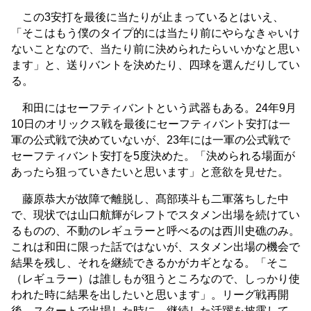
この3安打を最後に当たりが止まっているとはいえ、
「そこはもう僕のタイプ的には当たり前にやらなきゃいけ
ないことなので、当たり前に決められたらいいかなと思い
ます」と、送りバントを決めたり、四球を選んだりしてい
る。
和田にはセーフティバントという武器もある。24年9月
10日のオリックス戦を最後にセーフティバント安打は一
軍の公式戦で決めていないが、23年には一軍の公式戦で
セーフティバント安打を5度決めた。「決められる場面が
あったら狙っていきたいと思います」と意欲を見せた。
藤原恭大が故障で離脱し、髙部瑛斗も二軍落ちした中
で、現状では山口航輝がレフトでスタメン出場を続けてい
るものの、不動のレギュラーと呼べるのは西川史礁のみ。
これは和田に限った話ではないが、スタメン出場の機会で
結果を残し、それを継続できるかがカギとなる。「そこ
（レギュラー）は誰しもが狙うところなので、しっかり使
われた時に結果を出したいと思います」。リーグ戦再開
後、スタートで出場した時に、継続した活躍を披露して、