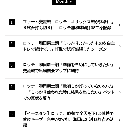
Monthly
ファーム交流戦・ロッテ－オリックス戦が猛暑によ
り試合打ち切りに…ロッテ浦和球場は38℃を記録
ロッテ・和田康士朗「しっかりよかったものを自主
トレで続けて…」打撃で試行錯誤したシーズン
ロッテ・和田康士朗「準備を早めにしていきたい」
交流戦で出場機会アップに期待
ロッテ・和田康士朗「最初しか打っていないので」
…「しっかり使われた時に結果を出したい」バット
での貢献を誓う
【イースタン】ロッテ、8対6で楽天を下し5連勝で
首位キープ！角中が2安打、和田は2安打2打点の活
躍