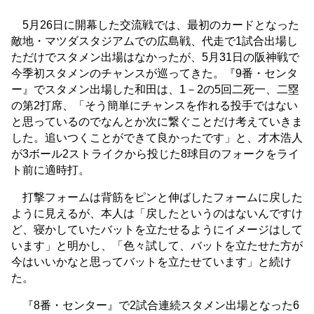
5月26日に開幕した交流戦では、最初のカードとなった
敵地・マツダスタジアムでの広島戦、代走で1試合出場し
ただけでスタメン出場はなかったが、5月31日の阪神戦で
今季初スタメンのチャンスが巡ってきた。『9番・センタ
ー』でスタメン出場した和田は、1－2の5回二死一、二塁
の第2打席、「そう簡単にチャンスを作れる投手ではない
と思っているのでなんとか次に繋ぐことだけ考えていきま
した。追いつくことができて良かったです」と、才木浩人
が3ボール2ストライクから投じた8球目のフォークをライ
ト前に適時打。
打撃フォームは背筋をピンと伸ばしたフォームに戻した
ように見えるが、本人は「戻したというのはないんですけ
ど、寝かしていたバットを立たせるようにイメージはして
います」と明かし、「色々試して、バットを立たせた方が
今はいいかなと思ってバットを立たせています」と続け
た。
『8番・センター』で2試合連続スタメン出場となった6