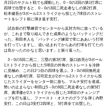
月2日のヤクルト戦でも躍動した。0－0の2回の第1打席に
四球で出塁すると、0－0の3回二死走者なしの第2打席、
松本健吾が3ボール2ストライクから投じた7球目のストレ
ートをレフト前に弾き返す安打。
試合前の打撃練習でセンターから反対方向に放っている
が、これまで取り組んできた成果のようなバッティングだ
った。和田本人も「バッティング練習で常にああいう打球
を打っていますし、追い込まれてからあの打球を打てたの
は良かったのかなと思います」と振り返った。
3－0の5回二死二、三塁の第3打席、阪口皓亮が3ボール
1ストライクから投じた5球目の外角のストレートを冷静
に見極め、この日2つ目の四球を選ぶ。3－0の8回無死走
者なしの第4打席、荘司宏太が2ボール2ストライクから投
じたスライダーをセンター前に放ち、マルチ安打を達成。
勢いの止まらない和田は5－0の9回二死走者なしの第5打
席、廣澤優が2ストライクから投じた3球目のチェンジア
ップを打ち返し、ファースト・オスナのグラブを弾く内野
安打。この日は3安打2四球と、5打席全て出塁した。