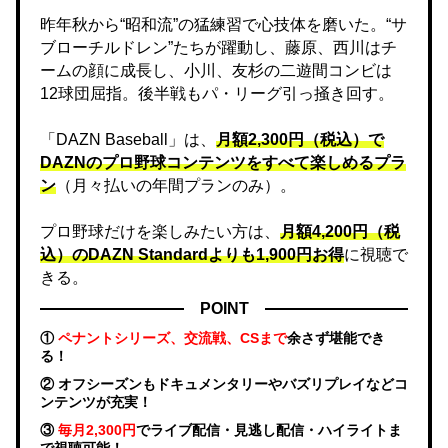
昨年秋から“昭和流”の猛練習で心技体を磨いた。“サ
ブローチルドレン”たちが躍動し、藤原、西川はチ
ームの顔に成長し、小川、友杉の二遊間コンビは
12球団屈指。後半戦もパ・リーグ引っ掻き回す。
「DAZN Baseball」は、
月額2,300円（税込）で
DAZNのプロ野球コンテンツをすべて楽しめるプラ
ン
（月々払いの年間プランのみ）。
プロ野球だけを楽しみたい方は、
月額4,200円（税
込）のDAZN Standard​よりも1,900円お得
に視聴で
きる。
POINT
①
ペナントシリーズ、交流戦、CSまで
余さず堪能でき
る！
② オフシーズンもドキュメンタリーやバズリプレイなどコ
ンテンツが充実！
③
毎月2,300円
でライブ配信・見逃し配信・ハイライトま
で視聴可能！