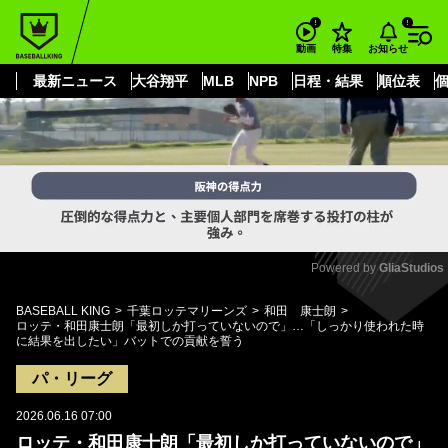
もっと見る
arrow_forward_ios
お知らせ
動画
特集
最新ニュース
大谷翔平
MLB
NPB
日程・結果
順位表
Powered by 
GliaStudios
Mute
BASEBALL KING
千葉ロッテマリーンズ
和田 康士朗
ロッテ・和田康士朗「最初しか打っていないので」…「しっかり使われた時
に結果を出したい」バットでの貢献を誓う
パ・リーグ
2026.06.16 07:00
ロッテ・和田康士朗「最初しか打っていないので」