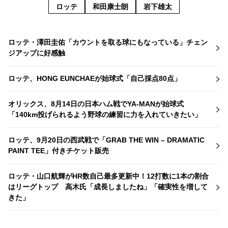
ロッテ
和田康士朗
岩下雄太
ロッテ・澤田圭佑「カウントを取る球にもなっている」チェン
ジアップに好感触
ロッテ、HONG EUNCHAEが始球式「自己採点80点」
オリックス、8月14日の日本ハム戦でYA-MANが始球式
「140km投げられるよう野球の練習に力を入れていきたい」
ロッテ、9月20日の西武戦で「GRAB THE WIN – DRAMATIC
PAINT TEE」付きチケット販売
ロッテ・山口航輝がHR数自己最多更新中！12打数に1本の割合
はリーグトップ 高木氏「成長しましたね」「確実性を増して
きた」