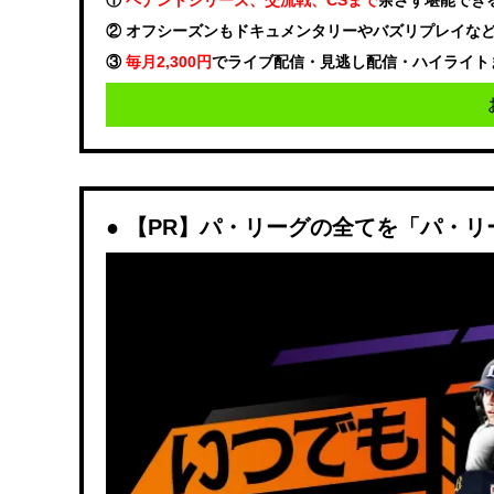
①
ペナントシリーズ、交流戦、CSまで
余さず堪能でき
② オフシーズンもドキュメンタリーやバズリプレイな
③
毎月2,300円
でライブ配信・見逃し配信・ハイライト
【PR】パ・リーグの全てを「パ・リ