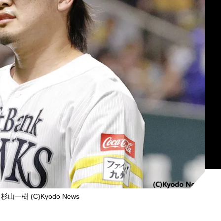
一樹 (C)Kyodo News