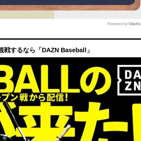
Powered by 
GliaSt
Mute
るなら「DAZN Baseball」