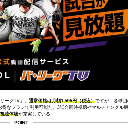
リーグTV」。
通常価格は月額1,595円（税込）
ですが、各球団
にお得なプランで利用可能だ。3試合同時視聴やマルチアングル機
視聴体験
が充実している
POINT