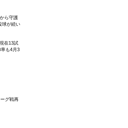
幕から守護
投球が続い
現在13試
率も4月3
リーグ戦再