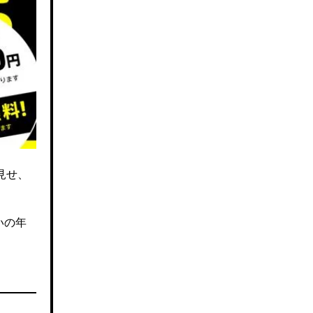
見せ、
いの年