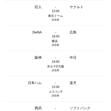
巨人
-
ヤクルト
15:00
東京ドーム
試合前
DeNA
-
広島
18:00
横浜
試合前
阪神
-
中日
18:00
京セラD大阪
試合前
日本ハム
-
楽天
15:00
エスコンF
試合前
西武
-
ソフトバンク