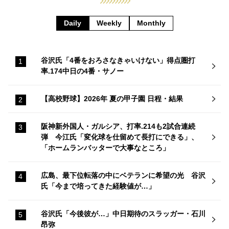
Daily
Weekly
Monthly
谷沢氏「4番をおろさなきゃいけない」得点圏打
率.174中日の4番・サノー
【高校野球】2026年 夏の甲子園 日程・結果
阪神新外国人・ガルシア、打率.214も2試合連続
弾 今江氏「変化球を仕留めて長打にできる」、
「ホームランバッターで大事なところ」
広島、最下位転落の中にベテランに希望の光 谷沢
氏「今まで培ってきた経験値が…」
谷沢氏「今後彼が…」中日期待のスラッガー・石川
昂弥