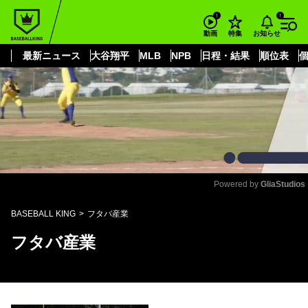
もっと見る
arrow_forward_ios
お知らせ
動画
特集
最新ニュース
大谷翔平
MLB
NPB
日程・結果
順位表
Powered by 
GliaStudios
Mute
BASEBALL KING
フタバ産業
フタバ産業