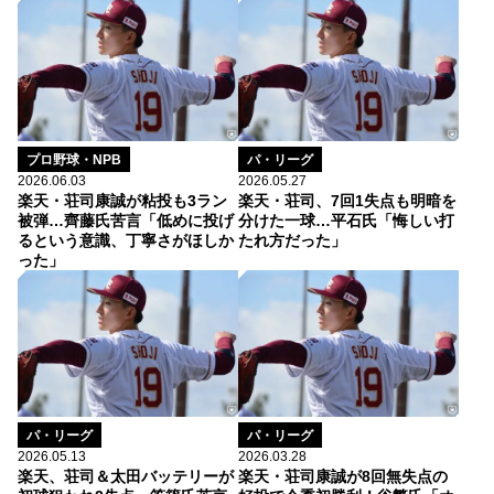
プロ野球・NPB
パ・リーグ
2026.06.03
2026.05.27
楽天・荘司康誠が粘投も3ラン
楽天・荘司、7回1失点も明暗を
被弾…齊藤氏苦言「低めに投げ
分けた一球…平石氏「悔しい打
るという意識、丁寧さがほしか
たれ方だった」
った」
パ・リーグ
パ・リーグ
2026.05.13
2026.03.28
楽天、荘司＆太田バッテリーが
楽天・荘司康誠が8回無失点の