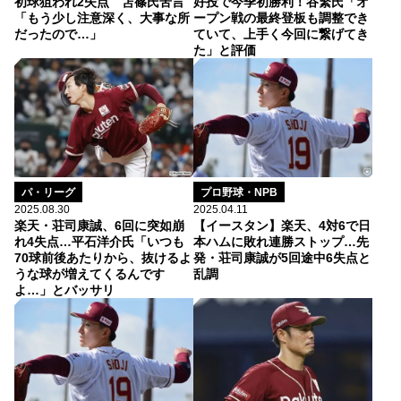
初球狙われ2失点 笘篠氏苦言
好投で今季初勝利！谷繁氏「オ
「もう少し注意深く、大事な所
ープン戦の最終登板も調整でき
だったので…」
ていて、上手く今回に繋げてき
た」と評価
パ・リーグ
プロ野球・NPB
2025.08.30
2025.04.11
楽天・荘司康誠、6回に突如崩
【イースタン】楽天、4対6で日
れ4失点…平石洋介氏「いつも
本ハムに敗れ連勝ストップ…先
70球前後あたりから、抜けるよ
発・荘司康誠が5回途中6失点と
うな球が増えてくるんです
乱調
よ…」とバッサリ