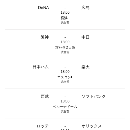
DeNA
-
広島
18:00
横浜
試合前
阪神
-
中日
18:00
京セラD大阪
試合前
日本ハム
-
楽天
18:00
エスコンF
試合前
西武
-
ソフトバンク
18:00
ベルーナドーム
試合前
ロッテ
-
オリックス