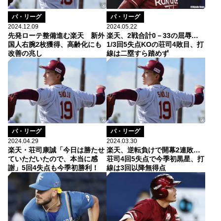
パ・リーグ
パ・リーグ
2024.12.09
2024.05.22
先発ローテ整備進む楽天 新外
楽天、2戦合計0－33の屈辱…
国人右腕2枚獲得、高齢化にも
1/3回5失点KOの荘司4敗目、打
改善の兆し
線は二塁すら踏めず
パ・リーグ
パ・リーグ
2024.04.29
2024.03.30
楽天・荘司康誠「今日は勝たせ
楽天、逆転負けで開幕2連敗…
ていただいたので、本当に感
荘司4回5失点で今季初黒星、打
謝」5回4失点も今季初勝利！
線は3回以降無得点