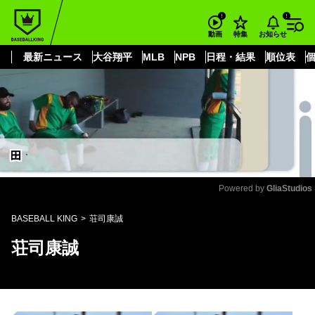
もっと見る
arrow_forward_ios
お知らせ
動画
特集
最新ニュース
大谷翔平
MLB
NPB
日程・結果
順位表
Powered by 
GliaStudios
Mute
BASEBALL KING
荘司康誠
荘司康誠