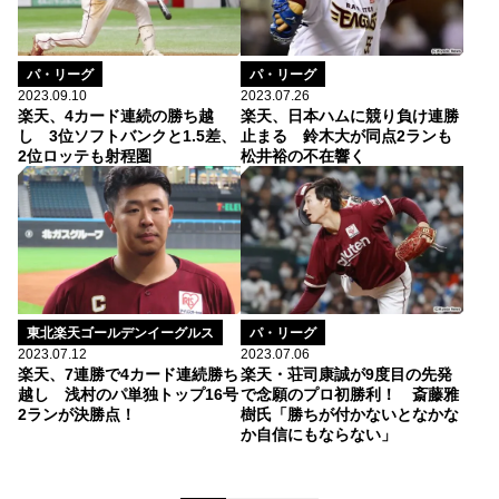
パ・リーグ
パ・リーグ
2023.07.26
2023.09.10
楽天、日本ハムに競り負け連勝
楽天、4カード連続の勝ち越
止まる 鈴木大が同点2ランも
し 3位ソフトバンクと1.5差、
松井裕の不在響く
2位ロッテも射程圏
パ・リーグ
東北楽天ゴールデンイーグルス
2023.07.06
2023.07.12
楽天・荘司康誠が9度目の先発
楽天、7連勝で4カード連続勝ち
で念願のプロ初勝利！ 斎藤雅
越し 浅村のパ単独トップ16号
樹氏「勝ちが付かないとなかな
2ランが決勝点！
か自信にもならない」