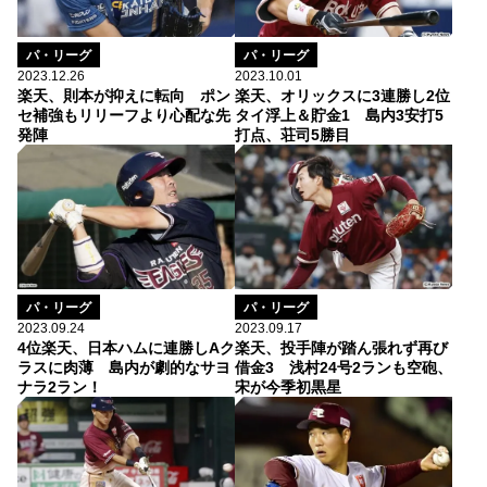
パ・リーグ
パ・リーグ
2023.12.26
2023.10.01
楽天、則本が抑えに転向 ポン
楽天、オリックスに3連勝し2位
セ補強もリリーフより心配な先
タイ浮上＆貯金1 島内3安打5
発陣
打点、荘司5勝目
パ・リーグ
パ・リーグ
2023.09.24
2023.09.17
4位楽天、日本ハムに連勝しAク
楽天、投手陣が踏ん張れず再び
ラスに肉薄 島内が劇的なサヨ
借金3 浅村24号2ランも空砲、
ナラ2ラン！
宋が今季初黒星