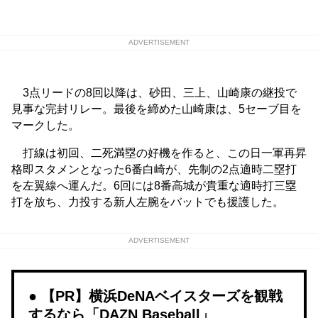
ADVERTISEMENT
3点リードの8回以降は、砂田、三上、山崎康の継投で
見事な完封リレー。最後を締めた山崎康は、5セーブ目を
マークした。
打線は初回、二死満塁の好機を作ると、この日一軍再昇
格即スタメンとなった6番白崎が、先制の2点適時二塁打
を左翼線へ運んだ。6回には8番高城が貴重な適時打三塁
打を放ち、力投する新人左腕をバットでも援護した。
ADVERTISEMENT
【PR】横浜DeNAベイスターズを観戦
するなら「DAZN Baseball」