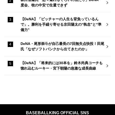
度会、牧の中安で生還できず
【DeNA】「ピッチャーの人生も背負っているん
で」。勝利を手繰り寄せる京田陽太の“執念”と“準
備力”
DeNA・尾形崇斗が自己最長の7回無失点快投！田尾
氏「なぜソフトバンクから出てきたのか」
【DeNA】「将来的には30本を」鈴木尚典コーチも
惚れ込むルーキー・宮下朝陽の急激な成長曲線
BASEBALLKING OFFICIAL SNS