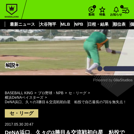
もっと見る
arrow_forward_ios
お知らせ
動画
特集
最新ニュース
大谷翔平
MLB
NPB
日程・結果
順位表
Powered by 
GliaStudios
Mute
BASEBALL KING
プロ野球・NPB
セ・リーグ
横浜DeNAベイスターズ
DeNA浜口、久々の3勝目＆交流戦初白星 粘投で自己最長の7回を無失点！
セ・リーグ
2017.05.30 20:47
DeNA浜口、久々の3勝目＆交流戦初白星 粘投で