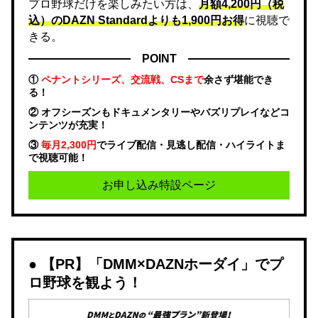
プロ野球だけを楽しみたい方は、
月額4,200円（税
込）のDAZN Standard​よりも1,900円お得
に視聴で
きる。
POINT
①
ペナントシリーズ、交流戦、CSまで
余さず堪能でき
る！
② オフシーズンもドキュメンタリーやバズリプレイなどコ
ンテンツが充実！
③
毎月2,300円
でライブ配信・見逃し配信・ハイライトま
で視聴可能！
お申し込み特設ページ
【PR】「DMM×DAZNホーダイ」でプ
ロ野球を観よう！