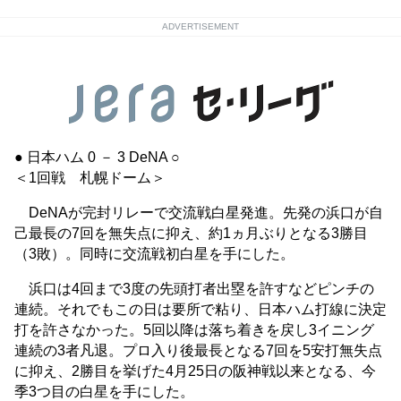
ADVERTISEMENT
● 日本ハム 0 － 3 DeNA ○
＜1回戦 札幌ドーム＞
DeNAが完封リレーで交流戦白星発進。先発の浜口が自
己最長の7回を無失点に抑え、約1ヵ月ぶりとなる3勝目
（3敗）。同時に交流戦初白星を手にした。
浜口は4回まで3度の先頭打者出塁を許すなどピンチの
連続。それでもこの日は要所で粘り、日本ハム打線に決定
打を許さなかった。5回以降は落ち着きを戻し3イニング
連続の3者凡退。プロ入り後最長となる7回を5安打無失点
に抑え、2勝目を挙げた4月25日の阪神戦以来となる、今
季3つ目の白星を手にした。