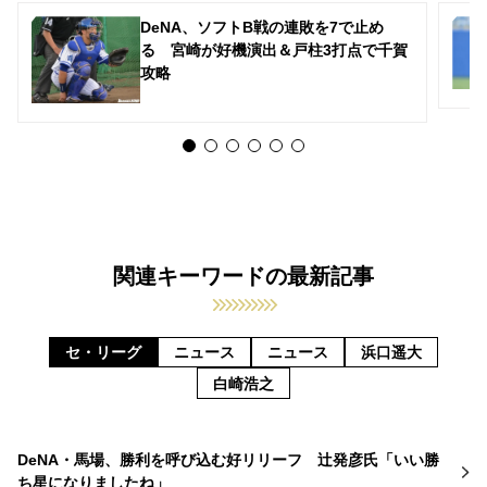
DeNA、ソフトB戦の連敗を7で止め
る 宮崎が好機演出＆戸柱3打点で千賀
攻略
関連キーワードの最新記事
セ・リーグ
ニュース
ニュース
浜口遥大
白崎浩之
DeNA・馬場、勝利を呼び込む好リリーフ 辻発彦氏「いい勝
ち星になりましたね」