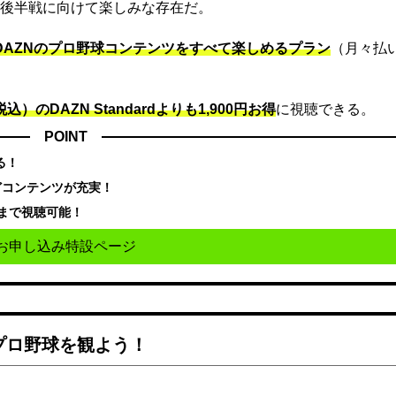
後半戦に向けて楽しみな存在だ。
でDAZNのプロ野球コンテンツをすべて楽しめるプラン
（月々払
込）のDAZN Standard​よりも1,900円お得
に視聴できる。
POINT
る！
どコンテンツが充実！
まで視聴可能！
お申し込み特設ページ
でプロ野球を観よう！