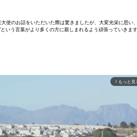
老大使のお話をいただいた際は驚きましたが、大変光栄に思い
”という言葉がより多くの方に親しまれるよう頑張っていきま
もっと見
arrow_forward_ios