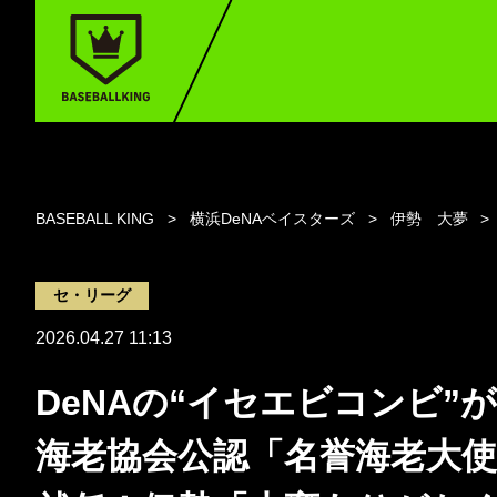
BASEBALL KING
横浜DeNAベイスターズ
伊勢 大夢
セ・リーグ
2026.04.27 11:13
DeNAの“イセエビコンビ”
海老協会公認「名誉海老大