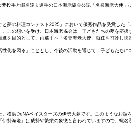
勢大夢投手と蝦名達夫選手の日本海老協会公認「名誉海老大使」
と夢の料理コンテスト2025」において優秀作品を受賞した「
た。この想いを受け、日本海老協会は、子どもたちの夢を応援
推進を目的として、両選手へ「名誉海老大使」就任を打診し快
性化を図る」こととし、今後の活動を通じて、子どもたちに
、横浜DeNAベイスターズの伊勢大夢です。このようなお話
『伊勢海老』は威勢や繁栄の象徴と言われていますので、蝦名
」