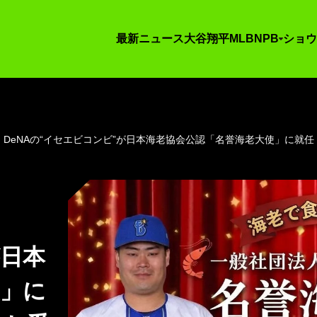
最新ニュース
大谷翔平
MLB
NPB
ショウ
DeNAの“イセエビコンビ”が日本海老協会公認「名誉海老大使」に就
が日本
使」に