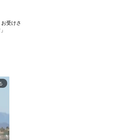
、お受けさ
す」
る