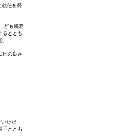
に就任を発
こども海老
するととも
諾。
エビの良さ
をいただ
選手ととも