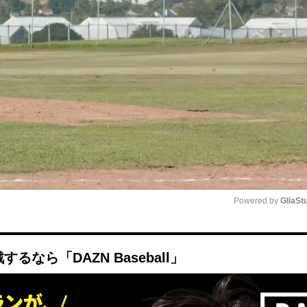
Powered by 
GliaSt
Mute
なら「DAZN Baseball」