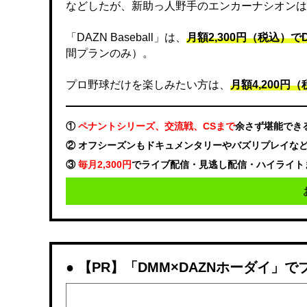
などしたが、新助っ人野手のエンカーナシオンは
「DAZN Baseball」は、
月額2,300円（税込）
間プランのみ）。
プロ野球だけを楽しみたい方は、
月額4,200円（税
①
ペナントシリーズ、交流戦、CSまで
余さず堪能でき
② オフシーズンもドキュメンタリーやバズリプレイな
③
毎月2,300円
でライブ配信・見逃し配信・ハイライト
【PR】「DMM×DAZNホーダイ」