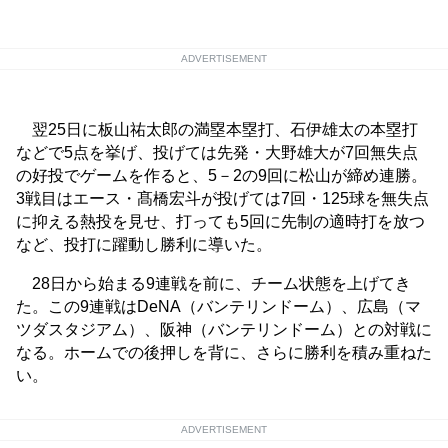
ADVERTISEMENT
翌25日に板山祐太郎の満塁本塁打、石伊雄太の本塁打
などで5点を挙げ、投げては先発・大野雄大が7回無失点
の好投でゲームを作ると、5－2の9回に松山が締め連勝。
3戦目はエース・髙橋宏斗が投げては7回・125球を無失点
に抑える熱投を見せ、打っても5回に先制の適時打を放つ
など、投打に躍動し勝利に導いた。
28日から始まる9連戦を前に、チーム状態を上げてき
た。この9連戦はDeNA（バンテリンドーム）、広島（マ
ツダスタジアム）、阪神（バンテリンドーム）との対戦に
なる。ホームでの後押しを背に、さらに勝利を積み重ねた
い。
ADVERTISEMENT