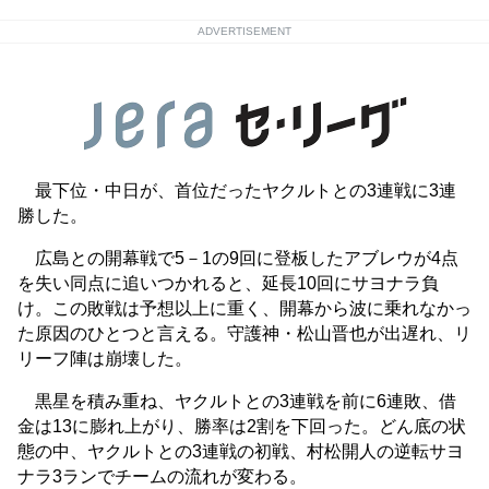
ADVERTISEMENT
最下位・中日が、首位だったヤクルトとの3連戦に3連
勝した。
広島との開幕戦で5－1の9回に登板したアブレウが4点
を失い同点に追いつかれると、延長10回にサヨナラ負
け。この敗戦は予想以上に重く、開幕から波に乗れなかっ
た原因のひとつと言える。守護神・松山晋也が出遅れ、リ
リーフ陣は崩壊した。
黒星を積み重ね、ヤクルトとの3連戦を前に6連敗、借
金は13に膨れ上がり、勝率は2割を下回った。どん底の状
態の中、ヤクルトとの3連戦の初戦、村松開人の逆転サヨ
ナラ3ランでチームの流れが変わる。