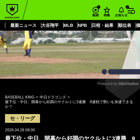
もっと見る
arrow_forward_ios
お知らせ
動画
特集
最新ニュース
大谷翔平
MLB
NPB
日程・結果
順位表
Powered by 
GliaStudios
Mute
BASEBALL KING
中日ドラゴンズ
最下位・中日、開幕から好調のヤクルトに3連勝 9連戦で勢いを加速できる
か？
セ・リーグ
2026.04.28 08:00
最下位・中日、開幕から好調のヤクルトに3連勝 9