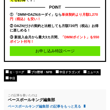
POINT
① 「DMM×DAZNホーダイ」なら
単体契約より月額1,270
円（税込）も安い！
② DAZNだけの契約と比較しても月額720円（税込）お得
に楽しめる！
③ 新規入会月から最大3カ月間、
「DMMポイント」を550
ポイント付与！
お申し込み特設ページ
セ・リーグ
プロ野球・NPB
中日ドラゴンズ
ニュース
中日
この記事を書いたのは
ベースボールキング編集部
ベースボールキング編集部 の記事をもっと見る