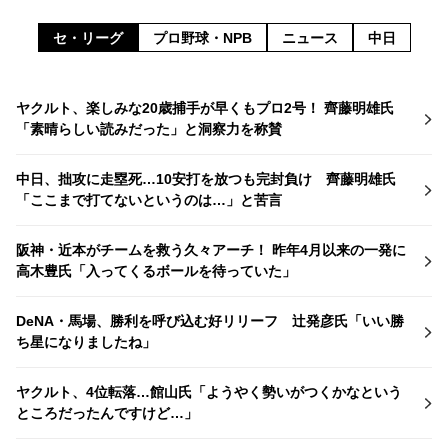
セ・リーグ
プロ野球・NPB
ニュース
中日
ヤクルト、楽しみな20歳捕手が早くもプロ2号！ 齊藤明雄氏
「素晴らしい読みだった」と洞察力を称賛
中日、拙攻に走塁死…10安打を放つも完封負け 齊藤明雄氏
「ここまで打てないというのは…」と苦言
阪神・近本がチームを救う久々アーチ！ 昨年4月以来の一発に
高木豊氏「入ってくるボールを待っていた」
DeNA・馬場、勝利を呼び込む好リリーフ 辻発彦氏「いい勝
ち星になりましたね」
ヤクルト、4位転落…館山氏「ようやく勢いがつくかなという
ところだったんですけど…」