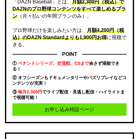
「DAZN Baseball」とは、
月額2,300円（税込）で
DAZNのプロ野球コンテンツをすべて楽しめるプラ
ン
（月々払いの年間プランのみ）。
プロ野球だけを楽しみたい方は、
月額4,200円（税
込）のDAZN Standard​よりも1,900円お得
に視聴で
きる。
POINT
①
ペナントシリーズ、交流戦、CSまで
余さず堪能でき
る！
② オフシーズンもドキュメンタリーやバズリプレイなどコ
ンテンツが充実！
③
毎月2,300円
でライブ配信・見逃し配信・ハイライトま
で視聴可能！
お申し込み特設ページ