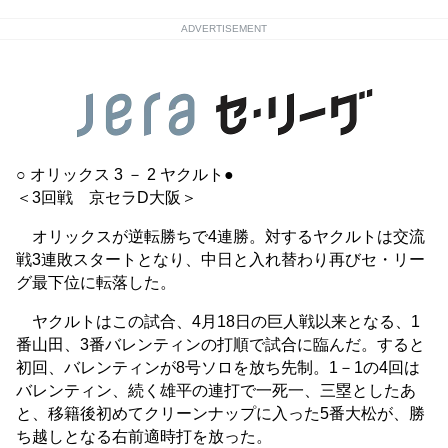
ADVERTISEMENT
○ オリックス 3 － 2 ヤクルト●
＜3回戦 京セラD大阪＞
オリックスが逆転勝ちで4連勝。対するヤクルトは交流
戦3連敗スタートとなり、中日と入れ替わり再びセ・リー
グ最下位に転落した。
ヤクルトはこの試合、4月18日の巨人戦以来となる、1
番山田、3番バレンティンの打順で試合に臨んだ。すると
初回、バレンティンが8号ソロを放ち先制。1－1の4回は
バレンティン、続く雄平の連打で一死一、三塁としたあ
と、移籍後初めてクリーンナップに入った5番大松が、勝
ち越しとなる右前適時打を放った。