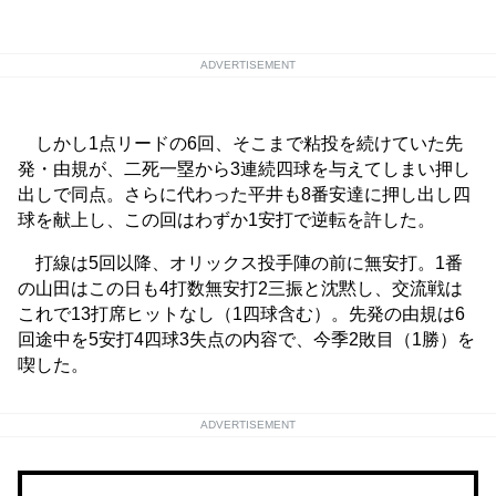
ADVERTISEMENT
しかし1点リードの6回、そこまで粘投を続けていた先
発・由規が、二死一塁から3連続四球を与えてしまい押し
出しで同点。さらに代わった平井も8番安達に押し出し四
球を献上し、この回はわずか1安打で逆転を許した。
打線は5回以降、オリックス投手陣の前に無安打。1番
の山田はこの日も4打数無安打2三振と沈黙し、交流戦は
これで13打席ヒットなし（1四球含む）。先発の由規は6
回途中を5安打4四球3失点の内容で、今季2敗目（1勝）を
喫した。
ADVERTISEMENT