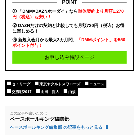
POINT
① 「DMM×DAZNホーダイ」なら
単体契約より月額1,270
円（税込）も安い！
② DAZNだけの契約と比較しても月額720円（税込）お得
に楽しめる！
③ 新規入会月から最大3カ月間、
「DMMポイント」を550
ポイント付与！
お申し込み特設ページ
セ・リーグ
東京ヤクルトスワローズ
ニュース
交流戦2017
山田 哲人
由規
この記事を書いたのは
ベースボールキング編集部
ベースボールキング編集部 の記事をもっと見る