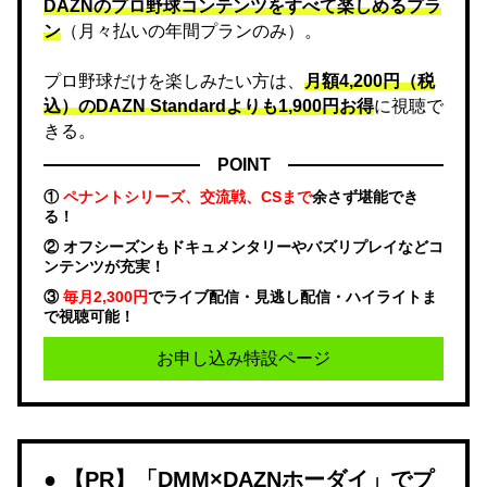
DAZNのプロ野球コンテンツをすべて楽しめるプラ
ン
（月々払いの年間プランのみ）。
プロ野球だけを楽しみたい方は、
月額4,200円（税
込）のDAZN Standard​よりも1,900円お得
に視聴で
きる。
POINT
①
ペナントシリーズ、交流戦、CSまで
余さず堪能でき
る！
② オフシーズンもドキュメンタリーやバズリプレイなどコ
ンテンツが充実！
③
毎月2,300円
でライブ配信・見逃し配信・ハイライトま
で視聴可能！
お申し込み特設ページ
【PR】「DMM×DAZNホーダイ」でプ