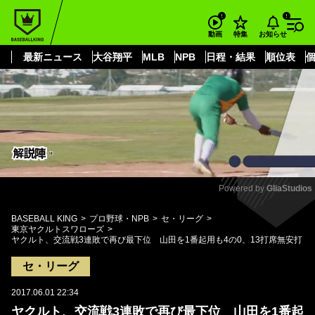
もっと見る
arrow_forward_ios
お知らせ
動画
特集
最新ニュース
大谷翔平
MLB
NPB
日程・結果
順位表
Powered by 
GliaStudios
Mute
BASEBALL KING
プロ野球・NPB
セ・リーグ
東京ヤクルトスワローズ
ヤクルト、交流戦3連敗で再び最下位 山田を1番起用も4の0、13打席無安打
セ・リーグ
2017.06.01 22:34
ヤクルト、交流戦3連敗で再び最下位 山田を1番起