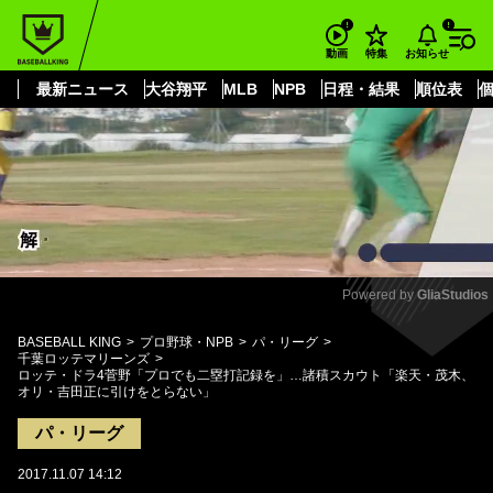
もっと見る
arrow_forward_ios
お知らせ
動画
特集
最新ニュース
大谷翔平
MLB
NPB
日程・結果
順位表
Powered by 
GliaStudios
Mute
BASEBALL KING
プロ野球・NPB
パ・リーグ
千葉ロッテマリーンズ
ロッテ・ドラ4菅野「プロでも二塁打記録を」…諸積スカウト「楽天・茂木、
オリ・吉田正に引けをとらない」
パ・リーグ
2017.11.07 14:12