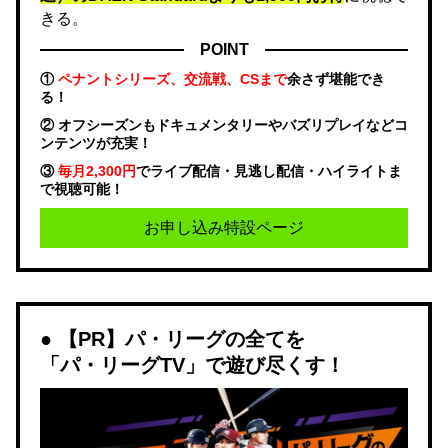
きる。
POINT
①
ペナントシリーズ、交流戦、CSまで
余さず堪能でき
る！
② オフシーズンもドキュメンタリーやバズリプレイなどコ
ンテンツが充実！
③
毎月2,300円
でライブ配信・見逃し配信・ハイライトま
で視聴可能！
お申し込み特設ページ
【PR】パ・リーグの全てを
「パ・リーグTV」で遊び尽くす！