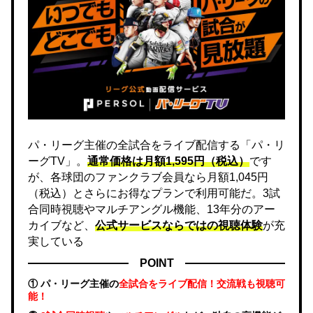
パ・リーグ主催の全試合をライブ配信する「パ・リ
ーグTV」。
通常価格は月額1,595円（税込）
です
が、各球団のファンクラブ会員なら月額1,045円
（税込）とさらにお得なプランで利用可能だ。3試
合同時視聴やマルチアングル機能、13年分のアー
カイブなど、
公式サービスならではの視聴体験
が充
実している
POINT
① パ・リーグ主催の
全試合をライブ配信！交流戦も視聴可
能！