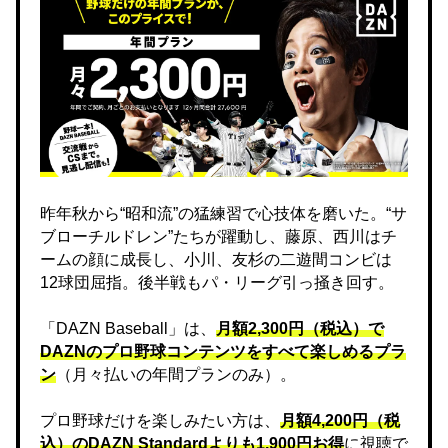
昨年秋から“昭和流”の猛練習で心技体を磨いた。“サ
ブローチルドレン”たちが躍動し、藤原、西川はチ
ームの顔に成長し、小川、友杉の二遊間コンビは
12球団屈指。後半戦もパ・リーグ引っ掻き回す。
「DAZN Baseball」は、
月額2,300円（税込）で
DAZNのプロ野球コンテンツをすべて楽しめるプラ
ン
（月々払いの年間プランのみ）。
プロ野球だけを楽しみたい方は、
月額4,200円（税
込）のDAZN Standard​よりも1,900円お得
に視聴で