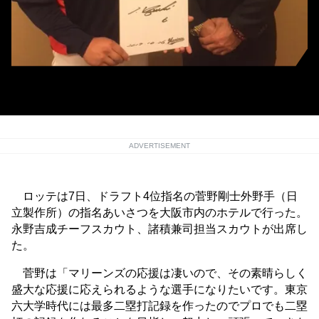
菅野選手と諸積兼司担当スカウト [提供＝千葉ロッテマリーンズ]
ADVERTISEMENT
ロッテは7日、ドラフト4位指名の菅野剛士外野手（日
立製作所）の指名あいさつを大阪市内のホテルで行った。
永野吉成チーフスカウト、諸積兼司担当スカウトが出席し
た。
菅野は「マリーンズの応援は凄いので、その素晴らしく
盛大な応援に応えられるような選手になりたいです。東京
六大学時代には最多二塁打記録を作ったのでプロでも二塁