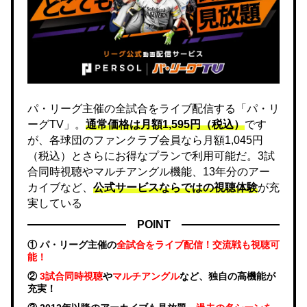
パ・リーグ主催の全試合をライブ配信する「パ・リ
ーグTV」。
通常価格は月額1,595円（税込）
です
が、各球団のファンクラブ会員なら月額1,045円
（税込）とさらにお得なプランで利用可能だ。3試
合同時視聴やマルチアングル機能、13年分のアー
カイブなど、
公式サービスならではの視聴体験
が充
実している
POINT
① パ・リーグ主催の
全試合をライブ配信！交流戦も視聴可
能！
②
3試合同時視聴
や
マルチアングル
など、独自の高機能が
充実！