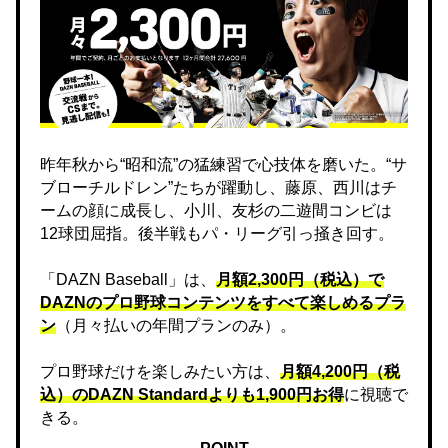
昨年秋から“昭和流”の猛練習で心技体を磨いた。“サ
ブローチルドレン”たちが躍動し、藤原、西川はチ
ームの顔に成長し、小川、友杉の二遊間コンビは
12球団屈指。後半戦もパ・リーグ引っ掻き回す。
「DAZN Baseball」は、
月額2,300円（税込）で
DAZNのプロ野球コンテンツをすべて楽しめるプラ
ン
（月々払いの年間プランのみ）。
プロ野球だけを楽しみたい方は、
月額4,200円（税
込）のDAZN Standard​よりも1,900円お得
に視聴で
きる。