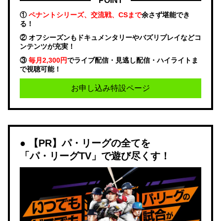
POINT
①
ペナントシリーズ、交流戦、CSまで
余さず堪能でき
る！
② オフシーズンもドキュメンタリーやバズリプレイなどコ
ンテンツが充実！
③
毎月2,300円
でライブ配信・見逃し配信・ハイライトま
で視聴可能！
お申し込み特設ページ
【PR】パ・リーグの全てを
「パ・リーグTV」で遊び尽くす！