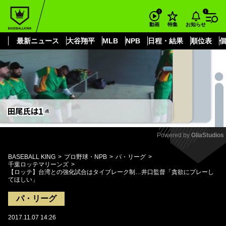
もっと見る
arrow_forward_ios
お知らせ
動画
特集
最新ニュース
大谷翔平
MLB
NPB
日程・結果
順位表
Powered by 
GliaStudios
Mute
BASEBALL KING
プロ野球・NPB
パ・リーグ
千葉ロッテマリーンズ
【ロッテ】台湾との強化試合はタイブレーク制…井口監督「貪欲にプレーし
てほしい」
パ・リーグ
2017.11.07 14:26