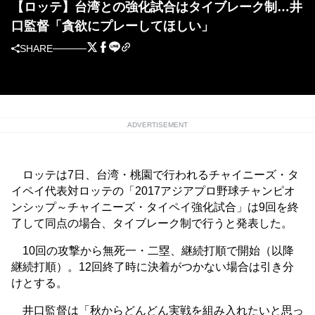
【ロッテ】台湾との強化試合はタイブレーク制…井
口監督「貪欲にプレーしてほしい」
SHARE
ADVERTISEMENT
ロッテは7日、台湾・桃園で行われるチャイニーズ・タ
イペイ代表対ロッテの「2017アジアプロ野球チャンピオ
ンシップ～チャイニーズ・タイペイ強化試合」は9回を終
了して同点の場合、タイブレーク制で行うと発表した。
10回の攻撃から無死一・二塁、継続打順で開始（以降
継続打順）。12回終了時に決着がつかない場合は引き分
けとする。
井口監督は「秋からどんどん実戦を組み入れたいと思っ