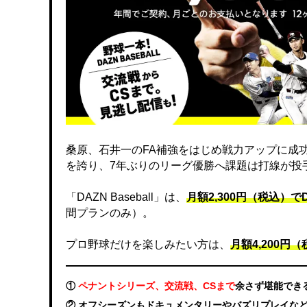
桑原、石井一のFA補強をはじめ戦力アップに成
を誇り、7年ぶりのリーグ優勝へ課題は打線が投
「DAZN Baseball」は、
月額2,300円（税込）
間プランのみ）。
プロ野球だけを楽しみたい方は、
月額4,200円（税
①
ペナントシリーズ、交流戦、CSまで
余さず堪能でき
② オフシーズンもドキュメンタリーやバズリプレイな