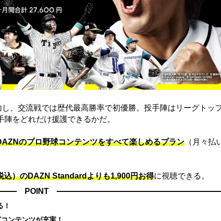
功し、交流戦では歴代最高勝率で初優勝。投手陣はリーグトッ
手陣をどれだけ援護できるかだ。
でDAZNのプロ野球コンテンツをすべて楽しめるプラン
（月々払
込）のDAZN Standard​よりも1,900円お得
に視聴できる。
POINT
る！
どコンテンツが充実！