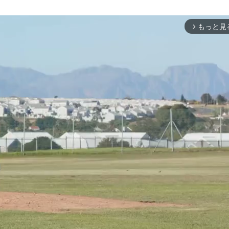
もっと見
arrow_forward_ios