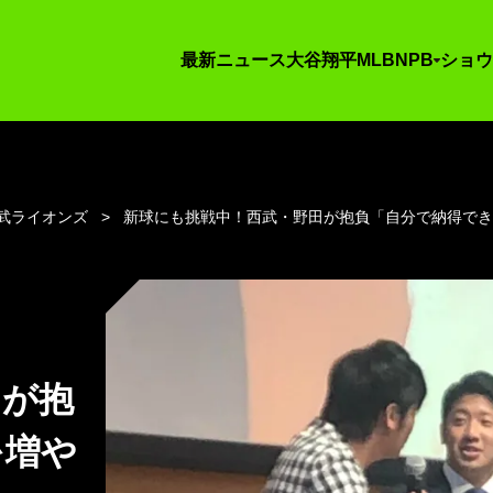
最新ニュース
大谷翔平
MLB
NPB
ショウ
武ライオンズ
新球にも挑戦中！西武・野田が抱負「自分で納得で
田が抱
を増や