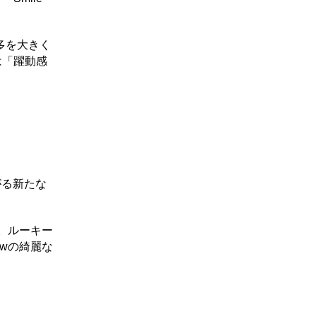
多を大きく
は「躍動感
がる新たな
。ルーキー
wの綺麗な