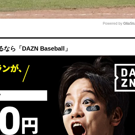
Powered by 
GliaSt
Mute
「DAZN Baseball」