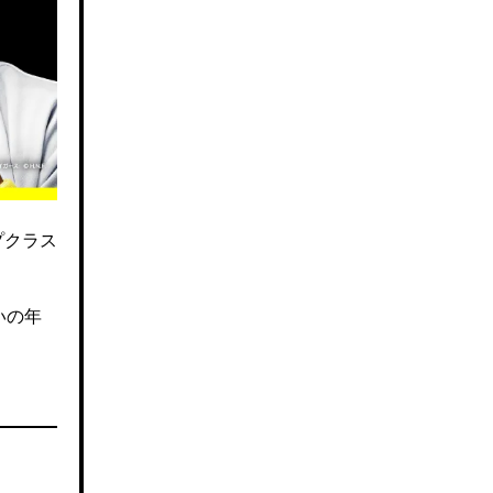
プクラス
いの年