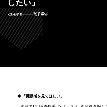
したい」
SHARE
◆ 「躍動感を見てほしい」
西武の野田昇吾投手（25）は1日、西武鉄道をはじ