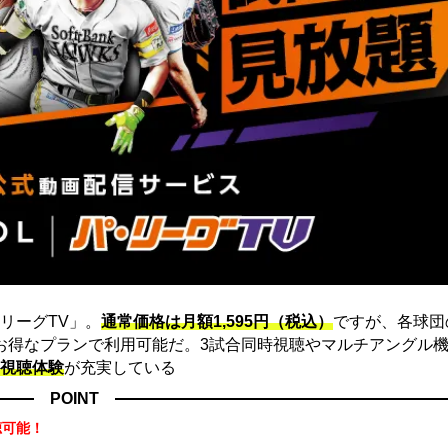
リーグTV」。
通常価格は月額1,595円（税込）
ですが、各球団
にお得なプランで利用可能だ。3試合同時視聴やマルチアングル機
視聴体験
が充実している
POINT
聴可能！