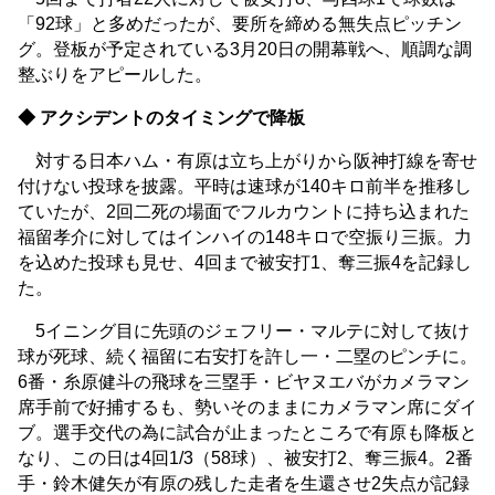
「92球」と多めだったが、要所を締める無失点ピッチン
グ。登板が予定されている3月20日の開幕戦へ、順調な調
整ぶりをアピールした。
◆ アクシデントのタイミングで降板
対する日本ハム・有原は立ち上がりから阪神打線を寄せ
付けない投球を披露。平時は速球が140キロ前半を推移し
ていたが、2回二死の場面でフルカウントに持ち込まれた
福留孝介に対してはインハイの148キロで空振り三振。力
を込めた投球も見せ、4回まで被安打1、奪三振4を記録し
た。
5イニング目に先頭のジェフリー・マルテに対して抜け
球が死球、続く福留に右安打を許し一・二塁のピンチに。
6番・糸原健斗の飛球を三塁手・ビヤヌエバがカメラマン
席手前で好捕するも、勢いそのままにカメラマン席にダイ
ブ。選手交代の為に試合が止まったところで有原も降板と
なり、この日は4回1/3（58球）、被安打2、奪三振4。2番
手・鈴木健矢が有原の残した走者を生還させ2失点が記録