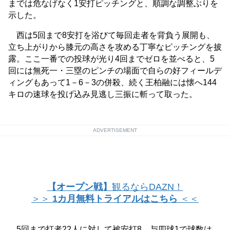
までは危なげなく1安打ピッチングと、順調な調整ぶりを
示した。
西は5回まで8安打を浴びて毎回走者を背負う展開も、
立ち上がりから膝元の高さを攻める丁寧なピッチングを披
露。ここ一番での投球が光り4回までゼロを並べると、5
回には無死一・三塁のピンチの場面で自らの好フィールデ
ィングもあって1－6－3の併殺、続く王柏融には懐へ144
キロの速球を投げ込み見逃し三振に斬って取った。
ADVERTISEMENT
【オープン戦】
観るならDAZN！
＞＞
1カ月無料トライアルはこちら
＜＜
5回まで打者22人に対して被安打8、与四球1で球数は