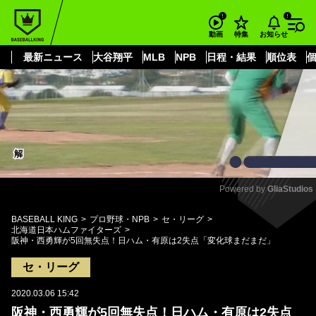
もっと見る
arrow_forward_ios
お知らせ
動画
特集
最新ニュース
大谷翔平
MLB
NPB
日程・結果
順位表
Powered by 
GliaStudios
Mute
BASEBALL KING
プロ野球・NPB
セ・リーグ
北海道日本ハムファイターズ
阪神・西勇輝が5回無失点！日ハム・有原は2失点「変化球まだまだ」
セ・リーグ
2020.03.06 15:42
阪神・西勇輝が5回無失点！日ハム・有原は2失点