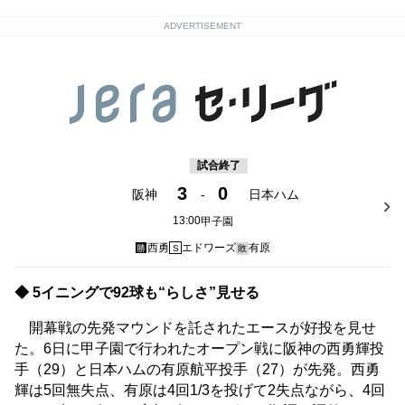
ADVERTISEMENT
試合終了
3
0
阪神
-
日本ハム
13:00
甲子園
西勇
エドワーズ
有原
勝
S
敗
◆ 5イニングで92球も“らしさ”見せる
開幕戦の先発マウンドを託されたエースが好投を見せ
た。6日に甲子園で行われたオープン戦に阪神の西勇輝投
手（29）と日本ハムの有原航平投手（27）が先発。西勇
輝は5回無失点、有原は4回1/3を投げて2失点ながら、4回