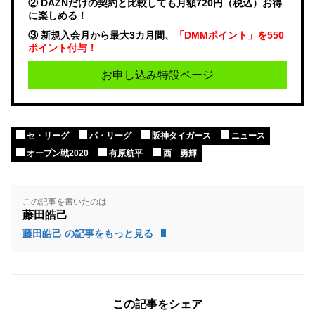
② DAZNだけの契約と比較しても月額720円（税込）お得
に楽しめる！
③ 新規入会月から最大3カ月間、
「DMMポイント」を550
ポイント付与！
お申し込み特設ページ
セ・リーグ
パ・リーグ
阪神タイガース
ニュース
オープン戦2020
有原航平
西 勇輝
この記事を書いたのは
藤田皓己
藤田皓己 の記事をもっと見る
この記事をシェア