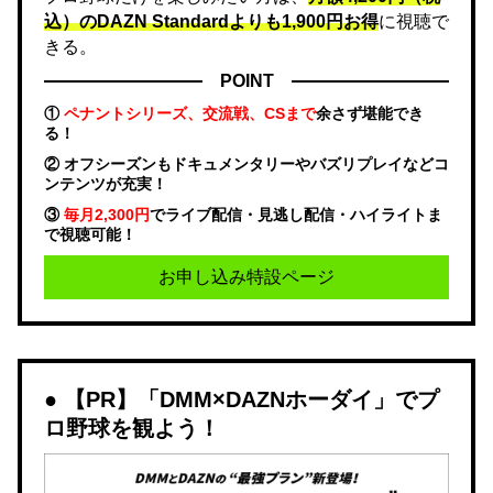
込）のDAZN Standard​よりも1,900円お得
に視聴で
きる。
POINT
①
ペナントシリーズ、交流戦、CSまで
余さず堪能でき
る！
② オフシーズンもドキュメンタリーやバズリプレイなどコ
ンテンツが充実！
③
毎月2,300円
でライブ配信・見逃し配信・ハイライトま
で視聴可能！
お申し込み特設ページ
【PR】「DMM×DAZNホーダイ」でプ
ロ野球を観よう！