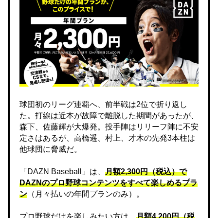
球団初のリーグ連覇へ、前半戦は2位で折り返し
た。打線は近本が故障で離脱した期間があったが、
森下、佐藤輝が大爆発。投手陣はリリーフ陣に不安
定さはあるが、高橋遥、村上、才木の先発3本柱は
他球団に脅威だ。
「DAZN Baseball」は、
月額2,300円（税込）で
DAZNのプロ野球コンテンツをすべて楽しめるプラ
ン
（月々払いの年間プランのみ）。
プロ野球だけを楽しみたい方は、
月額4,200円（税