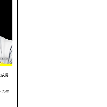
に成長
いの年