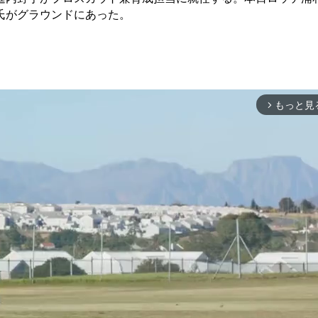
氏がグラウンドにあった。
もっと見
arrow_forward_ios