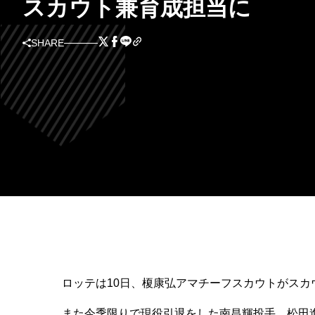
スカウト兼育成担当に
SHARE
ロッテは10日、榎康弘アマチーフスカウトがスカ
また今季限りで現役引退をした南昌輝投手、松田進