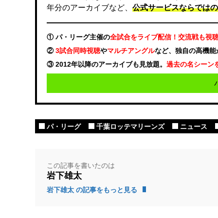
年分のアーカイブなど、
公式サービスならではの
① パ・リーグ主催の
全試合をライブ配信！交流戦も視
②
3試合同時視聴
や
マルチアングル
など、独自の高機能
③ 2012年以降のアーカイブも見放題。
過去の名シーン
パ・リーグ
千葉ロッテマリーンズ
ニュース
この記事を書いたのは
岩下雄太
岩下雄太 の記事をもっと見る