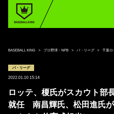
BASEBALL KING
プロ野球・NPB
パ・リーグ
千葉ロ
パ・リーグ
2022.01.10 15:14
ロッテ、榎氏がスカウト部
就任 南昌輝氏、松田進氏