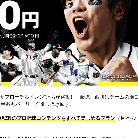
“サブローチルドレン”たちが躍動し、藤原、西川はチームの顔
後半戦もパ・リーグ引っ掻き回す。
でDAZNのプロ野球コンテンツをすべて楽しめるプラン
（月々払