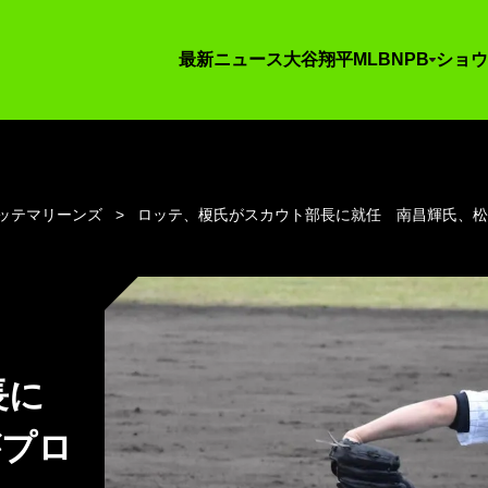
最新ニュース
大谷翔平
MLB
NPB
ショウ
ッテマリーンズ
ロッテ、榎氏がスカウト部長に就任 南昌輝氏、
長に
がプロ