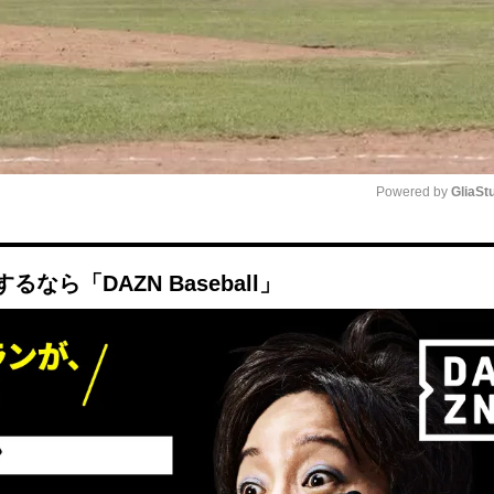
Powered by 
GliaSt
Mute
ら「DAZN Baseball」