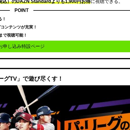
込）のDAZN Standard​よりも1,900円お得
に視聴できる。
POINT
る！
どコンテンツが充実！
まで視聴可能！
お申し込み特設ページ
ーグTV」で遊び尽くす！