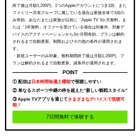
終了後は月額1,200円。1つのAppleアカウントにつき1回、また
ファミリー共有グループに属している場合は家族全体で1回の
み有効。あなたまたは家族が以前に「Apple TV 3か月無料」ま
たは「1年無料」オファーを受けている場合は対象外。対象デ
バイスのアクティベーションから3か月間有効。プランは解約
されるまで自動更新。制限およびその他の条件が適用されま
す。
・新規ユーザーのみ対象。無料期間終了後は月額1,200円。プ
ランは解約されるまで自動更新。諸条件が適用されます。
POINT
① 配信は
日本時間毎週土曜朝
で視聴しやすい
② 単なるスポーツ中継の枠を超えた“新しい観戦スタイル”
③ Apple TVアプリを通じて
さまざまなデバイスで視聴可
能！
7日間無料で体験する