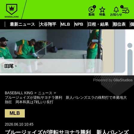
もっと見る
arrow_forward_ios
お知らせ
動画
特集
最新ニュース
大谷翔平
MLB
NPB
日程・結果
順位表
Powered by 
GliaStudios
Mute
BASEBALL KING
ニュース
ブルージェイズが逆転サヨナラ勝利 新人バレンズエラの殊勲打で本拠地大
熱狂 岡本和真は7戦ぶり長打
MLB
2026.06.10 10:45
ブルージェイズが逆転サヨナラ勝利 新人バレンズ