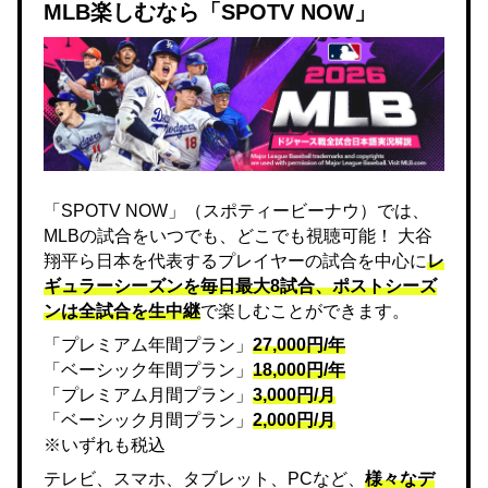
MLB楽しむなら「SPOTV NOW」
「SPOTV NOW」（スポティービーナウ）では、
MLBの試合をいつでも、どこでも視聴可能！ 大谷
翔平ら日本を代表するプレイヤーの試合を中心に
レ
ギュラーシーズンを毎日最大8試合、ポストシーズ
ンは全試合を生中継
で楽しむことができます。
「プレミアム年間プラン」
27,000円/年
「ベーシック年間プラン」
18,000円/年
「プレミアム月間プラン」
3,000円/月
「ベーシック月間プラン」
2,000円/月
※いずれも税込
テレビ、スマホ、タブレット、PCなど、
様々なデ