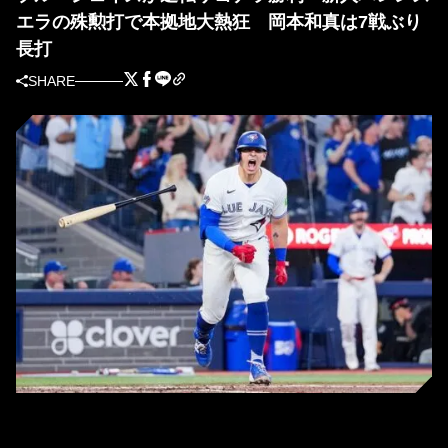
エラの殊勲打で本拠地大熱狂 岡本和真は7戦ぶり
長打
SHARE
決勝打を放ったブルージェイズのブランドン・バレンズエラ（写真＝Getty
Images）