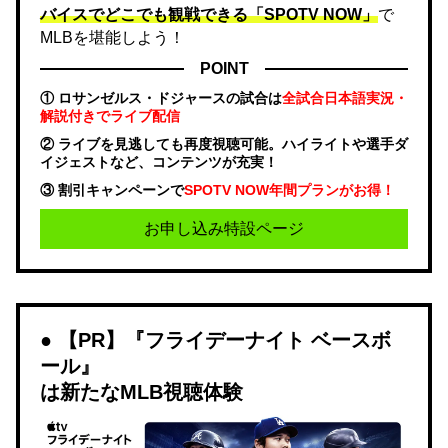
バイスでどこでも観戦できる「SPOTV NOW」
で
MLBを堪能しよう！
POINT
① ロサンゼルス・ドジャースの試合は
全試合日本語実況・
解説付きでライブ配信
② ライブを見逃しても再度視聴可能。ハイライトや選手ダ
イジェストなど、コンテンツが充実！
③ 割引キャンペーンで
SPOTV NOW年間プランがお得！
お申し込み特設ページ
【PR】『フライデーナイト ベースボ
ール』
は新たなMLB視聴体験