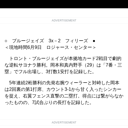
ADVERTISEMENT
○ ブルージェイズ 3x－2 フィリーズ ●
＜現地時間6月9日 ロジャース・センター＞
トロント・ブルージェイズが本拠地カード2戦目で劇的
な逆転サヨナラ勝利。岡本和真内野手（29）は「7番・三
塁」でフル出場し、3打数1安打を記録した。
5年連続2桁勝利の先発右腕ウィーラーと対峙した岡本
は2回裏の第1打席、カウント3-1から甘く入ったシンカー
を捉え、右翼フェンス直撃の二塁打。得点には繋がらなか
ったものの、7試合ぶりの長打を記録した。
ADVERTISEMENT