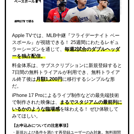
Apple TVでは、MLB中継『フライデーナイト ベー
スボール』が視聴できる！ 25週間にわたるレギュ
ラーシーズンを通じて、
毎週2試合のダブルヘッダ
ーを独占配信。
料金体系は、サブスクリプションに新規登録すると
7日間の無料トライアルが利用でき、無料トライア
ル終了後は
月額1,200円
に移行するシンプルな形
だ。
iPhone 17 Proによるライブ制作などの最先端技術
で制作された映像は、
まるでスタジアムの最前列に
いるかのような臨場感
を味わえる！ ぜひ体験して
みてほしい。
【お申込みについての注意事項】
・新規および条件を満たす再登録ユーザーのみ対象。無料期間