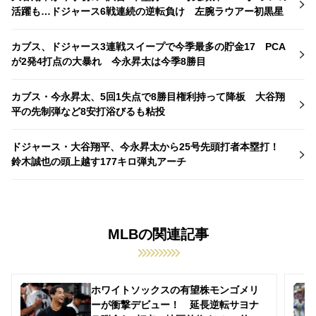
活躍も…ドジャース6戦連続の逆転負け 左腕ラウアー初黒星
カブス、ドジャース3連戦スイープで今季最多の貯金17 PCA
が2発4打点の大暴れ 今永昇太は今季8勝目
カブス・今永昇太、5回1失点で8勝目権利持って降板 大谷翔
平の先制弾など8安打浴びるも粘投
ドジャース・大谷翔平、今永昇太から25号先頭打者本塁打！
鈴木誠也の頭上越す177キロ弾丸アーチ
MLBの関連記事
ホワイトソックスの有望株モンゴメリ
ーが衝撃デビュー！ 延長逆転サヨナ