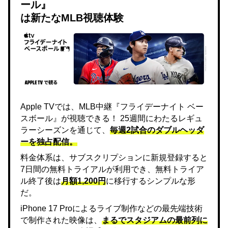
ール』
は新たなMLB視聴体験
Apple TVでは、MLB中継『フライデーナイト ベー
スボール』が視聴できる！ 25週間にわたるレギュ
ラーシーズンを通じて、
毎週2試合のダブルヘッダ
ーを独占配信。
料金体系は、サブスクリプションに新規登録すると
7日間の無料トライアルが利用でき、無料トライア
ル終了後は
月額1,200円
に移行するシンプルな形
だ。
iPhone 17 Proによるライブ制作などの最先端技術
で制作された映像は、
まるでスタジアムの最前列に