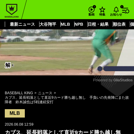
もっと見る
arrow_forward_ios
お知らせ
動画
特集
最新ニュース
大谷翔平
MLB
NPB
日程・結果
順位表
Powered by 
GliaStudios
Mute
BASEBALL KING
ニュース
カブス、延長戦落として直近9カード勝ち越し無し 手負いの先発陣にまた故
障者 鈴木誠也は5戦連続安打
MLB
2026.06.08 12:59
カブス、延長戦落として直近9カード勝ち越し無