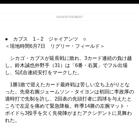
ADVERTISEMENT
● カブス 1－2 ジャイアンツ ○
＜現地時間6月7日 リグリー・フィールド＞
シカゴ・カブスが延長戦に敗れ、3カード連続の負け越
し。鈴木誠也外野手（31）は「6番・右翼」でフル出場
し、5試合連続安打をマークした。
1勝1敗で迎えたカード最終戦は苦しい立ち上がりとな
った。先発右腕ジェームソン・タイヨンは初回に李政厚の
適時打で先制を許し、2回表の先頭打者に四球を与えたと
ころで左足を痛めて緊急降板。昨季14勝の左腕マット・
ボイドら3投手を欠く先発陣がまたアクシデントに見舞わ
れた。