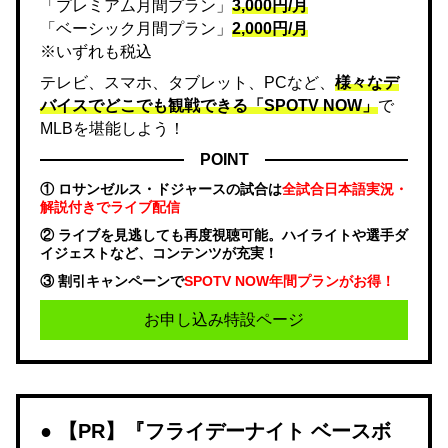
「プレミアム月間プラン」
3,000円/月
「ベーシック月間プラン」
2,000円/月
※いずれも税込
テレビ、スマホ、タブレット、PCなど、
様々なデ
バイスでどこでも観戦できる「SPOTV NOW」
で
MLBを堪能しよう！
POINT
① ロサンゼルス・ドジャースの試合は
全試合日本語実況・
解説付きでライブ配信
② ライブを見逃しても再度視聴可能。ハイライトや選手ダ
イジェストなど、コンテンツが充実！
③ 割引キャンペーンで
SPOTV NOW年間プランがお得！
お申し込み特設ページ
【PR】『フライデーナイト ベースボ