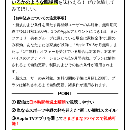
いるかのような臨場感
を味わえる！ ぜひ体験して
みてほしい。
【お申込みについての注意事項】
・新規および条件を満たす再登録ユーザーのみ対象。無料期間
終了後は月額1,200円。1つのAppleアカウントにつき1回、また
ファミリー共有グループに属している場合は家族全体で1回の
み有効。あなたまたは家族が以前に「Apple TV 3か月無料」ま
たは「1年無料」オファーを受けている場合は対象外。対象デ
バイスのアクティベーションから3か月間有効。プランは解約
されるまで自動更新。制限およびその他の条件が適用されま
す。
・新規ユーザーのみ対象。無料期間終了後は月額1,200円。プ
ランは解約されるまで自動更新。諸条件が適用されます。
POINT
① 配信は
日本時間毎週土曜朝
で視聴しやすい
② 単なるスポーツ中継の枠を超えた“新しい観戦スタイル”
③ Apple TVアプリを通じて
さまざまなデバイスで視聴可
能！