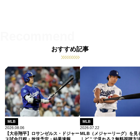
おすすめ記事
MLB
MLB
2026.08.06
2026.07.22
【大谷翔平】ロサンゼルス・ドジャー
MLB（メジャーリーグ）を見
ス試合日程・放送予定・結果速報
｜どこで見れる？無料視聴方