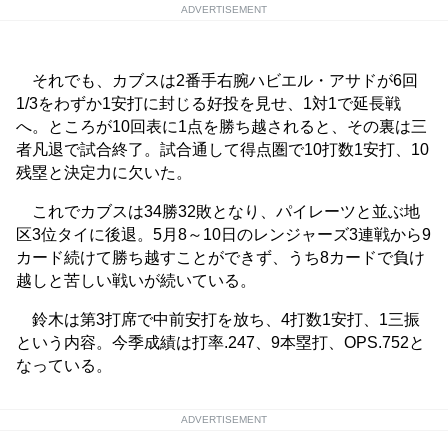
ADVERTISEMENT
それでも、カブスは2番手右腕ハビエル・アサドが6回
1/3をわずか1安打に封じる好投を見せ、1対1で延長戦
へ。ところが10回表に1点を勝ち越されると、その裏は三
者凡退で試合終了。試合通して得点圏で10打数1安打、10
残塁と決定力に欠いた。
これでカブスは34勝32敗となり、パイレーツと並ぶ地
区3位タイに後退。5月8～10日のレンジャーズ3連戦から9
カード続けて勝ち越すことができず、うち8カードで負け
越しと苦しい戦いが続いている。
鈴木は第3打席で中前安打を放ち、4打数1安打、1三振
という内容。今季成績は打率.247、9本塁打、OPS.752と
なっている。
ADVERTISEMENT