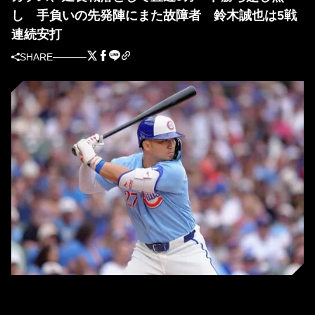
し 手負いの先発陣にまた故障者 鈴木誠也は5戦
連続安打
SHARE
カブス・鈴木誠也（写真＝Getty Images）