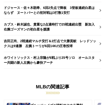
ドジャース・佐々木朗希、6回2失点で降板 3登板連続白星は
ならず ヌートバーとの初対戦は3打数1安打
カブス・鈴木誠也、貴重な2点適時打で25戦連続出塁 新加入
右腕ゴーズマンの初白星を援護
吉田正尚、2戦連続マルチ安打＆2打点で大勝貢献 レッドソッ
クスは9連勝 左腕トーリが6回14Kの圧巻投球
ホワイトソックス・村上宗隆が6戦ぶり25号ソロ オールスタ
ー共闘の新人左腕から豪快アーチ
MLBの関連記事