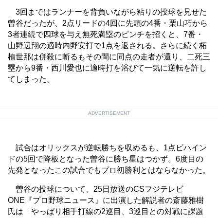
3回まではランナーを背負いながら粘りの投球を見せた
曽谷だったが、2点リードの4回に先頭の4番・栗山巧から
3者連続で四球を与え無死満塁のピンチを招くと、7番・
山野辺翔の適時内野安打で1点を返される。さらに続く柘
植世那は併殺に斬るもその間に同点の走者が還り、二死三
塁から9番・西川愛也に適時打を浴びて一気に逆転を許し
てしまった。
ADVERTISEMENT
試合はオリックスが逆転勝ちを収めるも、1点ビハイン
ドの5回で降板となった曽谷に勝ち星はつかず。6度目の
先発となったこの試合でもプロ初勝利とはならなかった。
曽谷の投球について、25日放送のCSフジテレビ
ONE『プロ野球ニュース』に出演した解説者の斎藤雅樹
氏は「やっぱり相手打線の2巡目、3巡目との対戦に課題