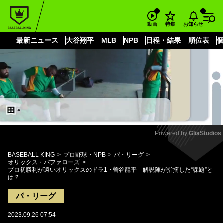
もっと見る
arrow_forward_ios
お知らせ
動画
特集
最新ニュース
大谷翔平
MLB
NPB
日程・結果
順位表
Powered by 
GliaStudios
Mute
BASEBALL KING
プロ野球・NPB
パ・リーグ
オリックス・バファローズ
プロ初勝利が遠いオリックスのドラ1・曽谷龍平 解説陣が指摘した“課題”と
は？
パ・リーグ
2023.09.26 07:54