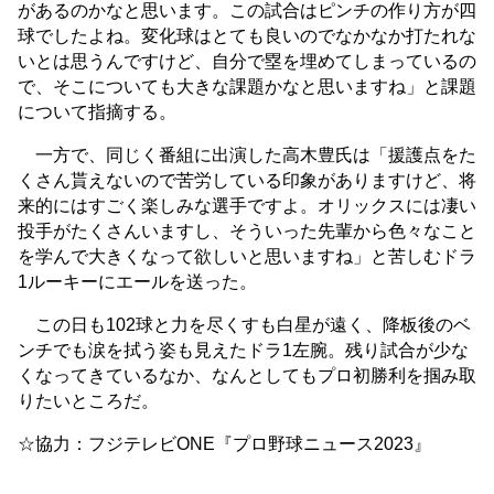
があるのかなと思います。この試合はピンチの作り方が四
球でしたよね。変化球はとても良いのでなかなか打たれな
いとは思うんですけど、自分で塁を埋めてしまっているの
で、そこについても大きな課題かなと思いますね」と課題
について指摘する。
一方で、同じく番組に出演した高木豊氏は「援護点をた
くさん貰えないので苦労している印象がありますけど、将
来的にはすごく楽しみな選手ですよ。オリックスには凄い
投手がたくさんいますし、そういった先輩から色々なこと
を学んで大きくなって欲しいと思いますね」と苦しむドラ
1ルーキーにエールを送った。
この日も102球と力を尽くすも白星が遠く、降板後のベ
ンチでも涙を拭う姿も見えたドラ1左腕。残り試合が少な
くなってきているなか、なんとしてもプロ初勝利を掴み取
りたいところだ。
☆協力：フジテレビONE『プロ野球ニュース2023』