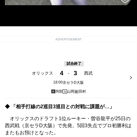
曽谷龍平 [写真＝北野正樹]
ADVERTISEMENT
試合終了
4
3
オリックス
-
西武
18:00
京セラD大阪
阿部
山岡
田村
勝
S
敗
◆ 「相手打線の2巡目3巡目との対戦に課題が…」
オリックスのドラフト1位ルーキー・曽谷龍平が25日の
西武戦（京セラD大阪）で先発。5回3失点でプロ初勝利は
またもお預けとなった。