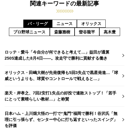
関連キーワードの最新記事
パ・リーグ
ニュース
オリックス
プロ野球ニュース
斎藤雅樹
曽谷龍平
高木豊
ロッテ・愛斗「今自分が何できると考えて…」益田が通算
250S達成した8月4日――。攻走守で勝利に貢献する働き
オリックス・田嶋大樹が先発復帰も5回3失点で黒星発進…「球
威というよりも、球質やコントロールで戦えると…」
楽天・岸孝之、7回2安打1失点の好投で連敗ストップ！「若手
にとって素晴らしい教材…」と称賛
日本ハム・上川畑大悟の一打で“鬼門”福岡で勝利！谷沢氏「無
理に引っ張らず、センター中心に打ち返すといったスイング」
を評価