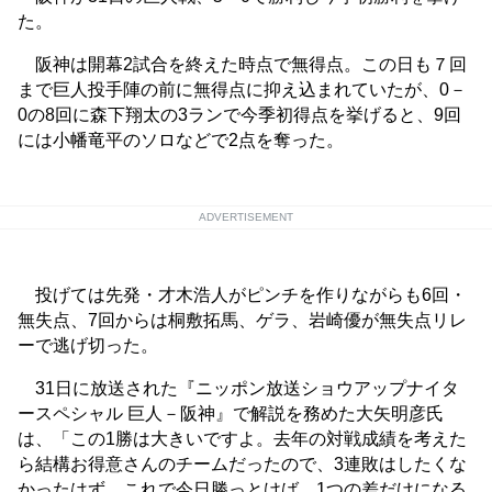
た。
阪神は開幕2試合を終えた時点で無得点。この日も７回
まで巨人投手陣の前に無得点に抑え込まれていたが、0－
0の8回に森下翔太の3ランで今季初得点を挙げると、9回
には小幡竜平のソロなどで2点を奪った。
ADVERTISEMENT
投げては先発・才木浩人がピンチを作りながらも6回・
無失点、7回からは桐敷拓馬、ゲラ、岩崎優が無失点リレ
ーで逃げ切った。
31日に放送された『ニッポン放送ショウアップナイタ
ースペシャル 巨人－阪神』で解説を務めた大矢明彦氏
は、「この1勝は大きいですよ。去年の対戦成績を考えた
ら結構お得意さんのチームだったので、3連敗はしたくな
かったはず。これで今日勝っとけば、1つの差だけになる