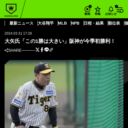
BASEBALL KING
阪神タイガース
大矢氏「この1勝は大きい」阪神が今季初勝利！
お知らせ
動画
特集
阪神タイガース
最新ニュース
大谷翔平
MLB
NPB
日程・結果
順位表
2024.03.31 17:26
大矢氏「この1勝は大きい」阪神が今季初勝利！
SHARE