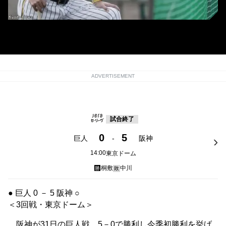
阪神・岡田監督
ADVERTISEMENT
試合終了
0
5
巨人
-
阪神
14:00
東京ドーム
桐敷
中川
勝
敗
● 巨人 0 － 5 阪神 ○
＜3回戦・東京ドーム＞
阪神が31日の巨人戦、5－0で勝利し今季初勝利を挙げ