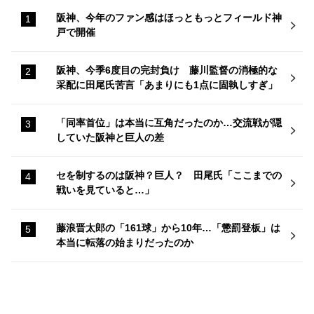
阪神、今年のファン感はほっともっとフィールド神
戸で開催
阪神、今季6度目の完封負け 藤川監督の消極的な
采配に田尾氏苦言「あまりにも1点に固執しすぎ」
「同率首位」は本当に互角だったのか…交流戦が隠
していた阪神と巨人の差
セを制するのは阪神？巨人？ 田尾氏「ここまでの
戦いを見ていると…」
藤浪晋太郎の「161球」から10年…「懲罰登板」は
本当に転落の始まりだったのか