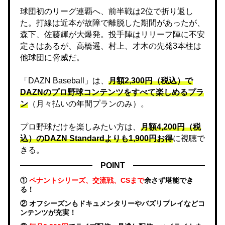
球団初のリーグ連覇へ、前半戦は2位で折り返し
た。打線は近本が故障で離脱した期間があったが、
森下、佐藤輝が大爆発。投手陣はリリーフ陣に不安
定さはあるが、高橋遥、村上、才木の先発3本柱は
他球団に脅威だ。
「DAZN Baseball」は、
月額2,300円（税込）で
DAZNのプロ野球コンテンツをすべて楽しめるプラ
ン
（月々払いの年間プランのみ）。
プロ野球だけを楽しみたい方は、
月額4,200円（税
込）のDAZN Standard​よりも1,900円お得
に視聴で
きる。
POINT
①
ペナントシリーズ、交流戦、CSまで
余さず堪能でき
る！
② オフシーズンもドキュメンタリーやバズリプレイなどコ
ンテンツが充実！