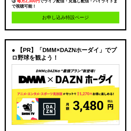
③
毎月2,300円
でライブ配信・見逃し配信・ハイライトま
で視聴可能！
お申し込み特設ページ
【PR】「DMM×DAZNホーダイ」でプ
ロ野球を観よう！