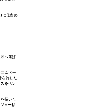
ロに仕留め
間席へ運ば
を二塁ベー
球を許した
ヘスをベン
チを招いた
メジャー移