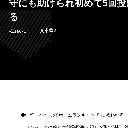
守にも助けられ初めて5回投
る
SHARE
◆
中堅・パヘスの“ホームランキャッチ”に救われる
ドジャースの佐々木朗希投手（23）が現地時間12