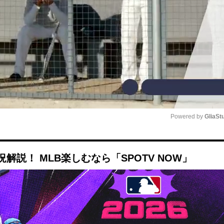
Powered by 
GliaSt
Mute
説！ MLB楽しむなら「SPOTV NOW」