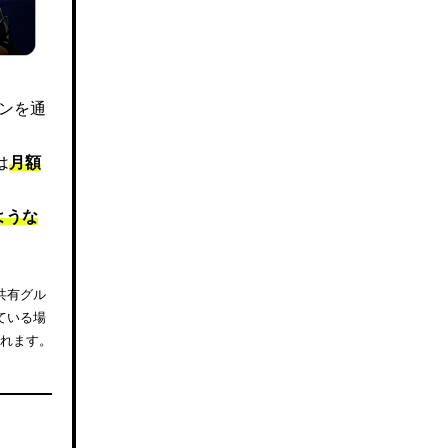
ズンを通
は
月額
ような
共有グル
ている場
されます。