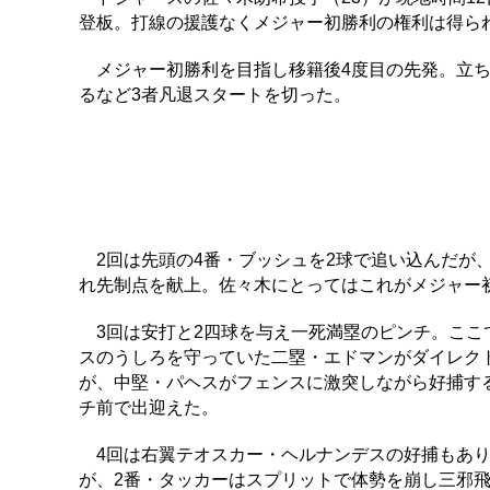
登板。打線の援護なくメジャー初勝利の権利は得られ
メジャー初勝利を目指し移籍後4度目の先発。立ち
るなど3者凡退スタートを切った。
2回は先頭の4番・ブッシュを2球で追い込んだが、
れ先制点を献上。佐々木にとってはこれがメジャー
3回は安打と2四球を与え一死満塁のピンチ。ここ
スのうしろを守っていた二塁・エドマンがダイレク
が、中堅・パヘスがフェンスに激突しながら好捕する
チ前で出迎えた。
4回は右翼テオスカー・ヘルナンデスの好捕もあり
が、2番・タッカーはスプリットで体勢を崩し三邪