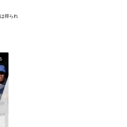
利は得られ
る