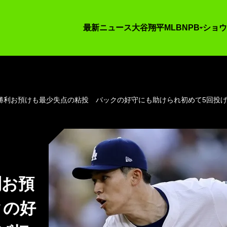
最新ニュース
大谷翔平
MLB
NPB
ショウ
勝利お預けも最少失点の粘投 バックの好守にも助けられ初めて5回投
利お預
クの好