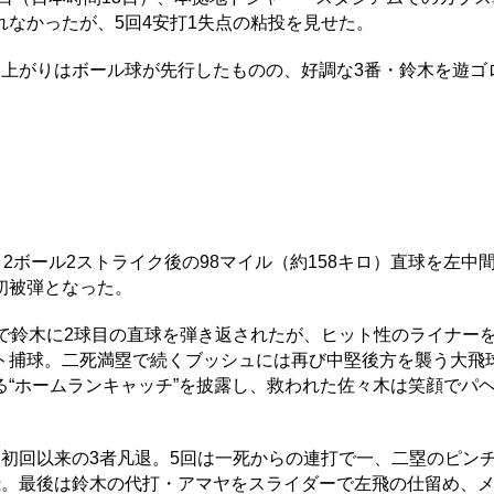
なかったが、5回4安打1失点の粘投を見せた。
上がりはボール球が先行したものの、好調な3番・鈴木を遊ゴ
2ボール2ストライク後の98マイル（約158キロ）直球を左中
初被弾となった。
で鈴木に2球目の直球を弾き返されたが、ヒット性のライナー
ト捕球。二死満塁で続くブッシュには再び中堅後方を襲う大飛
“ホームランキャッチ”を披露し、救われた佐々木は笑顔でパ
初回以来の3者凡退。5回は一死からの連打で一、二塁のピン
飛。最後は鈴木の代打・アマヤをスライダーで左飛の仕留め、