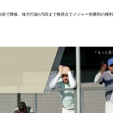
の内容で降板。味方打線が5回まで無得点でメジャー初勝利の権
もっと見
arrow_forward_ios