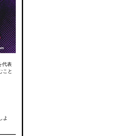
を代表
むこと
しよ