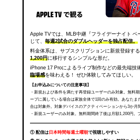
Apple TVでは、MLB中継『フライデーナイ
じて、
毎週2試合のダブルヘッダーを独占配信。
料金体系は、サブスクリプションに新規登録する
1,200円
に移行するシンプルな形だ。
iPhone 17 Proによるライブ制作などの最先
臨場感
を味わえる！ ぜひ体験してみてほしい。
【お申込みについての注意事項】
・新規および条件を満たす再登録ユーザーのみ対象。無料期間終
ープに属している場合は家族全体で1回のみ有効。あなたまたは
合は対象外。対象デバイスのアクティベーションから3か月
・新規ユーザーのみ対象。無料期間終了後は月額1,200円
① 配信は
日本時間毎週土曜朝
で視聴しやすい