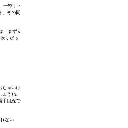
、一塁手・
き、その間
は「まず立
空振りだっ
出ちゃいけ
しょうね。
捕手目線で
忘れない