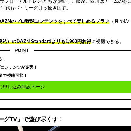
“サブローチルドレン”たちが躍動し、藤原、西川はチームの顔
後半戦もパ・リーグ引っ掻き回す。
でDAZNのプロ野球コンテンツをすべて楽しめるプラン
（月々払
込）のDAZN Standard​よりも1,900円お得
に視聴できる。
POINT
る！
どコンテンツが充実！
まで視聴可能！
お申し込み特設ページ
ーグTV」で遊び尽くす！