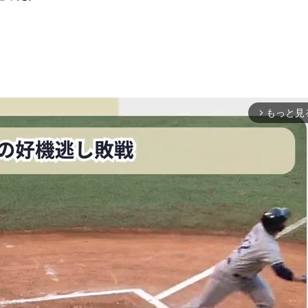
もっと見
arrow_forward_ios