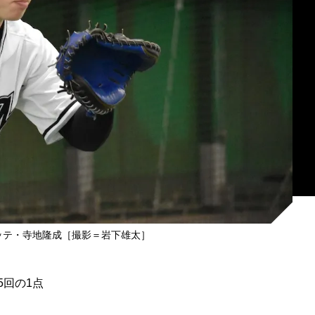
ッテ・寺地隆成［撮影＝岩下雄太］
回の1点