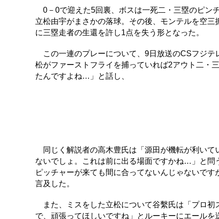
0－0で迎えた5回裏、ボスは一死二・三塁のピン
立松由宇がまさかの落球。その後、モンテルを空三
に三塁走者の生還を許し1点を失う形となった。
この一連のプレーについて、9日放送のCSフジテ
松がファーストフライを捕っていれば2アウト二・
たんですよね…」と話し、
同じく解説者の高木豊氏は「源田が機転が利いてい
ないでしょ。これは前に出る場面ですかね…」と問
ピッチャーが来ても間に合ってないんじゃないです
言及した。
また、ミスをした立松について谷繫氏は「プロ初ス
で、頑張ってほしいですね」とルーキーにエールを