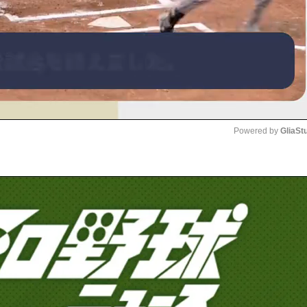
Powered by 
GliaSt
Mute