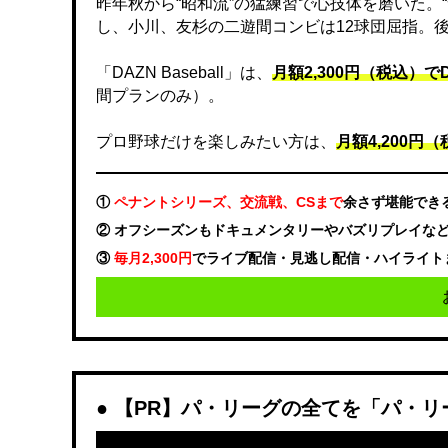
昨年秋から“昭和流”の猛練習で心技体を磨いた。
し、小川、友杉の二遊間コンビは12球団屈指。
「DAZN Baseball」は、
月額2,300円（税込）
間プランのみ）。
プロ野球だけを楽しみたい方は、
月額4,200円（税
①
ペナントシリーズ、交流戦、CSまで
余さず堪能でき
② オフシーズンもドキュメンタリーやバズリプレイな
③
毎月2,300円
でライブ配信・見逃し配信・ハイライト
【PR】パ・リーグの全てを「パ・リ