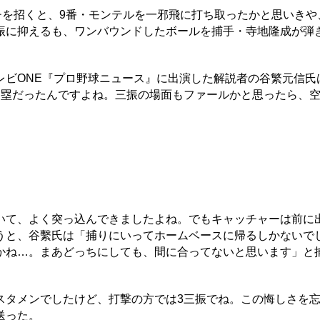
チを招くと、9番・モンテルを一邪飛に打ち取ったかと思いきや
振に抑えるも、ワンバウンドしたボールを捕手・寺地隆成が弾
レビONE『プロ野球ニュース』に出演した解説者の谷繁元信氏
三塁だったんですよね。三振の場面もファールかと思ったら、
て、よく突っ込んできましたよね。でもキャッチャーは前に
うと、谷繫氏は「捕りにいってホームベースに帰るしかないで
かね…。まあどっちにしても、間に合ってないと思います」と
タメンでしたけど、打撃の方では3三振でね。この悔しさを
送った。