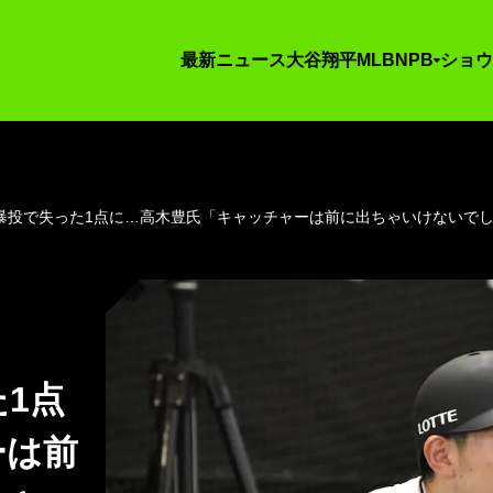
最新ニュース
大谷翔平
MLB
NPB
ショウ
暴投で失った1点に…高木豊氏「キャッチャーは前に出ちゃいけないで
1点
ーは前