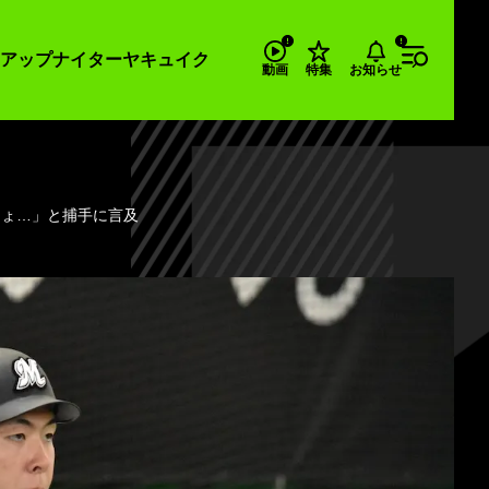
アップナイター
ヤキュイク
お知らせ
動画
特集
しょ…」と捕手に言及