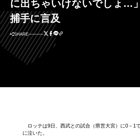
に出ちゃいけないでしょ…
捕手に言及
SHARE
ロッテは9日、西武との試合（県営大宮）に0－1で
に泣いた。