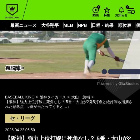
もっと見る
arrow_forward_ios
お知らせ
動画
特集
最新ニュース
大谷翔平
MLB
NPB
日程・結果
順位表
Powered by 
GliaStudios
Mute
BASEBALL KING
阪神タイガース
大山 悠輔
【阪神】強力上位打線に死角なし？ 5番・大山が2発5打点と絶好調も指摘さ
れた懸念点「5番が当たってくると…」
セ・リーグ
2026.04.23 06:50
【阪神】強力上位打線に死角なし？ 5番・大山が2