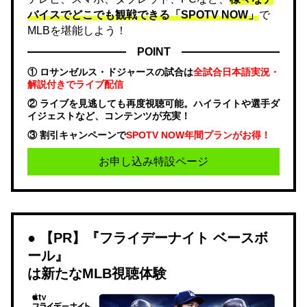
バイスでどこでも観戦できる「SPOTV NOW」
で
MLBを堪能しよう！
POINT
① ロサンゼルス・ドジャースの試合は
全試合日本語実況・
解説付きでライブ配信
② ライブを見逃しても再度視聴可能。ハイライトや選手ダ
イジェストなど、コンテンツが充実！
③ 割引キャンペーンで
SPOTV NOW年間プランがお得！
お申し込み特設ページ
【PR】『フライデーナイト ベースボ
ール』
は新たなMLB視聴体験