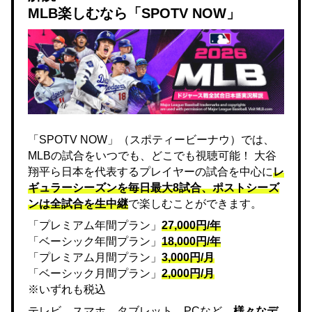
MLB楽しむなら「SPOTV NOW」
「SPOTV NOW」（スポティービーナウ）では、
MLBの試合をいつでも、どこでも視聴可能！ 大谷
翔平ら日本を代表するプレイヤーの試合を中心に
レ
ギュラーシーズンを毎日最大8試合、ポストシーズ
ンは全試合を生中継
で楽しむことができます。
「プレミアム年間プラン」
27,000円/年
「ベーシック年間プラン」
18,000円/年
「プレミアム月間プラン」
3,000円/月
「ベーシック月間プラン」
2,000円/月
※いずれも税込
テレビ、スマホ、タブレット、PCなど、
様々なデ