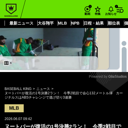
もっと見る
arrow_forward_ios
お知らせ
動画
特集
最新ニュース
大谷翔平
MLB
NPB
日程・結果
順位表
Powered by 
GliaStudios
Mute
BASEBALL KING
ニュース
ヌートバーが復活の1号決勝2ラン！ 今季2戦目で会心132メートル弾 カー
ジナルスはABSチャレンジで逃げ切り3連勝
MLB
2026.06.07 09:42
ヌートバーが復活の1号決勝2ラン！ 今季2戦目で