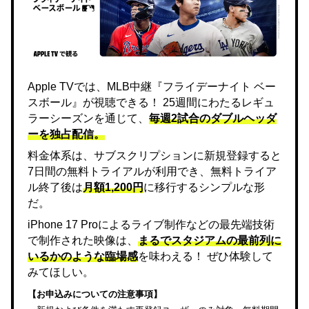
Apple TVでは、MLB中継『フライデーナイト ベー
スボール』が視聴できる！ 25週間にわたるレギュ
ラーシーズンを通じて、
毎週2試合のダブルヘッダ
ーを独占配信。
料金体系は、サブスクリプションに新規登録すると
7日間の無料トライアルが利用でき、無料トライア
ル終了後は
月額1,200円
に移行するシンプルな形
だ。
iPhone 17 Proによるライブ制作などの最先端技術
で制作された映像は、
まるでスタジアムの最前列に
いるかのような臨場感
を味わえる！ ぜひ体験して
みてほしい。
【お申込みについての注意事項】