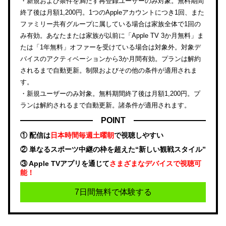
・新規および条件を満たす再登録ユーザーのみ対象。無料期間
終了後は月額1,200円。1つのAppleアカウントにつき1回、また
ファミリー共有グループに属している場合は家族全体で1回の
み有効。あなたまたは家族が以前に「Apple TV 3か月無料」ま
たは「1年無料」オファーを受けている場合は対象外。対象デ
バイスのアクティベーションから3か月間有効。プランは解約
されるまで自動更新。制限およびその他の条件が適用されま
す。
・新規ユーザーのみ対象。無料期間終了後は月額1,200円。プ
ランは解約されるまで自動更新。諸条件が適用されます。
POINT
① 配信は
日本時間毎週土曜朝
で視聴しやすい
② 単なるスポーツ中継の枠を超えた“新しい観戦スタイル”
③ Apple TVアプリを通じて
さまざまなデバイスで視聴可
能！
7日間無料で体験する