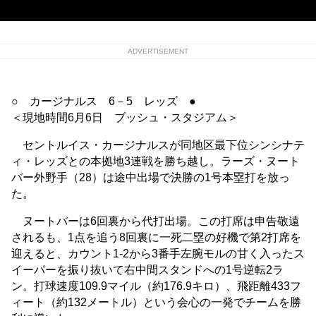
ADVERTISEMENT
○ カージナルス 6－5 レッズ ●
＜現地時間6月6日 ブッシュ・スタジアム＞
セントルイス・カージナルスが同地区最下位シンシナテ
ィ・レッズとの本拠地3連戦を勝ち越し。ラーズ・ヌート
バー外野手（28）は途中出場で決勝の1号本塁打を放っ
た。
ヌートバーは6回裏から代打出場。この打席は申告敬遠
されるも、1点を追う8回裏に一死二塁の好機で第2打席を
迎えると、カウント1-2から3番手左腕モルの甘く入ったス
イーパーを振り抜いて右中間スタンドへの1号逆転2ラ
ン。打球速度109.9マイル（約176.9キロ）、飛距離433フ
ィート（約132メートル）という会心の一発でチームを勝