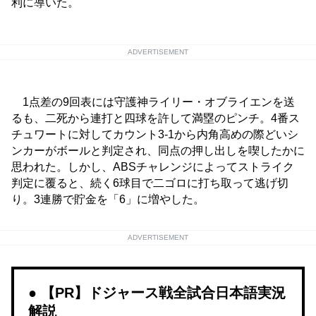
利に導いた。
ADVERTISEMENT
1点差の9回表には守護神ライリー・オブライエンを送
るも、二死から連打と四球を許して満塁のピンチ。4番ス
チュワートに対してカウント3-1から内角高めの際どいシ
ンカーがボールと判定され、同点の押し出しを喫したかに
思われた。しかし、ABSチャレンジによってストライク
判定に覆ると、続く6球目で二ゴロに打ち取って逃げ切
り。3連勝で貯金を「6」に増やした。
ADVERTISEMENT
【PR】ドジャース戦全試合日本語実況
解説