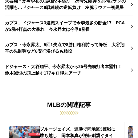
大谷翔平が今季初の1試合2本塁打 25号先頭弾＆26号2ランの
活躍も…ドジャース6戦連続の逆転負け 左腕ラウアー初黒星
カブス、ドジャース3連戦スイープで今季最多の貯金17 PCA
が2発4打点の大暴れ 今永昇太は今季8勝目
カブス・今永昇太、5回1失点で8勝目権利持って降板 大谷翔
平の先制弾など8安打浴びるも粘投
ドジャース・大谷翔平、今永昇太から25号先頭打者本塁打！
鈴木誠也の頭上越す177キロ弾丸アーチ
MLBの関連記事
ブルージェイズ、連勝で同地区3連戦に
勝ち越し 岡本和真が逆転劇繋ぐタイ