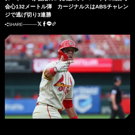
会心132メートル弾 カージナルスはABSチャレン
ジで逃げ切り3連勝
SHARE
1号本塁打を放ったカージナルスのラーズ・ヌートバー（写真＝Getty
Images）