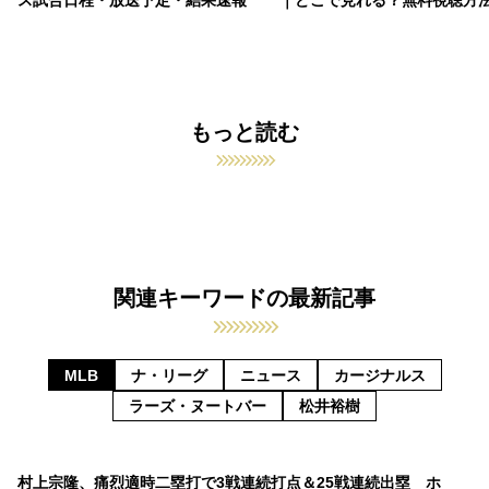
ス試合日程・放送予定・結果速報
｜どこで見れる？無料視聴方
もっと読む
関連キーワードの最新記事
MLB
ナ・リーグ
ニュース
カージナルス
ラーズ・ヌートバー
松井裕樹
村上宗隆、痛烈適時二塁打で3戦連続打点＆25戦連続出塁 ホ