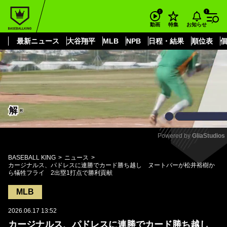
もっと見る
arrow_forward_ios
お知らせ
動画
特集
最新ニュース
大谷翔平
MLB
NPB
日程・結果
順位表
Powered by 
GliaStudios
Mute
BASEBALL KING
ニュース
カージナルス、パドレスに連勝でカード勝ち越し ヌートバーが松井裕樹か
ら犠牲フライ 2出塁1打点で勝利貢献
MLB
2026.06.17 13:52
カージナルス、パドレスに連勝でカード勝ち越し