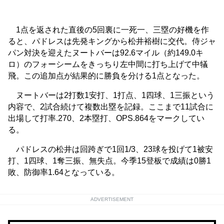
1点を返された直後の5回裏に一死一、三塁の好機を作
ると、パドレスは先発キングから松井裕樹に交代。侍ジャ
パン対決を迎えたヌートバーは92.6マイル（約149.0キ
ロ）のフォーシームをきっちり左中間に打ち上げて中犠
飛。この追加点が結果的に勝負を分ける1点となった。
ヌートバーは2打数1安打、1打点、1四球、1三振という
内容で、2試合続けて複数出塁を記録。ここまで11試合に
出場して打率.270、2本塁打、OPS.864をマークしてい
る。
パドレスの松井は回跨ぎで1回1/3、23球を投げて1被安
打、1四球、1奪三振、無失点。今季15登板で成績は0勝1
敗、防御率1.64となっている。
ADVERTISEMENT