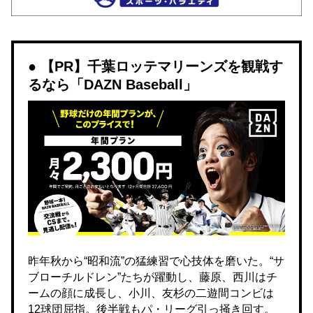
【PR】千葉ロッテマリーンズを観戦す
るなら「DAZN Baseball」
昨年秋から“昭和流”の猛練習で心技体を磨いた。“サ
ブローチルドレン”たちが躍動し、藤原、西川はチ
ームの顔に成長し、小川、友杉の二遊間コンビは
12球団屈指。後半戦もパ・リーグ引っ掻き回す。