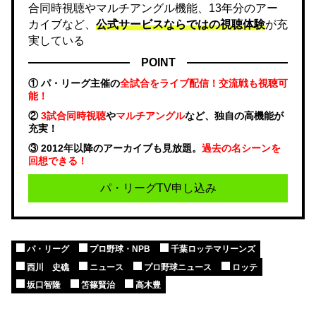
合同時視聴やマルチアングル機能、13年分のアー
カイブなど、
公式サービスならではの視聴体験
が充
実している
POINT
① パ・リーグ主催の
全試合をライブ配信！交流戦も視聴可
能！
②
3試合同時視聴
や
マルチアングル
など、独自の高機能が
充実！
③ 2012年以降のアーカイブも見放題。
過去の名シーンを
回想できる！
パ・リーグTV申し込み
パ・リーグ
プロ野球・NPB
千葉ロッテマリーンズ
西川 史礁
ニュース
プロ野球ニュース
ロッテ
坂口智隆
笘篠賢治
高木豊