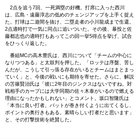
2点を追う7回、一死満塁の好機。打席に入った西川
は、広島・遠藤淳志の低めのチェンジアップを上手く捉え
た。打球は二遊間を抜け、二塁走者の小川龍成まで生還。
2点適時打で一気に同点に追いついた。その後、暴投と佐
藤都志也の適時打もあってこの回一挙5得点を挙げ、試合
をひっくり返した。
番組MCの高木豊氏は、西川について「チームの中心に
なりつつある」と太鼓判を押した。「ロッテは序盤、苦し
んだが、こうして引っ張る存在がいるとチームはまとまっ
ていく」と、今後の戦いにも期待を寄せた。さらに、解説
の笘篠賢治氏は「彼に2年目のジンクスはないですね。対
戦相手のカープには大学同期の佐々木泰がいるので燃える
理由になったかもしれない」とコメント。坂口智隆氏は
「本当に良い打者。バットが巻き付くように出てくるし、
ポイントの奥行きもある。素晴らしい打者だと思います」
と、その打撃技術を絶賛した。