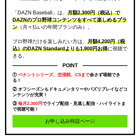
「DAZN Baseball」は、
月額2,300円（税込）で
DAZNのプロ野球コンテンツをすべて楽しめるプラ
ン
（月々払いの年間プランのみ）。
プロ野球だけを楽しみたい方は、
月額4,200円（税
込）のDAZN Standard​よりも1,900円お得
に視聴で
きる。
POINT
①
ペナントシリーズ、交流戦、CSまで
余さず堪能でき
る！
② オフシーズンもドキュメンタリーやバズリプレイなどコ
ンテンツが充実！
③
毎月2,300円
でライブ配信・見逃し配信・ハイライトま
で視聴可能！
お申し込み特設ページ