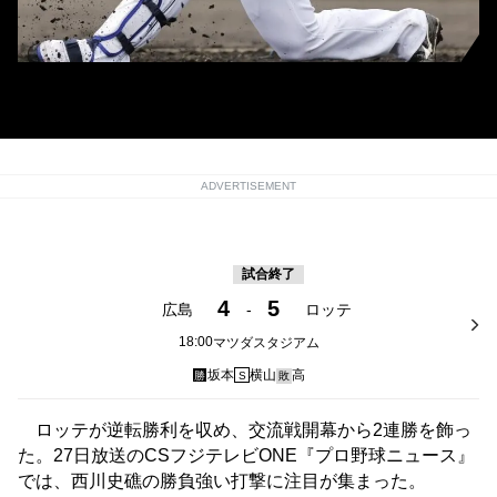
ロッテ・西川史礁(C)Kyodo News
ADVERTISEMENT
試合終了
4
5
広島
-
ロッテ
18:00
マツダスタジアム
坂本
横山
高
勝
S
敗
ロッテが逆転勝利を収め、交流戦開幕から2連勝を飾っ
た。27日放送のCSフジテレビONE『プロ野球ニュース』
では、西川史礁の勝負強い打撃に注目が集まった。