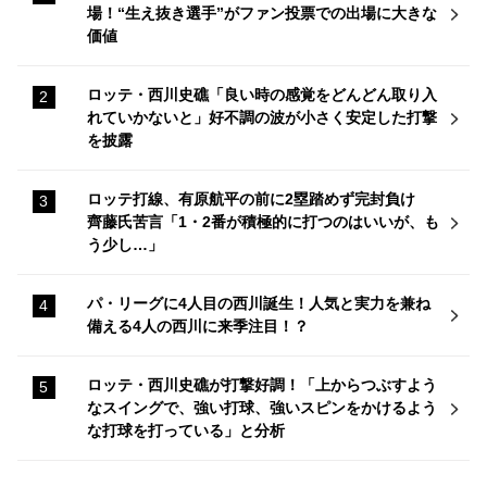
場！“生え抜き選手”がファン投票での出場に大きな
価値
ロッテ・西川史礁「良い時の感覚をどんどん取り入
れていかないと」好不調の波が小さく安定した打撃
を披露
ロッテ打線、有原航平の前に2塁踏めず完封負け
齊藤氏苦言「1・2番が積極的に打つのはいいが、も
う少し…」
パ・リーグに4人目の西川誕生！人気と実力を兼ね
備える4人の西川に来季注目！？
ロッテ・西川史礁が打撃好調！「上からつぶすよう
なスイングで、強い打球、強いスピンをかけるよう
な打球を打っている」と分析