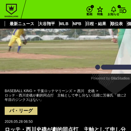
もっと見る
arrow_forward_ios
お知らせ
動画
特集
最新ニュース
大谷翔平
MLB
NPB
日程・結果
順位表
Powered by 
GliaStudios
Mute
BASEBALL KING
千葉ロッテマリーンズ
西川 史礁
ロッテ・西川史礁が劇的同点打 主軸として申し分ない活躍に笘篠氏「彼に2
年目のジンクスはない」
パ・リーグ
2026.05.28 06:50
ロッテ・西川史礁が劇的同点打 主軸として申し分