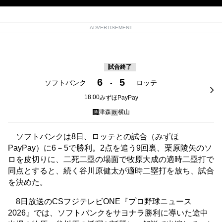
ADVERTISEMENT
試合終了
6
5
ソフトバンク
-
ロッテ
18:00
みずほPayPay
津森
横山
勝
敗
ソフトバンクは8日、ロッテとの試合（みずほ
PayPay）に6－5で勝利。2点を追う9回裏、栗原陵矢のソ
ロを皮切りに、二死二塁の場面で牧原大成の適時二塁打で
同点とすると、続く谷川原健太が適時二塁打を放ち、試合
を決めた。
8日放送のCSフジテレビONE『プロ野球ニュース
2026』では、ソフトバンクをサヨナラ勝利に導いた途中