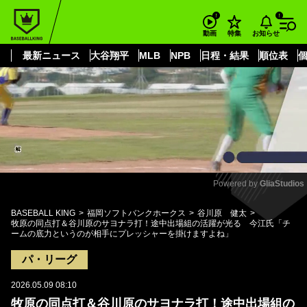
もっと見る
arrow_forward_ios
お知らせ
動画
特集
最新ニュース
大谷翔平
MLB
NPB
日程・結果
順位表
Powered by 
GliaStudios
Mute
BASEBALL KING
福岡ソフトバンクホークス
谷川原 健太
牧原の同点打＆谷川原のサヨナラ打！途中出場組の活躍が光る 今江氏「チ
ームの底力というのが相手にプレッシャーを掛けますよね」
パ・リーグ
2026.05.09 08:10
牧原の同点打＆谷川原のサヨナラ打！途中出場組の