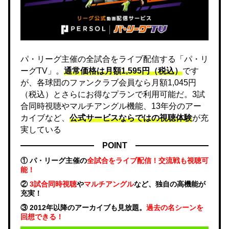
パ・リーグ主催の全試合をライブ配信する「パ・リ
ーグTV」。
通常価格は月額1,595円（税込）
です
が、各球団のファンクラブ会員なら月額1,045円
（税込）とさらにお得なプランで利用可能だ。3試
合同時視聴やマルチアングル機能、13年分のアー
カイブなど、
公式サービスならではの視聴体験
が充
実している
POINT
① パ・リーグ主催の
全試合をライブ配信！交流戦も視聴可
能！
②
3試合同時視聴
や
マルチアングル
など、独自の高機能が
充実！
③ 2012年以降のアーカイブも見放題。
過去の名シーンを
回想できる！