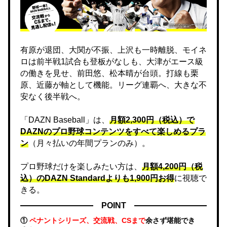
有原が退団、大関が不振、上沢も一時離脱、モイネ
ロは前半戦1試合も登板がなしも、大津がエース級
の働きを見せ、前田悠、松本晴が台頭。打線も栗
原、近藤が軸として機能。リーグ連覇へ、大きな不
安なく後半戦へ。
「DAZN Baseball」は、
月額2,300円（税込）で
DAZNのプロ野球コンテンツをすべて楽しめるプラ
ン
（月々払いの年間プランのみ）。
プロ野球だけを楽しみたい方は、
月額4,200円（税
込）のDAZN Standard​よりも1,900円お得
に視聴で
きる。
POINT
①
ペナントシリーズ、交流戦、CSまで
余さず堪能でき