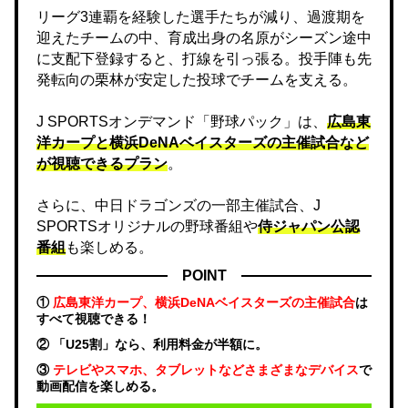
リーグ3連覇を経験した選手たちが減り、過渡期を
迎えたチームの中、育成出身の名原がシーズン途中
に支配下登録すると、打線を引っ張る。投手陣も先
発転向の栗林が安定した投球でチームを支える。
J SPORTSオンデマンド「野球パック」は、
広島東
洋カープと横浜DeNAベイスターズの主催試合など
が視聴できるプラン
。
さらに、中日ドラゴンズの一部主催試合、J
SPORTSオリジナルの野球番組や
侍ジャパン公認
番組
も楽しめる。
POINT
①
広島東洋カープ、横浜DeNAベイスターズの主催試合
は
すべて視聴できる！
② 「U25割」なら、利用料金が半額に。
③
テレビやスマホ、タブレットなどさまざまなデバイス
で
動画配信を楽しめる。