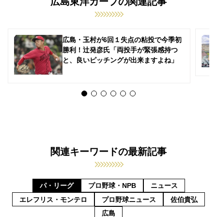
広島東洋カープの関連記事
広島・玉村が6回１失点の粘投で今季初
勝利！辻発彦氏「両投手が緊張感持つ
と、良いピッチングが出来ますよね」
関連キーワードの最新記事
パ・リーグ
プロ野球・NPB
ニュース
エレフリス・モンテロ
プロ野球ニュース
佐伯貴弘
広島