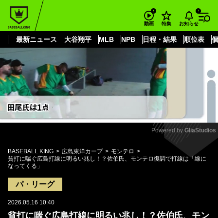
もっと見る
arrow_forward_ios
お知らせ
動画
特集
最新ニュース
大谷翔平
MLB
NPB
日程・結果
順位表
Powered by 
GliaStudios
Mute
BASEBALL KING
広島東洋カープ
モンテロ
貧打に喘ぐ広島打線に明るい兆し！？佐伯氏、モンテロ復調で打線は「線に
なってくる」
パ・リーグ
2026.05.16 10:40
貧打に喘ぐ広島打線に明るい兆し！？佐伯氏、モン