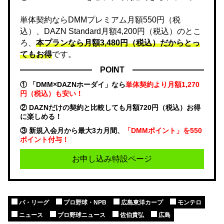
単体契約ならDMMプレミアム月額550円（税
込）、DAZN Standard月額4,200円（税込）のとこ
ろ、
本プランなら月額3,480円（税込）だからとっ
てもお得
です。
POINT
① 「DMM×DAZNホーダイ」なら
単体契約より月額1,270
円（税込）も安い！
② DAZNだけの契約と比較しても月額720円（税込）お得
に楽しめる！
③ 新規入会月から最大3カ月間、
「DMMポイント」を550
ポイント付与！
お申し込み特設ページ
パ・リーグ
プロ野球・NPB
広島東洋カープ
モンテロ
ニュース
プロ野球ニュース
佐伯貴弘
広島