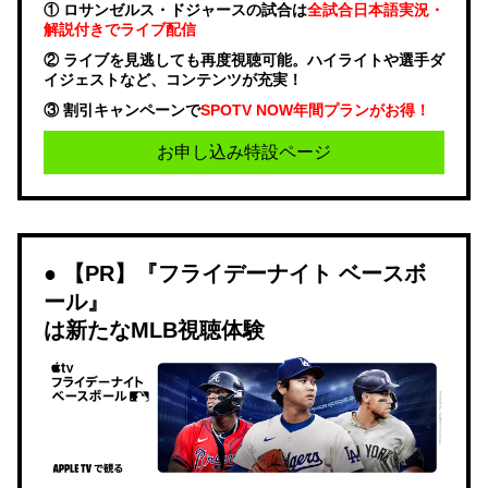
① ロサンゼルス・ドジャースの試合は
全試合日本語実況・
解説付きでライブ配信
② ライブを見逃しても再度視聴可能。ハイライトや選手ダ
イジェストなど、コンテンツが充実！
③ 割引キャンペーンで
SPOTV NOW年間プランがお得！
お申し込み特設ページ
【PR】『フライデーナイト ベースボ
ール』
は新たなMLB視聴体験