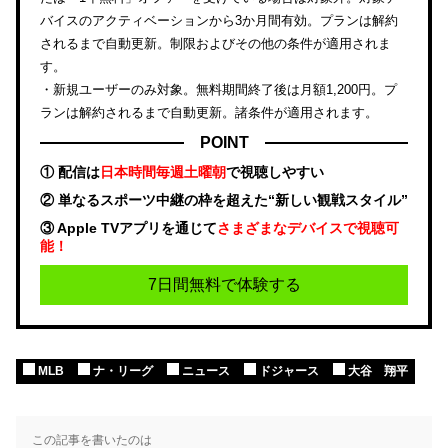
バイスのアクティベーションから3か月間有効。プランは解約
されるまで自動更新。制限およびその他の条件が適用されま
す。
・新規ユーザーのみ対象。無料期間終了後は月額1,200円。プ
ランは解約されるまで自動更新。諸条件が適用されます。
POINT
① 配信は
日本時間毎週土曜朝
で視聴しやすい
② 単なるスポーツ中継の枠を超えた“新しい観戦スタイル”
③ Apple TVアプリを通じて
さまざまなデバイスで視聴可
能！
7日間無料で体験する
MLB
ナ・リーグ
ニュース
ドジャース
大谷 翔平
この記事を書いたのは