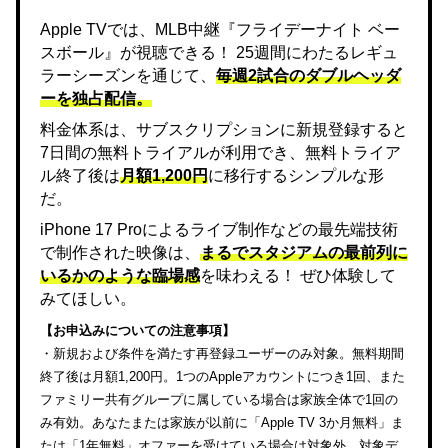
Apple TVでは、MLB中継『フライデーナイト ベー
スボール』が視聴できる！ 25週間にわたるレギュ
ラーシーズンを通じて、
毎週2試合のダブルヘッダ
ーを独占配信。
料金体系は、サブスクリプションに新規登録すると
7日間の無料トライアルが利用でき、無料トライア
ル終了後は
月額1,200円
に移行するシンプルな形
だ。
iPhone 17 Proによるライブ制作などの最先端技術
で制作された映像は、
まるでスタジアムの最前列に
いるかのような臨場感
を味わえる！ ぜひ体験して
みてほしい。
【お申込みについての注意事項】
・新規および条件を満たす再登録ユーザーのみ対象。無料期間
終了後は月額1,200円。1つのAppleアカウントにつき1回、また
ファミリー共有グループに属している場合は家族全体で1回の
み有効。あなたまたは家族が以前に「Apple TV 3か月無料」ま
たは「1年無料」オファーを受けている場合は対象外。対象デ