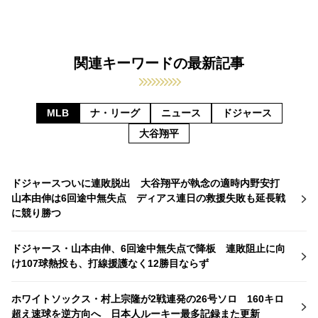
関連キーワードの最新記事
MLB
ナ・リーグ
ニュース
ドジャース
大谷翔平
ドジャースついに連敗脱出 大谷翔平が執念の適時内野安打
山本由伸は6回途中無失点 ディアス連日の救援失敗も延長戦
に競り勝つ
ドジャース・山本由伸、6回途中無失点で降板 連敗阻止に向
け107球熱投も、打線援護なく12勝目ならず
ホワイトソックス・村上宗隆が2戦連発の26号ソロ 160キロ
超え速球を逆方向へ 日本人ルーキー最多記録また更新