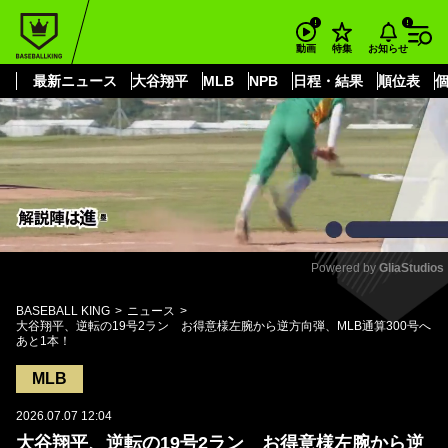
もっと見る
arrow_forward_ios
お知らせ
動画
特集
最新ニュース
大谷翔平
MLB
NPB
日程・結果
順位表
Powered by 
GliaStudios
Mute
BASEBALL KING
ニュース
大谷翔平、逆転の19号2ラン お得意様左腕から逆方向弾、MLB通算300号へ
あと1本！
MLB
2026.07.07 12:04
大谷翔平、逆転の19号2ラン お得意様左腕から逆