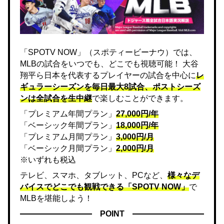
「SPOTV NOW」（スポティービーナウ）では、
MLBの試合をいつでも、どこでも視聴可能！ 大谷
翔平ら日本を代表するプレイヤーの試合を中心に
レ
ギュラーシーズンを毎日最大8試合、ポストシーズ
ンは全試合を生中継
で楽しむことができます。
「プレミアム年間プラン」
27,000円/年
「ベーシック年間プラン」
18,000円/年
「プレミアム月間プラン」
3,000円/月
「ベーシック月間プラン」
2,000円/月
※いずれも税込
テレビ、スマホ、タブレット、PCなど、
様々なデ
バイスでどこでも観戦できる「SPOTV NOW」
で
MLBを堪能しよう！
POINT