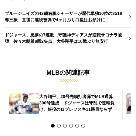
ブルージェイズの42歳右腕シャーザーが歴代単独10位の3516
奪三振 直後に連続被弾で4ヶ月ぶり白星はお預けに
ドジャース、悪夢の7連敗…守護神ディアスが逆転サヨナラ被
弾 佐々木朗希6回2失点、大谷翔平は10戦ぶり無安打
MLBの関連記事
大谷翔平、20号先頭打者弾でMLB通算
300号達成 ドジャースは守乱で逆転負
け、好投のロブレフスキ11勝目ならず