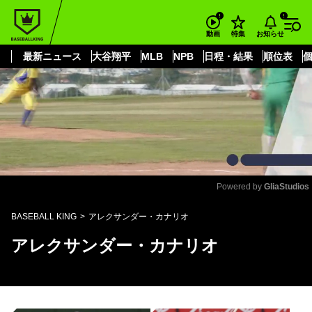
もっと見る
arrow_forward_ios
お知らせ
動画
特集
最新ニュース
大谷翔平
MLB
NPB
日程・結果
順位表
Powered by 
GliaStudios
Mute
BASEBALL KING
アレクサンダー・カナリオ
アレクサンダー・カナリオ