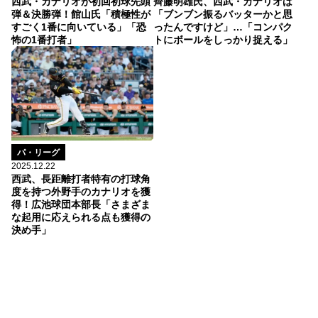
西武・カナリオが初回初球先頭
齊藤明雄氏、西武・カナリオは
弾＆決勝弾！館山氏「積極性が
「ブンブン振るバッターかと思
すごく1番に向いている」「恐
ったんですけど」…「コンパク
怖の1番打者」
トにボールをしっかり捉える」
パ・リーグ
2025.12.22
西武、長距離打者特有の打球角
度を持つ外野手のカナリオを獲
得！広池球団本部長「さまざま
な起用に応えられる点も獲得の
決め手」