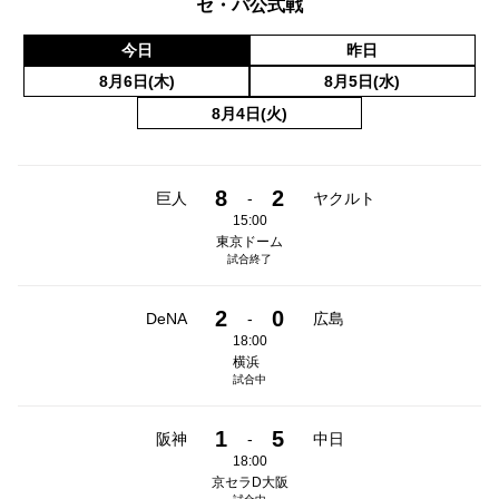
セ・パ公式戦
今日
昨日
8月6日(木)
8月5日(水)
8月4日(火)
8
2
巨人
-
ヤクルト
15:00
東京ドーム
試合終了
2
0
DeNA
-
広島
18:00
横浜
試合中
1
5
阪神
-
中日
18:00
京セラD大阪