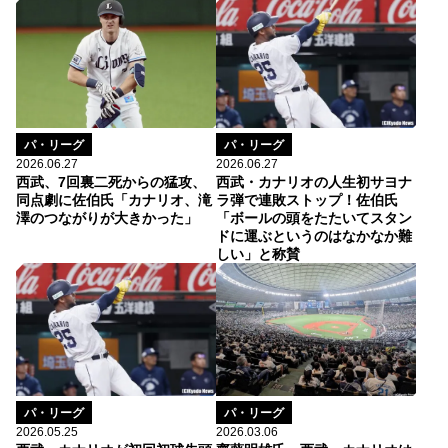
パ・リーグ
パ・リーグ
2026.06.27
2026.06.27
西武・カナリオの人生初サヨナ
西武、7回裏二死からの猛攻、
ラ弾で連敗ストップ！佐伯氏
同点劇に佐伯氏「カナリオ、滝
「ボールの頭をたたいてスタン
澤のつながりが大きかった」
ドに運ぶというのはなかなか難
しい」と称賛
パ・リーグ
パ・リーグ
2026.05.25
2026.03.06