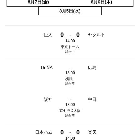
8月7日(金)
8月6日(木)
8月5日(水)
0
0
巨人
-
ヤクルト
14:00
東京ドーム
試合中
DeNA
-
広島
18:00
横浜
試合前
阪神
-
中日
18:00
京セラD大阪
試合前
0
0
日本ハム
-
楽天
14:00