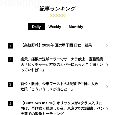
記事ランキング
Daily
Weekly
Monthly
【高校野球】2026年 夏の甲子園 日程・結果
楽天、痛恨の送球エラーでサヨナラ献上…斎藤雅樹
氏「ピッチャーが本塁のカバーにもっと早く深くい
っていれば…」
首位・阪神、今季ワーストの3失策で中日に大敗
辻氏「こういうミスが出ると…」
【Buffaloes Inside】オリックスがAクラス入りに
向け、再び強く前進した夜。東京Dでの1回裏、ベン
チ前での緊急ミーティング