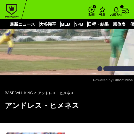
もっと見る
arrow_forward_ios
お知らせ
動画
特集
最新ニュース
大谷翔平
MLB
NPB
日程・結果
順位表
Powered by 
GliaStudios
Mute
BASEBALL KING
アンドレス・ヒメネス
アンドレス・ヒメネス