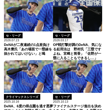
セ・リーグ
セ・リーグ
2026.03.17
2026.07.23
OP戦打撃好調のDeNA、気にな
DeNAが二夜連続の1点差負け
る起用法は 野村氏「三塁です
高木豊氏「あの場面で一塁線を
よね、宮﨑と筒香」「佐野が一
抜かれてはいけない」と喝
塁に入ることもできるし…」
クライマックスシリーズ
セ・リーグ
2025.10.16
2025.10.13
DeNA、6度の得点圏を逃す悪夢
ファイナルステージ進出を決め