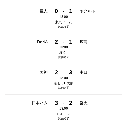
0
1
巨人
-
ヤクルト
18:00
東京ドーム
試合終了
2
1
DeNA
-
広島
18:00
横浜
試合終了
2
3
阪神
-
中日
18:00
京セラD大阪
試合終了
3
2
日本ハム
-
楽天
18:00
エスコンF
試合終了