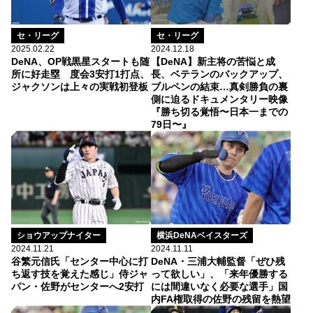
セ・リーグ
セ・リーグ
2025.02.22
2024.12.18
DeNA、OP戦黒星スタートも随
【DeNA】新主将の苦悩と成
所に好走塁 度会3安打1打点、
長、ベテランのバックアップ、
ジャクソンは上々の実戦初登板
ブルペンの結束…真剣勝負の裏
側に迫るドキュメンタリー映像
『勝ち切る覚悟〜日本一までの
79日〜』
ショウアップナイター
横浜DeNAベイスターズ
2024.11.21
2024.11.11
谷繁元信氏「センター中心に打
DeNA・三浦大輔監督「ぜひ残
ち返す技を覚えた感じ」侍ジャ
って欲しい」、「来年優勝する
パン・佐野がセンターへ2安打
には間違いなく必要な選手」国
内FA権取得の佐野の残留を熱望