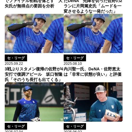
でファイナル初戦を落とす 大
たDeNA 先陣を切った佐野の2
矢氏が無得点の要因を分析
ランに片岡篤史氏「ムードを一
変させるような一発だった」
セ・リーグ
セ・リーグ
2025.09.22
2025.08.10
3戦ぶりスタメン復帰の佐野が4
内川聖一氏、DeNA・佐野恵太
安打で復調アピール 坂口智隆
は「非常に状態が良い」と評価
氏「そのうち長打も出てくる」
セ・リーグ
セ・リーグ