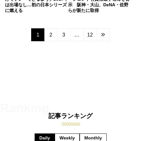
は出場なし…初の日本シリーズ
示 阪神・大山、DeNA・佐野
に燃える
らが新たに取得
1
2
3
…
12
記事ランキング
Daily
Weekly
Monthly