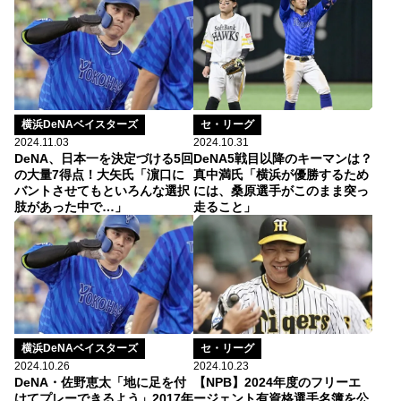
横浜DeNAベイスターズ
セ・リーグ
2024.11.03
2024.10.31
DeNA、日本一を決定づける5回
DeNA5戦目以降のキーマンは？
の大量7得点！大矢氏「濵口に
真中満氏「横浜が優勝するため
バントさせてもといろんな選択
には、桑原選手がこのまま突っ
肢があった中で…」
走ること」
横浜DeNAベイスターズ
セ・リーグ
2024.10.26
2024.10.23
DeNA・佐野恵太「地に足を付
【NPB】2024年度のフリーエ
けてプレーできるよう」2017年
ージェント有資格選手名簿を公