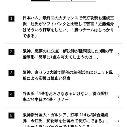
日本ハム、最終回の大チャンスで代打攻勢も連続三
振 辻氏がソフトバンクと比較して苦言「近藤健介
はそういう打撃をしない」「勝つチームはしっかり
できる」
阪神、悪夢の11失点 解説陣が疑問視した3回の守
備隊形「簡単に1点を与えてしまうのは…」
阪神、京セラD大阪で開催の主催試合はジェット風
船による応援は禁止と発表
谷沢氏「4番をおろさなきゃいけない」得点圏打
率.174中日の4番・サノー
阪神新外国人・ガルシア、打率.214も2試合連続
弾 今江氏「変化球を仕留めて長打にできる」、
「ホームランバッターで大事なところ」