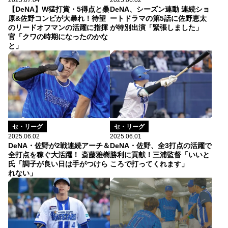
2025.07.04
2025.06.02
【DeNA】W猛打賞・5得点と桑
DeNA、シーズン連動 連続ショ
原&佐野コンビが大暴れ！待望
ートドラマの第5話に佐野恵太
のリードオフマンの活躍に指揮
が特別出演「緊張しました」
官「クワの時期になったのかな
と」
セ・リーグ
セ・リーグ
2025.06.01
2025.06.02
DeNA・佐野、全3打点の活躍で
DeNA・佐野が2戦連続アーチ＆
勝利に貢献！三浦監督「いいと
全打点を稼ぐ大活躍！ 斎藤雅樹
ころで打ってくれます」
氏「調子が良い日は手がつけら
れない」