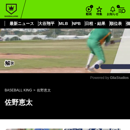
もっと見る
arrow_forward_ios
お知らせ
動画
特集
最新ニュース
大谷翔平
MLB
NPB
日程・結果
順位表
Powered by 
GliaStudios
Mute
BASEBALL KING
佐野恵太
佐野恵太